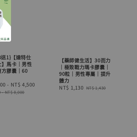
3送1}【達特仕
【藥師健生活】30而力
仕】馬卡｜男性
｜極致戰力瑪卡膠囊｜
方膠囊｜60
90粒｜男性專屬｜提升
體力
500
-
NT$ 4,500
Regular
Sale
NT$ 1,130
Regular
NT$ 1,430
price
0
-
NT$ 8,000
price
price