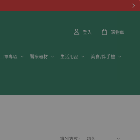
登入
購物車
口罩專區
醫療器材
生活用品
美食/伴手禮
排列方式 :