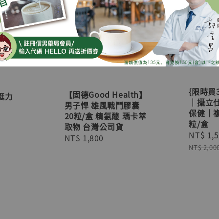
{限時買
【固德Good Health】
挺力
｜攝立
男子悍 雄風戰鬥膠囊
保健｜複
20粒/盒 精氨酸 瑪卡萃
粒/盒
取物 台灣公司貨
Sale
NT$ 1,
Regular
NT$ 1,800
price
NT$ 2,00
price