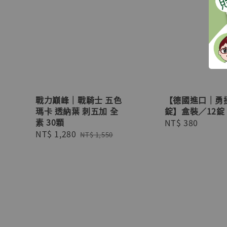
戰力巔峰｜戰騎士 五色
【德國進口｜勇
瑪卡 透納葉 刺五加 全
錠】盒裝／12錠
素 30顆
Regular
NT$ 380
Sale
NT$ 1,280
Regular
price
NT$ 1,550
price
price