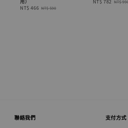
用）
Sale
NT$ 782
Regul
NT$ 99
Sale
NT$ 466
Regular
price
price
NT$ 590
price
price
聯絡我們
支付方式