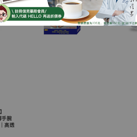
O】
撐手腕
具｜高透