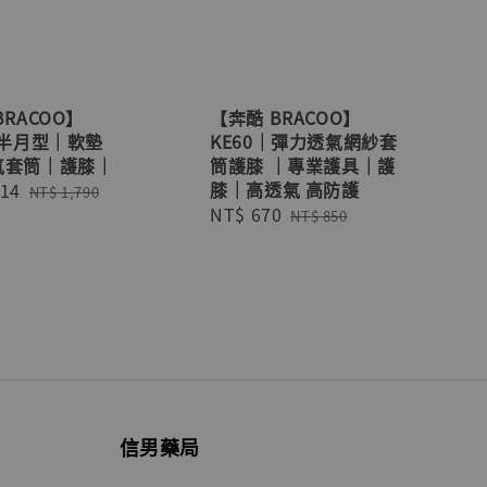
BRACOO】
【奔酷 BRACOO】
｜半月型｜軟墊
KE60｜彈力透氣網紗套
氣套筒｜護膝｜
筒護膝 ｜專業護具｜護
膝｜高透氣 高防護
414
Regular
NT$ 1,790
Sale
NT$ 670
Regular
price
NT$ 850
price
price
信男藥局