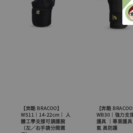
【奔酷 BRACOO】
【奔酷 BRACO
WS11｜14-22cm｜ 人
WB30｜強力支
體工學支撐可調護腕
護具 ｜專業護
（左／右手請分開選
氣 高防護