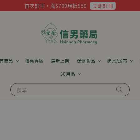
立即註冊
首次註冊，滿$799現抵$50
有商品
優惠專區
最新上架
保健食品
奶水/尿布
3C用品
搜尋