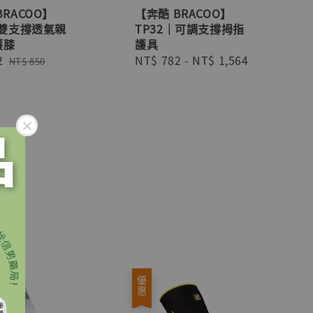
BRACOO】
【奔酷 BRACOO】
｜雙支撐透氣親
TP32｜可調支撐拇指
護膝
護具
2
Regular
Regular
NT$ 782
-
NT$ 1,564
NT$ 850
price
price
優惠