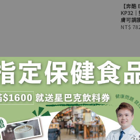
【奔酷 
KP32
膚可調
Sale
NT$ 78
price
加壓護
【ALEX丹利國際】 T-
｜單一尺
71｜ 纖薄型護腕
布
Regular
NT$ 180
price
.
.
優惠
優惠