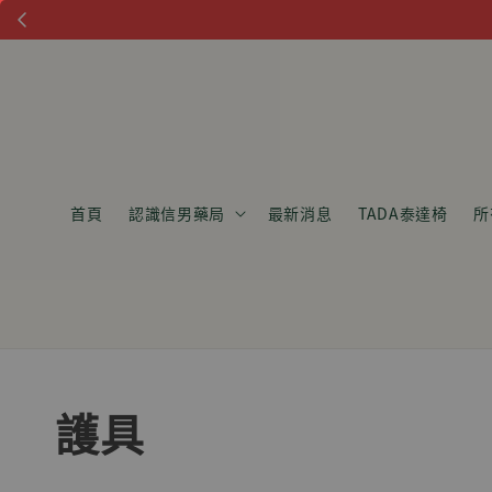
首頁
認識信男藥局
最新消息
TADA泰達椅
所
護具