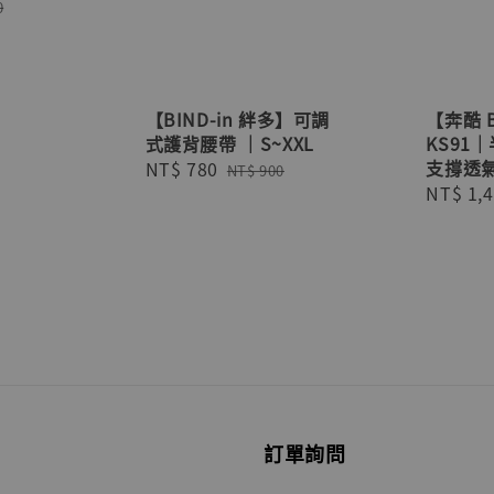
ar
0
【BIND-in 絆多】可調
【奔酷 
式護背腰帶 ｜S~XXL
KS91
支撐透
Sale
NT$ 780
Regular
NT$ 900
Sale
NT$ 1,
price
price
price
訂單詢問