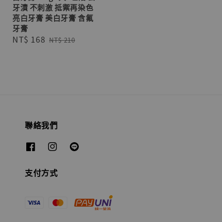
牙漬 不刺激 抵禦再染色
亮白牙膏 美白牙膏 含氟
牙膏
Sale
NT$ 168
Regular
NT$ 210
price
price
聯絡我們
支付方式