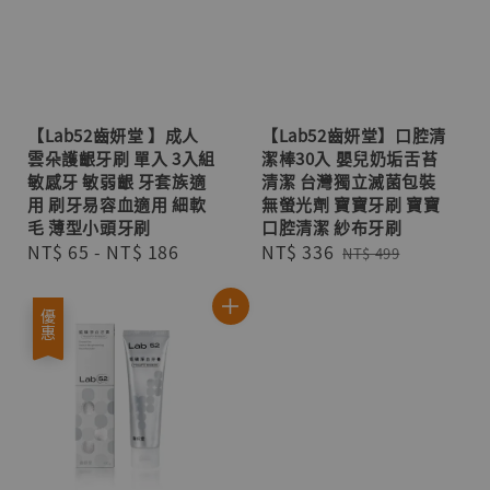
【Lab52齒妍堂 】成人
【Lab52齒妍堂】口腔清
雲朵護齦牙刷 單入 3入組
潔棒30入 嬰兒奶垢舌苔
敏感牙 敏弱齦 牙套族適
清潔 台灣獨立滅菌包裝
用 刷牙易容血適用 細軟
無螢光劑 寶寶牙刷 寶寶
毛 薄型小頭牙刷
口腔清潔 紗布牙刷
Regular
NT$ 65
-
NT$ 186
Sale
NT$ 336
Regular
NT$ 499
price
price
price
優惠