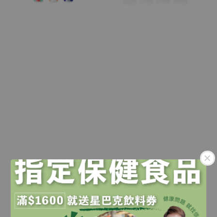
.
【Lab52齒妍堂｜口腔噴
【Lab52齒妍堂】兒童牙
霧】 兒童含鈣 健齒噴霧
膏｜汪汪隊熱銷｜含氟防