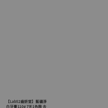
【Lab52齒妍堂】藍礦淨
白牙膏110g 7天1色階 去