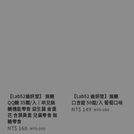
【Lab52齒妍堂】 無糖
【Lab52 齒妍堂】無糖
QQ糖 35顆/入｜哄兒無
口含錠 50錠/入 葡萄口味
糖機能零食 益生菌 金盞
Sale
NT$ 149
Regular
NT$ 186
花 含葉黃素 兒童零食 無
price
price
糖零食
Sale
NT$ 168
Regular
NT$ 210