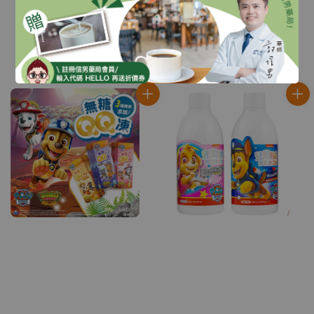
.
｜奶睡清潔｜換牙防護
蛀牙膏80g｜兒童牙膏｜
｜20ml｜噴劑/罐裝
琺瑯質修護｜另有無氟
Sale
NT$ 299
Regular
含鈣健齒｜台灣製
NT$ 375
Regular
NT$ 160
-
NT$ 186
price
price
price