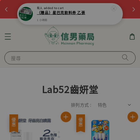
杏
立即註冊
首次註冊，滿$799現抵$50
搜尋
Lab52齒妍堂
排列方式 :
優惠
優惠