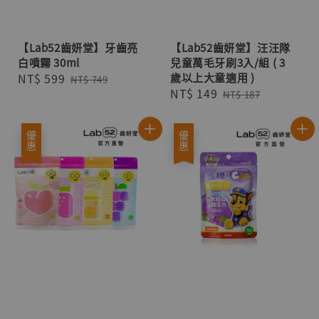
【Lab52齒妍堂】牙齒亮
【Lab52齒妍堂】汪汪隊
白噴霧 30ml
兒童萬毛牙刷3入/組 ( 3
Sale
NT$ 599
Regular
歲以上大童適用 )
NT$ 749
Sale
NT$ 149
Regular
price
price
NT$ 187
price
price
優惠
優惠