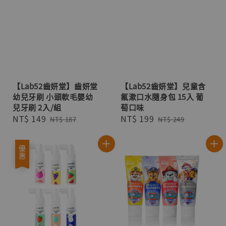
【Lab52齒妍堂】齒妍堂
【Lab52齒妍堂】兒童含
幼兒牙刷 小頭軟毛嬰幼
氟漱口水隨身包 15入 葡
兒牙刷 2入/組
萄口味
Sale
NT$ 149
Regular
Sale
NT$ 199
Regular
NT$ 187
NT$ 249
price
price
price
price
優惠