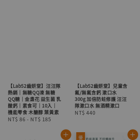
【Lab52齒妍堂】汪汪隊
【Lab52齒妍堂】兒童含
熱銷｜無糖QQ凍 無糖
氟/無氟含鈣 漱口水
QQ糖｜金盞花 益生菌 乳
300g 加倍防蛀修護 汪汪
酸鈣｜素食可｜10入｜
隊漱口水 無酒精漱口
機能零食 木醣醇 葉黃素
Regular
NT$ 440
Regular
NT$ 86
-
NT$ 185
price
price
優惠