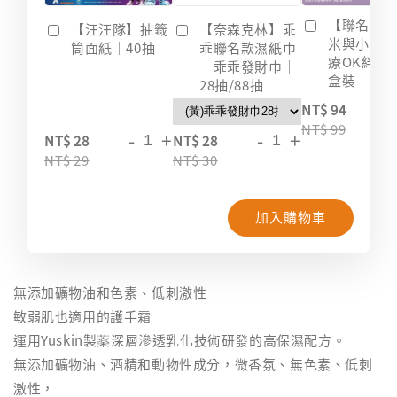
【聯名款
【汪汪隊】抽籤
【奈森克林】乖
米與小惡
筒面紙｜40抽
乖聯名款濕紙巾
療OK絆｜2
｜乖乖發財巾｜
盒裝｜台
28抽/88抽
-
NT$ 94
NT$ 99
-
+
-
+
NT$ 28
NT$ 28
NT$ 29
NT$ 30
加入購物車
無添加礦物油和色素、低刺激性
敏弱肌也適用的護手霜
運用Yuskin製薬深層滲透乳化技術研發的高保濕配方。
無添加礦物油、酒精和動物性成分，微香氛、無色素、低刺
激性，