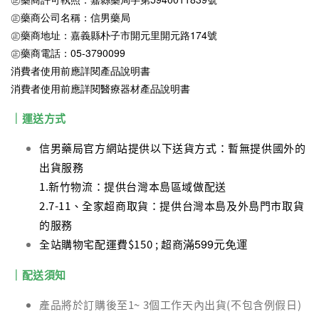
㊣藥商公司名稱：信男藥局
㊣藥商地址：嘉義縣朴子市開元里開元路174號
㊣藥商電話：05-3790099
消費者使用前應詳閱產品說明書
消費者使用前應詳閱醫療器材產品說明書
｜運送方式
信男藥局官方網站提供以下送貨方式：暫無提供國外的
出貨服務
1.新竹物流：提供台灣本島區域做配送
2.7-11、全家超商取貨：提供台灣本島及外島門市取貨
的服務
滿599元免運
全站購物宅配運費$150 ; 超商
｜配送須知
產品將於訂購後至1~ 3個工作天內出貨(不包含例假日)