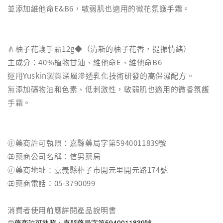
並添加維他命E&B6，敏弱肌也適用的微花氛護手霜。
🍐柚子花護手霜12g◆（清新的柚子花香，提振情緒）
主成分：40%植物甘油、維他命E、維他命B6
運用Yuskin製薬深層滲透乳化技術研發的高保濕配方。
無添加礦物油和色素、低刺激性，敏弱肌也適用的微香氛護
手霜。
㊣藥商許可執照：嘉縣藥局字第5940011839號
㊣藥商公司名稱：信男藥局
㊣藥商地址：嘉義縣朴子市開元里開元路174號
㊣藥商電話：05-3790099
消費者使用前應詳閱產品說明書
㊣藥商許可執照：嘉縣藥局字第5940011839號