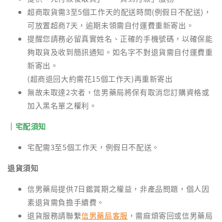
超商取貨需3至5個工作天的配送時間(例假日不配送)，
可放置超商7天，逾期未領需自付運費重新寄出。
提醒您請務必留真實姓名、正確的手機號碼，以確保能
夠取貨及收到簡訊通知。如名字不對退貨需自付運費重
新寄出。
(超商退回大約需花15個工作天)再重新寄出
無故未取達2次者，信男藥局將保有取消您訂購資格或
加入黑名單之權利。
｜宅配須知
宅配需3至5個工作天，例假日不配送。
退貨須知
信男藥局提供7日鑑賞期之權益，非產品問題，個人因
素退貨需負擔手續費。
退貨服務請聯繫
信男藥局客服
，需麻煩寄回或信男藥局