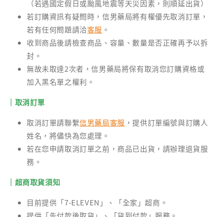
（若遇國定假日或颱風地震等天災因素，則順延出貨）
若訂購資訊有疑問時，信男藥局將有權優先取消訂單，
若有任何問題請洽
客服
。
收到商品後請檢查商品、容量、數量是否正確再予以拆
封。
無故未取達2次者，信男藥局將保有取消您訂購資格或
加入黑名單之權利。
｜取消訂單
取消訂單請聯繫
信男藥局客服
，提供訂單編號與訂購人
姓名，將儘快為您處理。
若在您申請取消訂單之前，商品已出貨，請辦理退貨服
務。
｜超商取貨須知
目前提供「7-ELEVEN」、「全家」超商。
提供「先付款後取貨」、「貨到付款」服務。