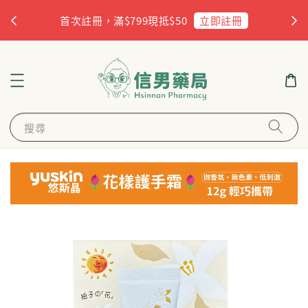
杏
立即註冊
首次註冊，滿$799現抵$50
搜尋