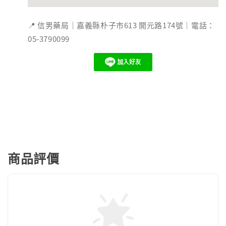
📍 信男藥局｜嘉義縣朴子市613 開元路174號｜電話：
05-3790099
商品評價