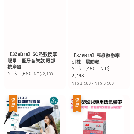
【3ZeBra】5C熱敷按摩
【3ZeBra】頸椎熱敷牽
眼罩｜藍牙音樂款 眼部
引枕｜震動款
按摩器
Sale
NT$ 1,480
-
NT$
Sale
NT$ 1,680
Regular
NT$ 2,199
price
2,798
price
price
Regular
NT$ 1,980
-
NT$ 3,960
price
優惠
優惠