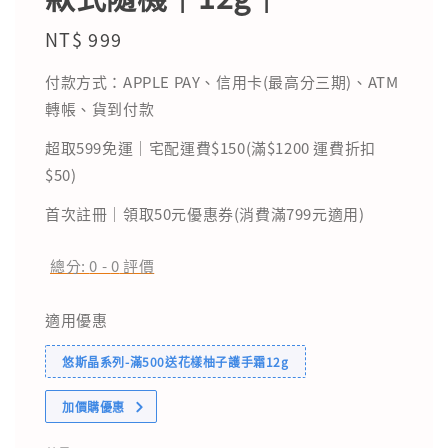
Regular
NT$ 999
price
付款方式：APPLE PAY、信用卡(最高分三期)、ATM
轉帳、貨到付款
超取599免運｜宅配運費$150(滿$1200 運費折扣
$50)
首次註冊｜領取50元優惠券(消費滿799元適用)
總分:
0
-
0
評價
適用優惠
悠斯晶系列-滿500送花樣柚子護手霜12g
加價購優惠