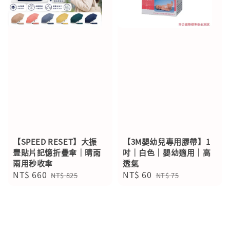
【SPEED RESET】大振
【3M嬰幼兒專用膠帶】1
豐貼片記憶折疊傘｜晴雨
吋｜白色｜嬰幼適用｜高
兩用秒收傘
透氣
Sale
NT$ 660
Regular
Sale
NT$ 60
Regular
NT$ 825
NT$ 75
price
price
price
price