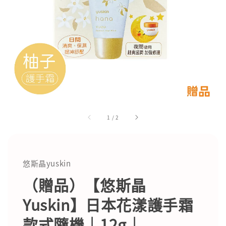
1
/
2
悠斯晶yuskin
（贈品）【悠斯晶
Yuskin】日本花漾護手霜
款式隨機｜12g｜