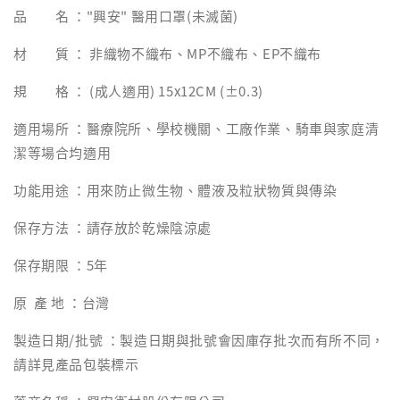
品 名 ："興安" 醫用口罩(未滅菌)
材 質 ： 非織物不織布、MP不織布、EP不織布
規 格 ： (成人適用) 15x12CM (±0.3)
適用場所 ：醫療院所、學校機關、工廠作業、騎車與家庭清
潔等場合均適用
功能用途 ：用來防止微生物、體液及粒狀物質與傳染
保存方法 ：請存放於乾燥陰涼處
保存期限 ：5年
原 產 地 ：台灣
製造日期/批號 ：製造日期與批號會因庫存批次而有所不同，
請詳見產品包裝標示