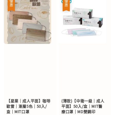
優惠
優惠
【星業｜成人平面】咖啡
{薄款}【中衛一級｜成人
歐雷｜漸層5色｜50入/
平面】50入/盒｜MIT醫
盒｜MIT口罩
療口罩｜MD雙鋼印