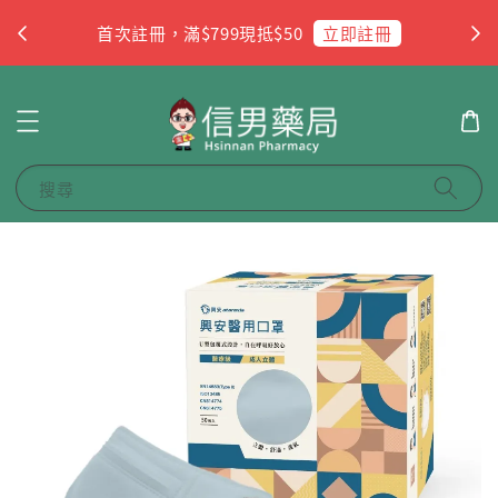
杏
立即註冊
首次註冊，滿$799現抵$50
搜尋