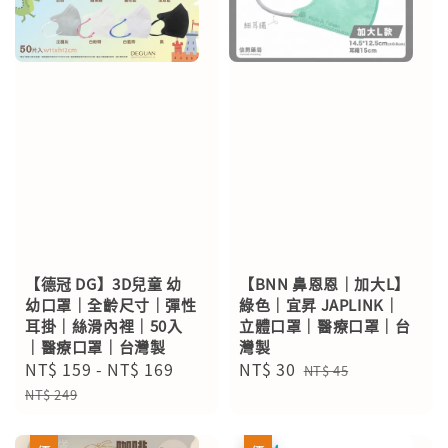
【德冠 DG】3D兒童 幼
【BNN 鼻恩恩｜加大L】
幼口罩｜全齡尺寸｜彈性
綠色｜宜昇 JAPLINK｜
耳掛｜絲滑內裡｜50入
立體口罩｜醫療口罩｜台
｜醫療口罩｜台灣製
灣製
Sale
NT$ 159
-
NT$ 169
Regular
Sale
NT$ 30
Regular
NT$ 45
price
price
price
price
NT$ 249