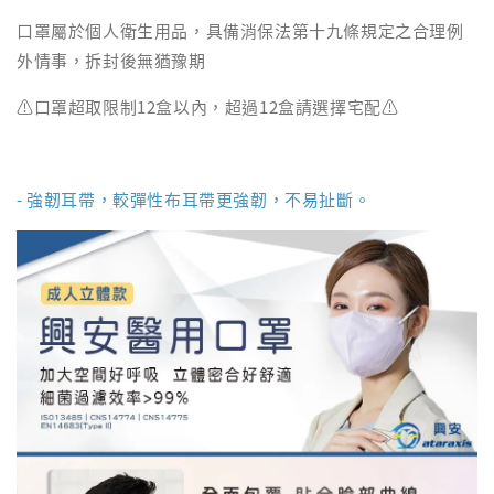
口罩屬於個人衛生用品，具備消保法第十九條規定之合理例
外情事，拆封後無猶豫期
⚠️口罩超取限制12盒以內，超過12盒請選擇宅配⚠️
- 強韌耳帶，較彈性布耳帶更強韌，不易扯斷。