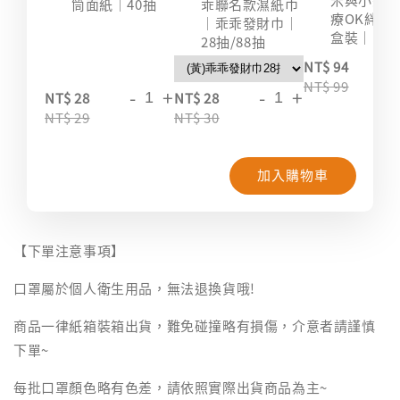
筒面紙｜40抽
乖聯名款濕紙巾
療OK絆｜2
｜乖乖發財巾｜
盒裝｜台
28抽/88抽
-
NT$ 94
NT$ 99
-
+
-
+
NT$ 28
NT$ 28
NT$ 29
NT$ 30
加入購物車
【下單注意事項】
口罩屬於個人衛生用品，無法退換貨哦!
商品一律紙箱裝箱出貨，難免碰撞略有損傷，介意者請謹慎
下單~
每批口罩顏色略有色差，請依照實際出貨商品為主~