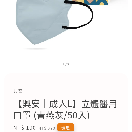
1
/
2
興安
【興安｜成人L】立體醫用
口罩 (青燕灰/50入)
Sale
NT$ 190
Regular
優惠
NT$ 370