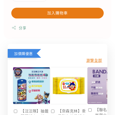
加入購物車
分享
加價購優惠
瀏覽全部
【聯名款
【汪汪隊】抽籤
【奈森克林】乖
米與小惡