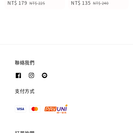
Sale
NT$ 179
Regular
Sale
NT$ 135
Regular
NT$ 225
NT$ 240
price
price
price
price
聯絡我們
支付方式