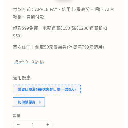
price
price
付款方式：APPLE PAY、信用卡(最高分三期)、ATM
轉帳、貨到付款
超取599免運｜宅配運費$150(滿$1200 運費折扣
$50)
首次註冊｜領取50元優惠券(消費滿799元適用)
總分:
0
-
0
評價
適用優惠
購買口罩滿599送袋裝口罩(一袋5入)
加價購優惠
數量