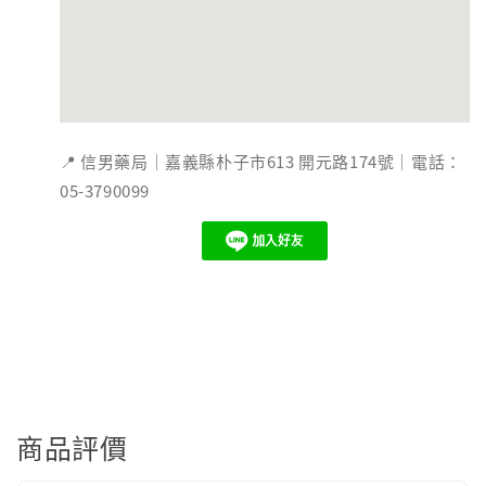
📍 信男藥局｜嘉義縣朴子市613 開元路174號｜電話：
05-3790099
商品評價