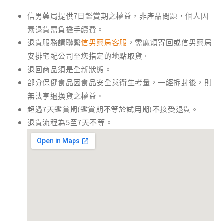
信男藥局提供7日鑑賞期之權益，非產品問題，個人因
素退貨需負擔手續費。
退貨服務請聯繫
信男藥局客服
，需麻煩寄回或信男藥局
安排宅配公司至您指定的地點取貨。
退回商品須是全新狀態。
部分保健食品因食品安全與衛生考量，一經拆封後，則
無法享退換貨之權益。
超過7天鑑賞期(鑑賞期不等於試用期)不接受退貨。
退貨流程為5至7天不等。