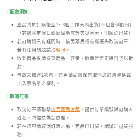
｜配送須知
產品將於訂購後至1~ 3個工作天內出貨(不包含例假日)
（若遇國定假日或颱風地震等天災因素，則順延出貨）
若訂購資訊有疑問時，信男藥局將有權優先取消訂單，
若有任何問題請洽
客服
。
收到商品後請檢查商品、容量、數量是否正確再予以拆
封。
無故未取達2次者，信男藥局將保有取消您訂購資格或
加入黑名單之權利。
｜取消訂單
取消訂單請聯繫
信男藥局客服
，提供訂單編號與訂購人
姓名，將儘快為您處理。
若在您申請取消訂單之前，商品已出貨，請辦理退貨服
務。