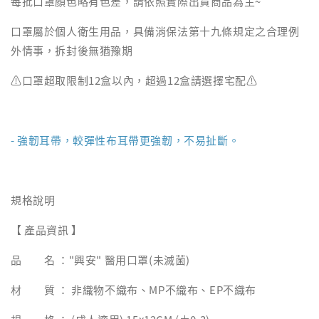
每批口罩顏色略有色差，請依照實際出貨商品為主~
口罩屬於個人衛生用品，具備消保法第十九條規定之合理例
外情事，拆封後無猶豫期
⚠️口罩超取限制12盒以內，超過12盒請選擇宅配⚠️
- 強韌耳帶，較彈性布耳帶更強韌，不易扯斷。
規格說明
【 產品資訊 】
品 名 ："興安" 醫用口罩(未滅菌)
材 質 ： 非織物不織布、MP不織布、EP不織布