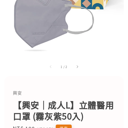
1
/
2
興安
【興安｜成人L】立體醫用
口罩 (霧灰紫50入)