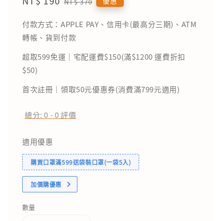
Sale
NT$ 190
Regular
優惠
NT$ 370
price
price
付款方式：APPLE PAY、信用卡(最高分三期)、ATM
轉帳、貨到付款
超取599免運｜宅配運費$150(滿$1200 運費折扣
$50)
首次註冊｜領取50元優惠券(消費滿799元適用)
總分:
0
-
0
評價
適用優惠
購買口罩滿599送袋裝口罩(一袋5入)
加價購優惠
數量