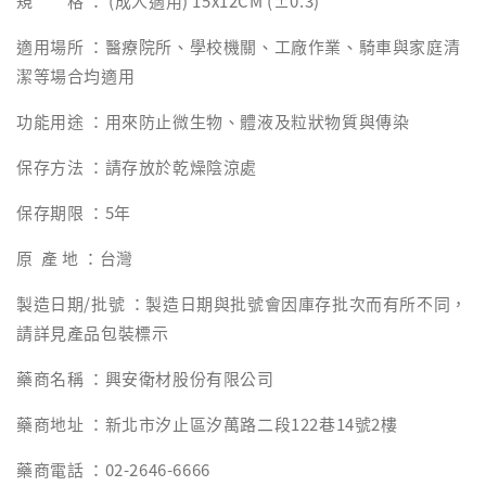
規 格 ： (成人適用) 15x12CM (±0.3)
適用場所 ：醫療院所、學校機關、工廠作業、騎車與家庭清
潔等場合均適用
功能用途 ：用來防止微生物、體液及粒狀物質與傳染
保存方法 ：請存放於乾燥陰涼處
保存期限 ：5年
原 產 地 ：台灣
製造日期/批號 ：製造日期與批號會因庫存批次而有所不同，
請詳見產品包裝標示
藥商名稱 ：興安衛材股份有限公司
藥商地址 ：新北市汐止區汐萬路二段122巷14號2樓
藥商電話 ：02-2646-6666