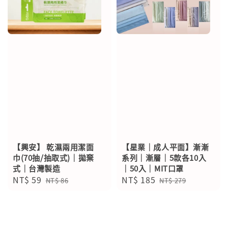
【興安】 乾濕兩用潔面
【星業｜成人平面】漸漸
巾(70抽/抽取式)｜拋棄
系列｜漸層｜5款各10入
式｜台灣製造
｜50入｜MIT口罩
Sale
NT$ 59
Regular
Sale
NT$ 185
Regular
NT$ 86
NT$ 279
price
price
price
price