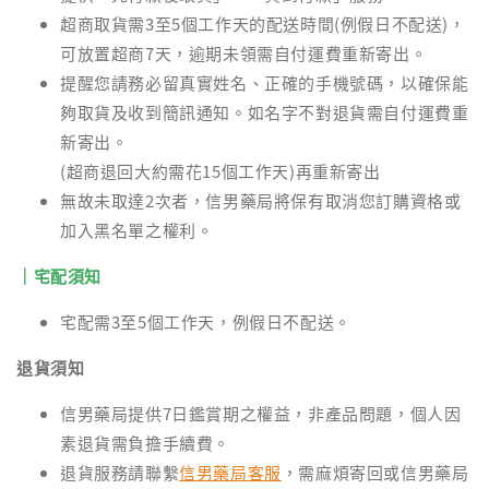
超商取貨需3至5個工作天的配送時間(例假日不配送)，
可放置超商7天，逾期未領需自付運費重新寄出。
提醒您請務必留真實姓名、正確的手機號碼，以確保能
夠取貨及收到簡訊通知。如名字不對退貨需自付運費重
新寄出。
(超商退回大約需花15個工作天)再重新寄出
無故未取達2次者，信男藥局將保有取消您訂購資格或
加入黑名單之權利。
｜宅配須知
宅配需3至5個工作天，例假日不配送。
退貨須知
信男藥局提供7日鑑賞期之權益，非產品問題，個人因
素退貨需負擔手續費。
退貨服務請聯繫
信男藥局客服
，需麻煩寄回或信男藥局