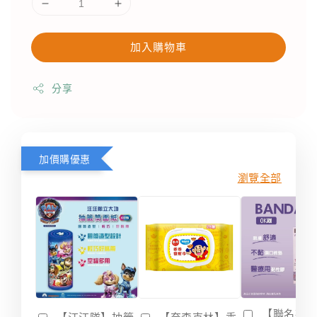
加入購物車
分享
加價購優惠
瀏覽全部
【聯名款
【汪汪隊】抽籤
【奈森克林】乖