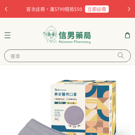
杏
立即註冊
首次註冊，滿$799現抵$50
搜尋