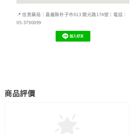
📍 信男藥局｜嘉義縣朴子市613 開元路174號｜電話：
05-3790099
商品評價