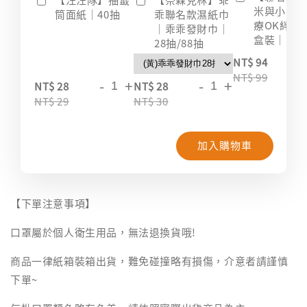
米與小惡
筒面紙｜40抽
乖聯名款濕紙巾
療OK絆｜2
｜乖乖發財巾｜
盒裝｜台
28抽/88抽
-
NT$ 94
NT$ 99
-
+
-
+
NT$ 28
NT$ 28
NT$ 29
NT$ 30
加入購物車
【下單注意事項】
口罩屬於個人衛生用品，無法退換貨哦!
商品一律紙箱裝箱出貨，難免碰撞略有損傷，介意者請謹慎
下單~