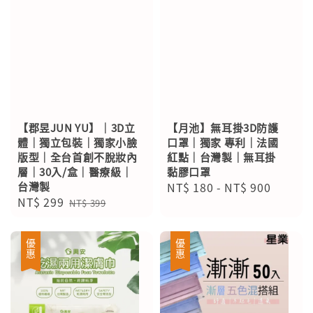
【郡昱JUN YU】｜3D立
【月池】無耳掛3D防護
體｜獨立包裝｜獨家小臉
口罩｜獨家 專利｜法國
版型｜全台首創不脫妝內
紅點｜台灣製｜無耳掛
層｜30入/盒｜醫療級｜
黏膠口罩
台灣製
Regular
NT$ 180
-
NT$ 900
Sale
NT$ 299
Regular
price
NT$ 399
price
price
優惠
優惠