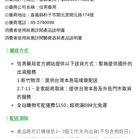
㊣藥商公司名稱：信男藥局
㊣藥商地址：嘉義縣朴子市開元里開元路174號
㊣藥商電話：05-3790099
消費者使用前應詳閱產品說明書
消費者使用前應詳閱醫療器材產品說明書
｜運送方式
信男藥局官方網站提供以下送貨方式：暫無提供國外的
出貨服務
1.新竹物流：提供台灣本島區域做配送
2.7-11、全家超商取貨：提供台灣本島及外島門市取貨
的服務
滿599元免運
全站購物宅配運費$150 ; 超商
｜配送須知
產品將於訂購後至1~ 3個工作天內出貨(不包含例假日)