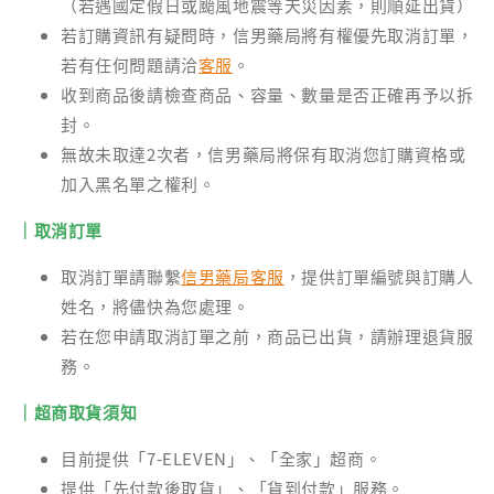
（若遇國定假日或颱風地震等天災因素，則順延出貨）
若訂購資訊有疑問時，信男藥局將有權優先取消訂單，
若有任何問題請洽
客服
。
收到商品後請檢查商品、容量、數量是否正確再予以拆
封。
無故未取達2次者，信男藥局將保有取消您訂購資格或
加入黑名單之權利。
｜取消訂單
取消訂單請聯繫
信男藥局客服
，提供訂單編號與訂購人
姓名，將儘快為您處理。
若在您申請取消訂單之前，商品已出貨，請辦理退貨服
務。
｜超商取貨須知
目前提供「7-ELEVEN」、「全家」超商。
提供「先付款後取貨」、「貨到付款」服務。