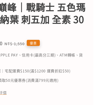
巔峰｜戰騎士 五色瑪
納葉 刺五加 全素 30
0
Regular
優惠
NT$ 1,550
price
PPLE PAY、信用卡(最高分三期)、ATM轉帳、貨
｜宅配運費$150(滿$1200 運費折扣$50)
取50元優惠券(消費滿799元適用)
評價