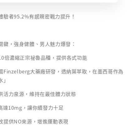
驗者95.2%有感親密戰力提升！
關鍵，強身健體、男人魅力爆發：
10倍濃縮正宗祕魯品種，提供各式功能
Finzelberg大藥廠研發，透納葉萃取，在墨西哥作為
水」
供活力泉源，維持在最佳體力狀態
高達10mg，讓你續發力十足
效提供NO來源，增進運動表現