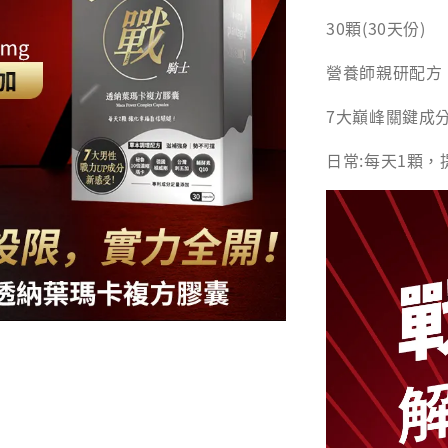
30顆(30天份)
營養師親研配方
7大巔峰關鍵成
日常:每天1顆，