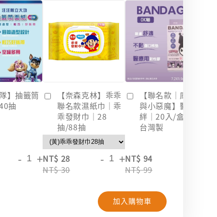
隊】抽籤筒
【奈森克林】乖乖
【聯名款｜庫洛米
40抽
聯名款濕紙巾｜乖
與小惡魔】醫療OK
乖發財巾｜28
絆｜20入/盒裝｜
抽/88抽
台灣製
-
+
-
+
-
+
NT$ 28
NT$ 94
NT
NT$ 30
NT$ 99
NT
加入購物車