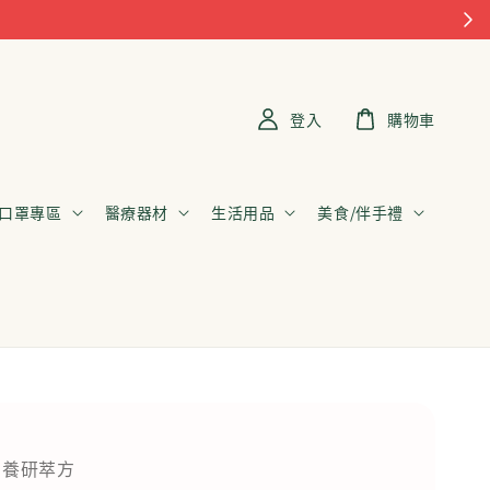
登入
購物車
口罩專區
醫療器材
生活用品
美食/伴手禮
g 養研萃方