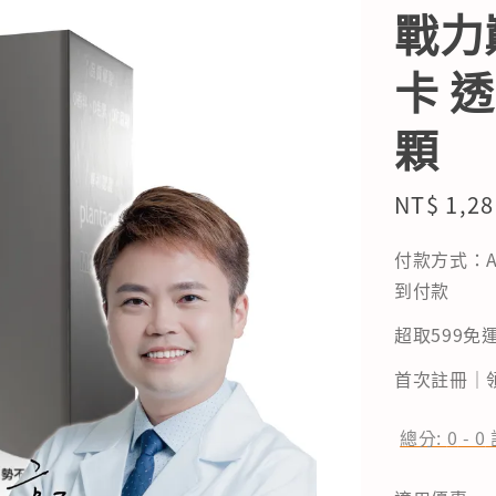
戰力
卡 透
顆
Sale
NT$ 1,28
price
付款方式：A
到付款
超取599免運
首次註冊｜領
總分:
0
-
0