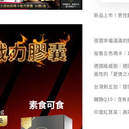
新品上市！男性體
夜間幸福滿滿的
祕魯五色瑪卡｜
德國植威剛｜德國
兩性的「愛情之
台灣刺五加｜提
輔酶Q10｜含有
印度紅莧菜｜高