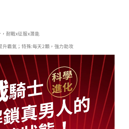
分，耐戰x征服x潛能
提升霸氣；特殊:每天2顆，強力助攻