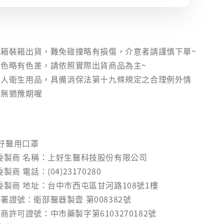
】
箱裝箱出貨，難免碰撞略有損傷，介意者請謹慎下單~
色略有色差，請依照實際出貨商品為主~
個人衛生用品，具備消保法第十九條規定之合理例外情
後無猶豫期喔
好醫用口罩
/委製商 名稱：上好生醫科技股份有限公司
商 電話：(04)23170280
委製商 地址：台中市西屯區甘河路108號1樓
署證號：衛部醫器製壹 第008382號
商許可證號：中市藥製字第6103270182號