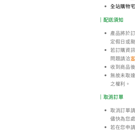
全站購物宅配
｜配送須知
產品將於訂
定假日或
若訂購資
問題請洽
收到商品
無故未取達
之權利。
｜取消訂單
取消訂單
儘快為您
若在您申