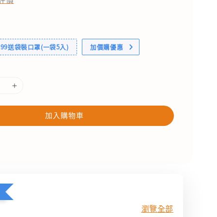
99送袋裝口罩(一袋5入)
加價購優惠
加入購物車
瀏覽全部