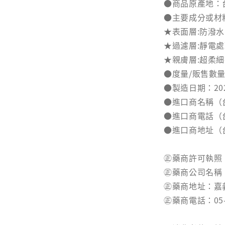
●商品原產地：
●主要成分或材
★表面層:防潑
★過濾層:靜電
★親膚層:超柔
●度量/販售數量
●製造日期：20
●進口商名稱（
●進口商電話（
●進口商地址（
㊣藥商許可執照：
㊣藥商公司名稱
㊣藥商地址：嘉
㊣藥商電話：05-3