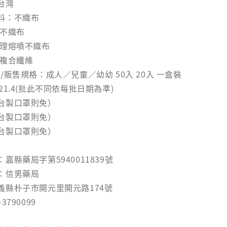
台灣
料：不織布
水不織布
處理熔噴不織布
細複合纖維
/販售規格：成人／兒童／幼幼 50入 20入 一盒裝
21.4(批此不同依每批日期為準)
台製口罩則免）
台製口罩則免）
台製口罩則免）
嘉縣藥局字第5940011839號
：信男藥局
義縣朴子市開元里開元路174號
790099