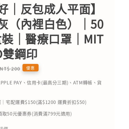
好｜反包成人平面】
灰（內裡白色）｜50
盒裝｜醫療口罩｜MIT
D雙鋼印
Regular
優惠
NT$ 200
price
PPLE PAY、信用卡(最高分三期)、ATM轉帳、貨
｜宅配運費$150(滿$1200 運費折扣$50)
取50元優惠券(消費滿799元適用)
評價