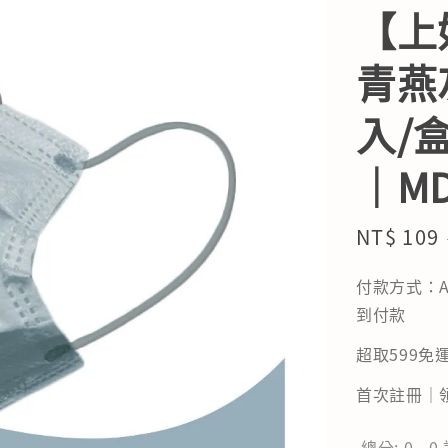
【上
青燕
入/
｜M
Sale
NT$ 109
price
付款方式：A
到付款
超取599免運
首次註冊｜領
總分:
0
-
0