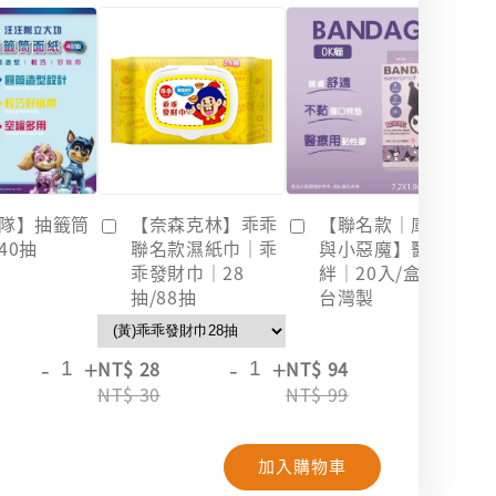
隊】抽籤筒
【奈森克林】乖乖
【聯名款｜庫洛米
40抽
聯名款濕紙巾｜乖
與小惡魔】醫療OK
乖發財巾｜28
絆｜20入/盒裝｜
抽/88抽
台灣製
-
+
-
+
-
+
NT$ 28
NT$ 94
NT
NT$ 30
NT$ 99
NT
加入購物車