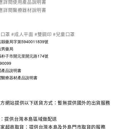
應詳閱使用產品說明書
應詳閱醫療器材說明書
用口罩 #成人平面 #雙鋼印 #兒童口罩
藥局字第5940011839號
信男藥局
朴子市開元里開元路174號
0099
閱產品說明書
閱醫療器材產品說明書
官方網站提供以下送貨方式：暫無提供國外的出貨服務
流：提供台灣本島區域做配送
1、全家超商取貨：提供台灣本島及外島門市取貨的服務