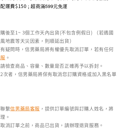
運費$150 ; 超商
滿599元免運
購後至1~ 3個工作天內出貨(不包含例假日) （若遇國
颱風地震等天災因素，則順延出貨）
訊有疑問時，信男藥局將有權優先取消訂單，若有任何
客服
。
後請檢查商品、容量、數量是否正確再予以拆封。
2次者，信男藥局將保有取消您訂購資格或加入黑名單
請聯繫
信男藥局客服
，提供訂單編號與訂購人姓名，將
處理。
請取消訂單之前，商品已出貨，請辦理退貨服務。