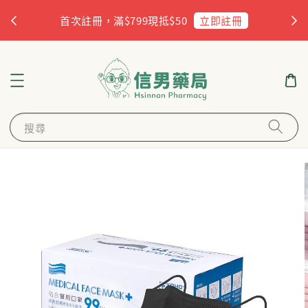
杏
立即註冊
首次註冊，滿$799現抵$50
搜尋