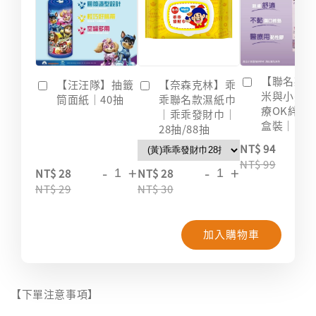
【聯名款
【汪汪隊】抽籤
【奈森克林】乖
米與小惡
筒面紙｜40抽
乖聯名款濕紙巾
療OK絆｜2
｜乖乖發財巾｜
盒裝｜台
28抽/88抽
-
NT$ 94
NT$ 99
-
+
-
+
NT$ 28
NT$ 28
NT$ 29
NT$ 30
加入購物車
【下單注意事項】