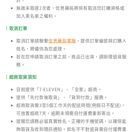
無故未取達2次者，信男藥局將保有取消您訂購資格或
加入黑名單之權利。
｜取消訂單
取消訂單請聯繫
信男藥局客服
，提供訂單編號與訂購人
姓名，將儘快為您處理。
若在您申請取消訂單之前，商品已出貨，請辦理退貨服
務。
｜超商取貨須知
目前提供「7-ELEVEN」、「全家」超商。
提供「先付款後取貨」、「貨到付款」服務。
超商取貨需3至5個工作天的配送時間(例假日不配送)，
可放置超商7天，逾期未領需自付運費重新寄出。
提醒您請務必留真實姓名、正確的手機號碼，以確保能
夠取貨及收到簡訊通知。如名字不對退貨需自付運費重