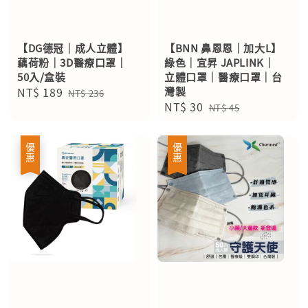
【DG德冠｜成人立體】
【BNN 鼻恩恩｜加大L】
藕荷粉｜3D醫療口罩｜
綠色｜宜昇 JAPLINK｜
50入/盒裝
立體口罩｜醫療口罩｜台
Sale
NT$ 189
Regular
灣製
NT$ 236
Sale
NT$ 30
Regular
price
price
NT$ 45
price
price
優惠
優惠