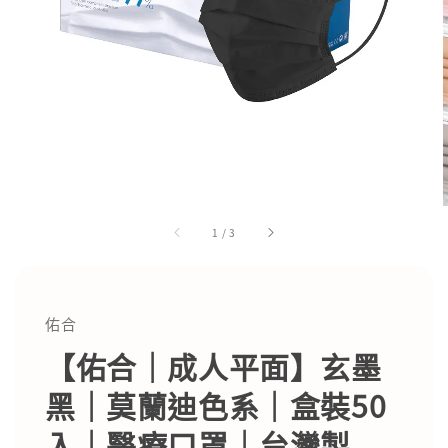
1
/
3
佑合
【佑合｜成人平面】玄墨
黑｜莫蘭迪色系｜盒裝50
入｜醫療口罩｜台灣製