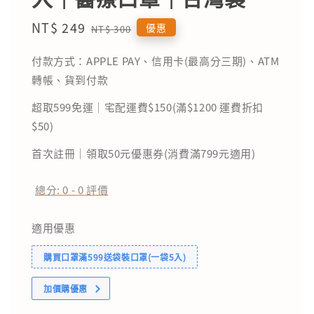
Sale
NT$ 249
Regular
優惠
NT$ 300
price
price
付款方式：APPLE PAY、信用卡(最高分三期)、ATM
轉帳、貨到付款
超取599免運｜宅配運費$150(滿$1200 運費折扣
$50)
首次註冊｜領取50元優惠券(消費滿799元適用)
總分:
0
-
0
評價
適用優惠
購買口罩滿599送袋裝口罩(一袋5入)
加價購優惠