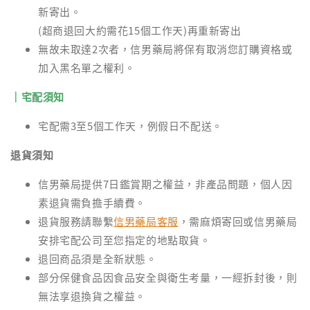
新寄出。
(超商退回大約需花15個工作天)再重新寄出
無故未取達2次者，信男藥局將保有取消您訂購資格或
加入黑名單之權利。
｜宅配須知
宅配需3至5個工作天，例假日不配送。
退貨須知
信男藥局提供7日鑑賞期之權益，非產品問題，個人因
素退貨需負擔手續費。
退貨服務請聯繫
信男藥局客服
，需麻煩寄回或信男藥局
安排宅配公司至您指定的地點取貨。
退回商品須是全新狀態。
部分保健食品因食品安全與衛生考量，一經拆封後，則
無法享退換貨之權益。