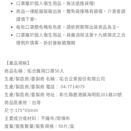
口罩屬於個人衛生用品，無法退換貨哦!
商品一律紙箱裝箱出貨，難免碰撞略有損傷，介意者請
謹慎下單~
每批口罩顏色略有色差，請依照實際出貨商品為主~
口罩屬於個人衛生用品，具備消保法第十九條規定之合
理例外情事，拆封後無猶豫期
【產品規格】
商品名稱：佑合醫用口罩50入
生產/製造商/委製商 名稱：佑合企業股份有限公司
生產/製造商/委製商 電話： 04-7714079
生產/製造商/委製商 地址：彰化縣鹿港鎮海明街201巷20號
商品原產地：台灣
尺寸:175*95mm
主要成分或材料：不織布/熔噴布
度量/販售數量/販售規格：50片/盒