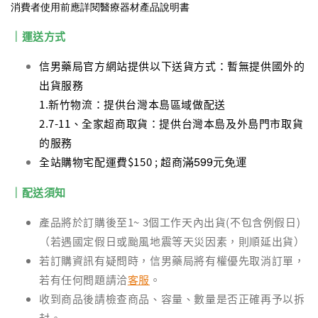
消費者使用前應詳閱醫療器材產品說明書
｜運送方式
信男藥局官方網站提供以下送貨方式：暫無提供國外的
出貨服務
1.新竹物流：提供台灣本島區域做配送
2.7-11、全家超商取貨：提供台灣本島及外島門市取貨
的服務
滿599元免運
全站購物宅配運費$150 ; 超商
｜配送須知
產品將於訂購後至1~ 3個工作天內出貨(不包含例假日)
（若遇國定假日或颱風地震等天災因素，則順延出貨）
若訂購資訊有疑問時，信男藥局將有權優先取消訂單，
若有任何問題請洽
客服
。
收到商品後請檢查商品、容量、數量是否正確再予以拆
封。