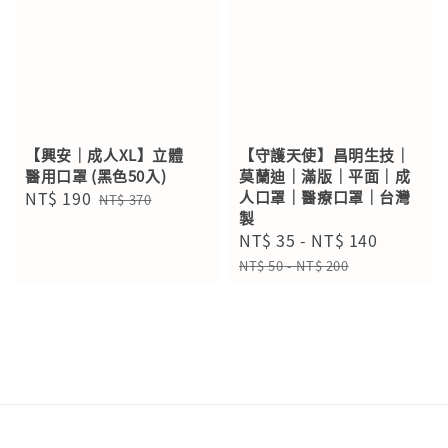
【興安｜成人XL】立體
【守護天使】昌明生技｜
醫用口罩 (黑色50入)
莫蘭迪｜滿版｜平面｜成
Sale
NT$ 190
Regular
人口罩｜醫療口罩｜台灣
NT$ 370
製
price
price
Sale
NT$ 35
-
NT$ 140
Regular
price
price
NT$ 50
-
NT$ 200