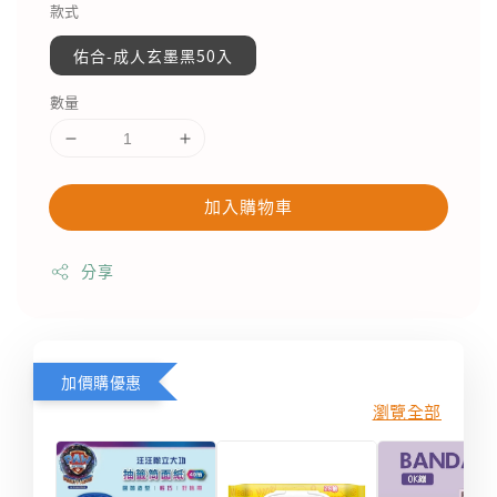
款式
佑合-成人玄墨黑50入
數量
加入購物車
分享
加價購優惠
瀏覽全部