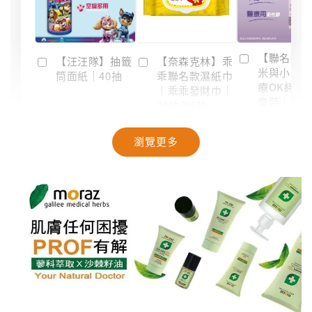
【聯名款
【汪汪隊】抽籤
【奈森克林】乖
米與小惡
筒面紙｜40抽
乖聯名款濕紙巾
療OK絆｜2
｜乖乖發財巾｜
盒裝｜台
28抽/88抽
-
NT$ 94
NT$ 99
瀏覽更多
-
+
-
+
NT$ 28
NT$ 28
NT$ 29
NT$ 30
加入購物車