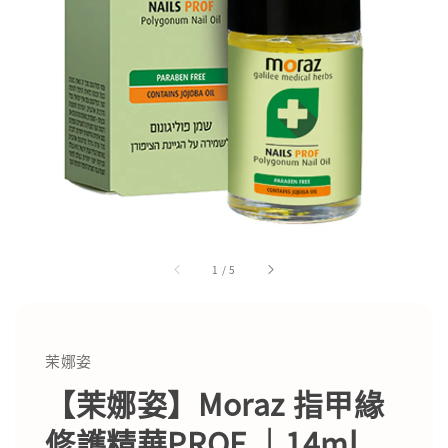
1
/
5
茉娜姿
【茉娜姿】Moraz 指甲緣
修護精華PROF ｜14ml