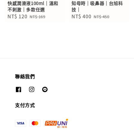
快感潤滑液100ml｜溫和
知母時｜吸鼻器｜台旭科
不刺激｜多款任選
技｜
Sale
NT$ 120
Regular
Sale
NT$ 400
Regular
NT$ 169
NT$ 450
price
price
price
price
聯絡我們
支付方式