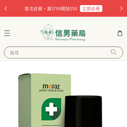
杏
立即註冊
首次註冊，滿$799現抵$50
搜尋