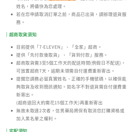
姓名，將儘快為您處理。
若在您申請取消訂單之前，商品已出貨，請辦理退貨服
務。
｜超商取貨須知
目前提供「7-ELEVEN」、「全家」超商。
提供「先付款後取貨」、「貨到付款」服務。
超商取貨需3至5個工作天的配送時間(例假日不配送)，
可放置超商7天，逾期未領需自付運費重新寄出。
提醒您請務必留真實姓名、正確的手機號碼，以確保能
夠取貨及收到簡訊通知。如名字不對退貨需自付運費重
新寄出。
(超商退回大約需花15個工作天)再重新寄出
無故未取達2次者，信男藥局將保有取消您訂購資格或
加入黑名單之權利。
｜宅配須知