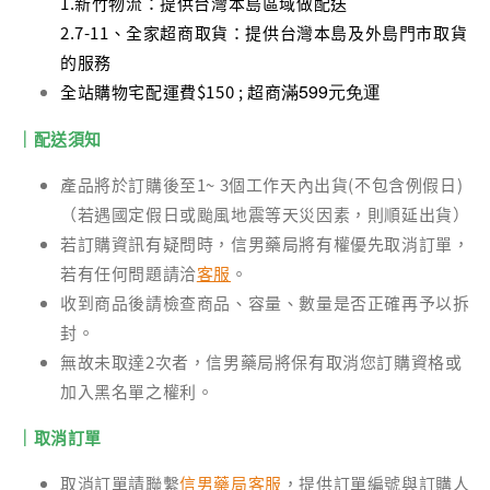
1.新竹物流：提供台灣本島區域做配送
2.7-11、全家超商取貨：提供台灣本島及外島門市取貨
的服務
滿599元免運
全站購物宅配運費$150 ; 超商
｜配送須知
產品將於訂購後至1~ 3個工作天內出貨(不包含例假日)
（若遇國定假日或颱風地震等天災因素，則順延出貨）
若訂購資訊有疑問時，信男藥局將有權優先取消訂單，
若有任何問題請洽
客服
。
收到商品後請檢查商品、容量、數量是否正確再予以拆
封。
無故未取達2次者，信男藥局將保有取消您訂購資格或
加入黑名單之權利。
｜取消訂單
取消訂單請聯繫
信男藥局客服
，提供訂單編號與訂購人