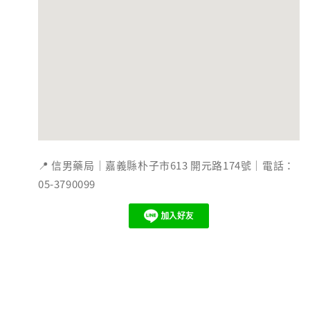
📍 信男藥局｜嘉義縣朴子市613 開元路174號｜電話：
05-3790099