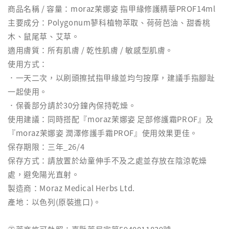
商品名稱 / 容量：moraz茉娜姿 指甲緣修護精華PROF14ml
主要成分：Polygonum蓼科植物萃取、荷荷芭油、甜香桃
木、鼠尾草、艾草。
適用膚質：所有肌膚 / 乾性肌膚 / 敏感型肌膚。
使用方式：
．一天二次，以刷頭擦拭指甲緣並均勻按摩，建議手指腳趾
一起使用。
．保養部分請於30分鐘內保持乾燥。
使用建議：同時搭配『moraz茉娜姿 足部修護霜PROF』及
『moraz茉娜姿 潤澤修護手霜PROF』使用效果更佳。
保存期限：三年_26/4
保存方式：請放置於幼童伸手不及之處並存放在陰涼乾燥
處，避免陽光直射。
製造商：Moraz Medical Herbs Ltd.
產地：以色列(原裝進口)。