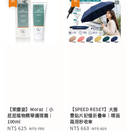
【茉娜姿】Moraz ｜小
【SPEED RESET】大振
屁屁植物精華護理霜｜
豐貼片記憶折疊傘｜晴雨
100ml
兩用秒收傘
Sale
NT$ 625
Regular
Sale
NT$ 660
Regular
NT$ 780
NT$ 825