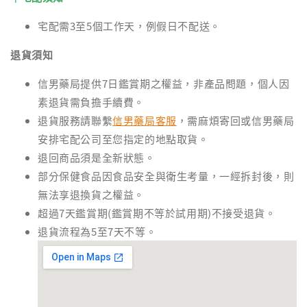
宅配需3至5個工作天，例假日不配送。
退貨須知
信男藥局提供7日鑑賞期之權益，非產品問題，個人因
素退貨需負擔手續費。
退貨服務請聯繫
信男藥局客服
，需麻煩寄回或信男藥局
安排宅配公司至您指定的地點取貨。
退回商品須是全新狀態。
部分保健食品因食品安全與衛生考量，一經拆封後，則
無法享退換貨之權益。
超過7天鑑賞期(鑑賞期不等於試用期)不接受退貨。
退貨流程為5至7天不等。