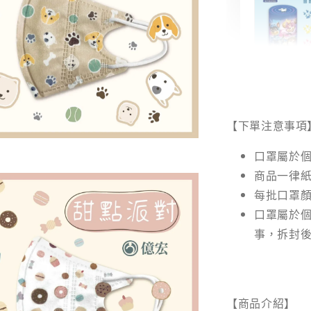
【汪汪
面紙｜
【下單注意事項
口罩屬於個
商品一律紙
NT$ 28
每批口罩顏
NT$ 29
口罩屬於
事，拆封
【商品介紹】