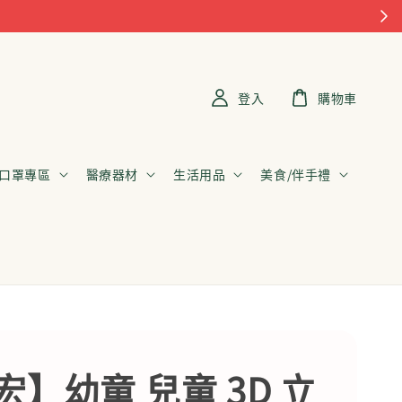
登入
購物車
口罩專區
醫療器材
生活用品
美食/伴手禮
宏】幼童 兒童 3D 立