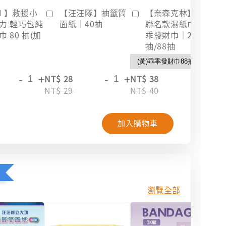
I 】救援小
【汪汪隊】抽籤筒
【奈森克林】乖乖
力 輕巧包純
面紙｜40抽
聯名款濕紙巾｜乖
 80 抽(加
乖發財巾｜28
抽/88抽
-
+
-
+
-
+
NT$ 28
NT$ 38
NT
NT$ 29
NT$ 40
NT
加入購物車
瀏覽全部