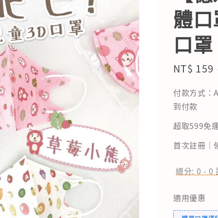
體口
口罩
Sale
NT$ 159
price
付款方式：A
到付款
超取599免運
首次註冊｜領
總分:
0
-
0
適用優惠