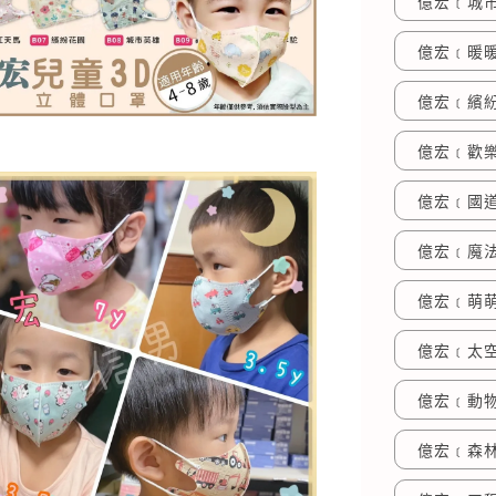
億宏﹝城市
億宏﹝暖暖
億宏﹝繽紛
億宏﹝歡樂
億宏﹝國道
億宏﹝魔法
億宏﹝萌萌
億宏﹝太空
億宏﹝動物
億宏﹝森林