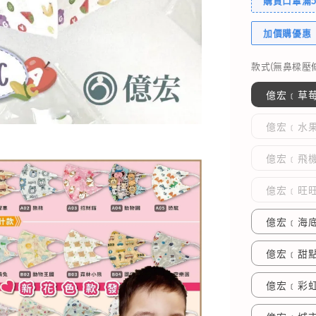
購買口罩滿5
加價購優惠
款式(無鼻樑壓條
億宏﹝草莓
億宏﹝水果
億宏﹝飛
億宏﹝旺旺
億宏﹝海底
億宏﹝甜點
億宏﹝彩虹