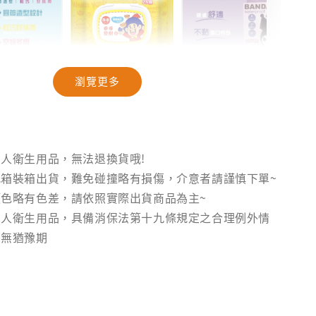
瀏覽更多
隊】抽籤筒
【奈森克林】乖乖
【聯名款｜庫洛米
40抽
聯名款濕紙巾｜乖
與小惡魔】醫療OK
】
乖發財巾｜28
絆｜20入/盒裝｜
抽/88抽
台灣製
人衛生用品，無法退換貨哦!
箱裝箱出貨，難免碰撞略有損傷，介意者請謹慎下單~
-
+
-
+
-
+
NT$ 28
NT$ 94
NT
色略有色差，請依照實際出貨商品為主~
NT$ 30
NT$ 99
NT
個人衛生用品，具備消保法第十九條規定之合理例外情
後無猶豫期
加入購物車