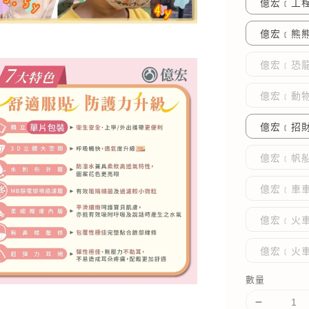
億宏﹝工程
億宏﹝熊熊
億宏﹝恐龍
億宏﹝動物
億宏﹝招財
億宏﹝帆船
億宏﹝車車
億宏﹝火車
億宏﹝火
數量