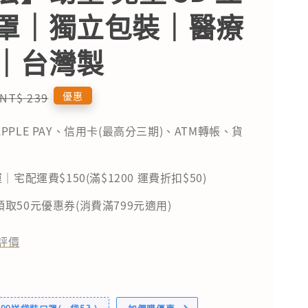
罩｜獨立包裝｜醫療
｜台灣製
Regular
優惠
NT$ 239
price
PPLE PAY、信用卡(最高分三期)、ATM轉帳、貨
｜宅配運費$150(滿$1200 運費折扣$50)
取50元優惠券(消費滿799元適用)
評價