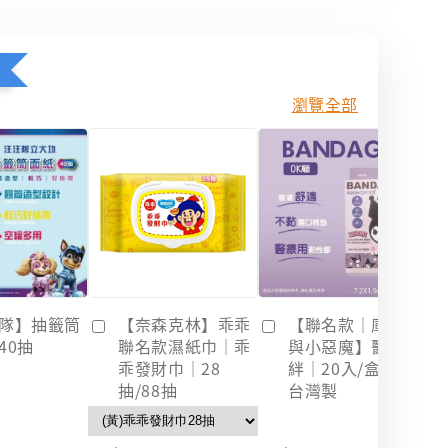
瀏覽全部
隊】抽籤筒
【奈森克林】乖乖
【聯名款｜庫洛米
40抽
聯名款濕紙巾｜乖
與小惡魔】醫療OK
乖發財巾｜28
絆｜20入/盒裝｜
抽/88抽
台灣製