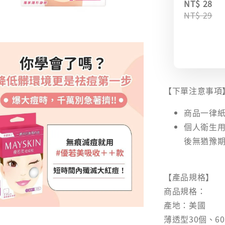
NT$ 28
NT$ 29
【下單注意事項
商品一律紙
個人衛生
後無猶豫
【產品規格】
商品規格：
產地：美國
薄透型30個、60個