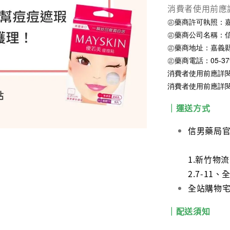
消費者使用前應
㊣藥商許可執照：嘉縣
㊣藥商公司名稱：
㊣藥商地址：嘉義縣
㊣藥商電話：05-379
消費者使用前應詳
消費者使用前應詳
｜運送方式
信男藥局
1.新竹物
2.7-1
全站購物宅配
｜配送須知