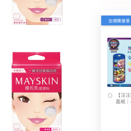
加價購優惠
【汪汪
面紙｜