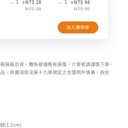
-
+
-
+
-
+
NT$ 28
NT$ 94
NT
NT$ 30
NT$ 99
NT
加入購物車
】
箱裝箱出貨，難免碰撞略有損傷，介意者請謹慎下單~
用品，具備消保法第十九條規定之合理例外情事，拆封
期
(1.2cm)