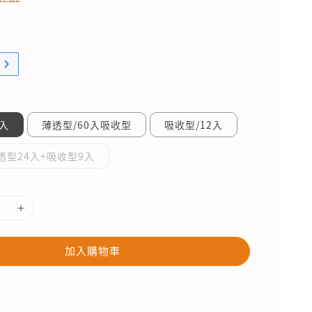
0入
薄透型/60入吸收型
吸收型/12入
透型24入+吸收型9入
加入購物車