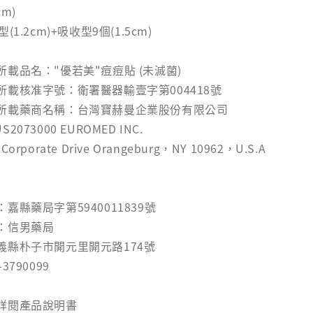
cm)
1.2cm)+吸收型9個(1.5cm)
載品名："優若美"痘痘貼 (未滅菌)
載核准字號：衛署醫器輸壹字第004418號
所載藥商名稱：台灣寶赫曼企業股份有限公司
073000 EUROMED INC.
porate Drive Orangeburg，NY 10962，U.S.A
嘉縣藥局字第5940011839號
：信男藥局
義縣朴子市開元里開元路174號
790099
詳閱產品說明書