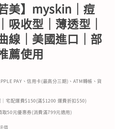
若美】myskin｜痘
｜吸收型｜薄透型｜
曲線｜美國進口｜部
推薦使用
PPLE PAY、信用卡(最高分三期)、ATM轉帳、貨
｜宅配運費$150(滿$1200 運費折扣$50)
取50元優惠券(消費滿799元適用)
評價