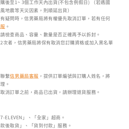
購後至1~ 3個工作天內出貨(不包含例假日) （若遇國
颱風地震等天災因素，則順延出貨）
訊有疑問時，信男藥局將有權優先取消訂單，若有任何
客服
。
後請檢查商品、容量、數量是否正確再予以拆封。
2次者，信男藥局將保有取消您訂購資格或加入黑名單
請聯繫
信男藥局客服
，提供訂單編號與訂購人姓名，將
處理。
請取消訂單之前，商品已出貨，請辦理退貨服務。
7-ELEVEN」、「全家」超商。
付款後取貨」、「貨到付款」服務。