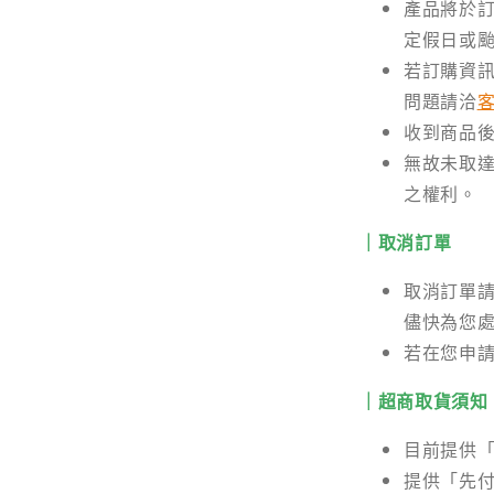
產品將於訂
定假日或
若訂購資
問題請洽
收到商品
無故未取達
之權利。
｜取消訂單
取消訂單
儘快為您
若在您申
｜超商取貨須知
目前提供「
提供「先