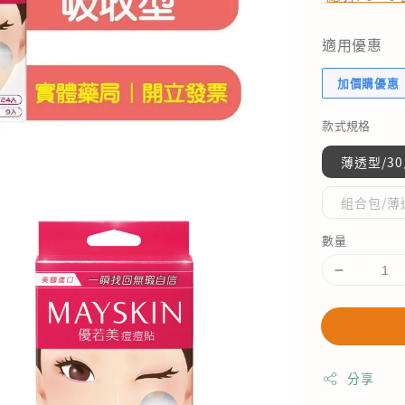
適用優惠
加價購優惠
款式規格
薄透型/3
組合包/薄
數量
分享