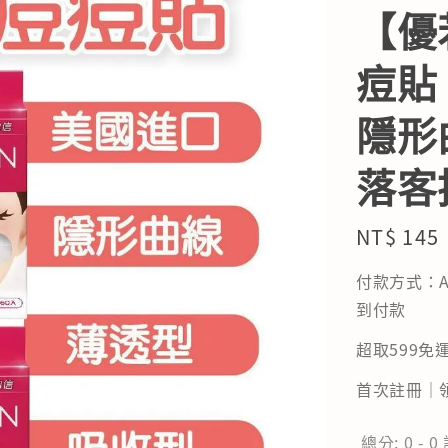
【優
痘貼
隱形
落客
Regular
NT$ 145
price
付款方式：A
到付款
超取599免運
首次註冊｜領
總分:
0
-
0