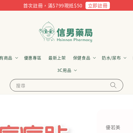
立即註冊
首次註冊，滿$799現抵$50
有商品
優惠專區
最新上架
保健食品
奶水/尿布
3C用品
搜尋
優若美