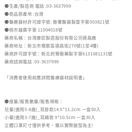
●生產/製造商 電話 :03-3637999
●商品原產地 :台灣
●醫療器材許可證字號: 衛署醫器製壹字第003821號
●桃市器廣字第 11004018號
藥商名稱：台灣康匠製造股份有限公司德昌廠
藥商地址：新北市鶯歌區德昌街270號(1至4樓)
藥商許可證字號：新北府鶯衛藥製字第6131081131號
藥商諮詢電話 :03-3637999
「消費者使用前應詳閱醫療器材說明書」
●度量/販售數量/販售規格：
兒童(適用5-8歲)_耳掛款14.5*11.2cm 一盒50入
小童(適用3-7歲)_耳繩款 9*10.5cm 一盒30入
立體口罩尺寸僅供參考，需以實際臉型為主!