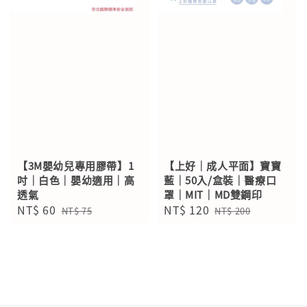
【3M嬰幼兒專用膠帶】1
【上好｜成人平面】寶寶
吋｜白色｜嬰幼適用｜高
藍｜50入/盒裝｜醫療口
透氣
罩｜MIT｜MD雙鋼印
Sale
NT$ 60
Regular
Sale
NT$ 120
Regular
NT$ 75
NT$ 200
price
price
price
price