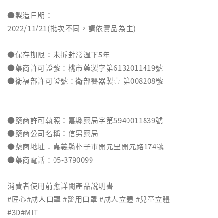
●製造日期：
2022/11/21(批次不同，請依實品為主)
●保存期限：未拆封常溫下5年
●藥商許可證號：桃市藥製字第6132011419號
●衛福部許可證號：衛部醫器製壹 第008208號
●藥商許可執照：嘉縣藥局字第5940011839號
●藥商公司名稱：信男藥局
●藥商地址：嘉義縣朴子市開元里開元路174號
●藥商電話：05-3790099
消費者使用前應詳閱產品說明書
#匠心#成人口罩 #醫用口罩 #成人立體 #兒童立體
#3D#MIT