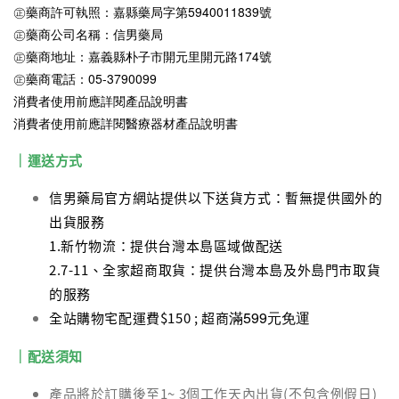
㊣藥商許可執照：嘉縣藥局字第5940011839號
㊣藥商公司名稱：信男藥局
㊣藥商地址：嘉義縣朴子市開元里開元路174號
㊣藥商電話：05-3790099
消費者使用前應詳閱產品說明書
消費者使用前應詳閱醫療器材產品說明書
｜運送方式
信男藥局官方網站提供以下送貨方式：暫無提供國外的
出貨服務
1.新竹物流：提供台灣本島區域做配送
2.7-11、全家超商取貨：提供台灣本島及外島門市取貨
的服務
滿599元免運
全站購物宅配運費$150 ; 超商
｜配送須知
產品將於訂購後至1~ 3個工作天內出貨(不包含例假日)