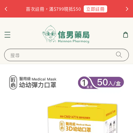
杏
立即註冊
首次註冊，滿$799現抵$50
搜尋