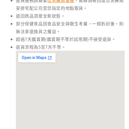
退貨服務請聯繫
信男藥局客服
，需麻煩寄回或信男藥局
安排宅配公司至您指定的地點取貨。
退回商品須是全新狀態。
部分保健食品因食品安全與衛生考量，一經拆封後，則
無法享退換貨之權益。
超過7天鑑賞期(鑑賞期不等於試用期)不接受退貨。
退貨流程為5至7天不等。