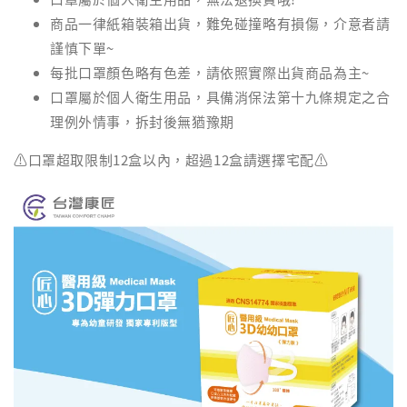
商品一律紙箱裝箱出貨，難免碰撞略有損傷，介意者請
謹慎下單~
加入購物車
每批口罩顏色略有色差，請依照實際出貨商品為主~
口罩屬於個人衛生用品，具備消保法第十九條規定之合
理例外情事，拆封後無猶豫期
⚠️口罩超取限制12盒以內，超過12盒請選擇宅配⚠️