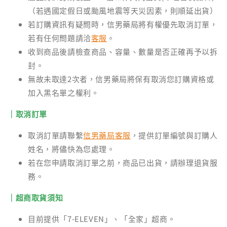
（若遇國定假日或颱風地震等天災因素，則順延出貨）
若訂購資訊有疑問時，信男藥局將有權優先取消訂單，
若有任何問題請洽
客服
。
收到商品後請檢查商品、容量、數量是否正確再予以拆
封。
無故未取達2次者，信男藥局將保有取消您訂購資格或
加入黑名單之權利。
｜取消訂單
取消訂單請聯繫
信男藥局客服
，提供訂單編號與訂購人
姓名，將儘快為您處理。
若在您申請取消訂單之前，商品已出貨，請辦理退貨服
務。
｜超商取貨須知
目前提供「7-ELEVEN」、「全家」超商。