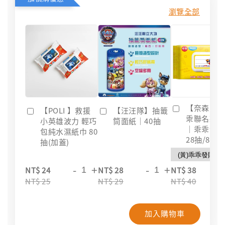
瀏覽全部
【奈森克
【POLI 】救援
【汪汪隊】抽籤
乖聯名款
小英雄波力 輕巧
筒面紙｜40抽
｜乖乖發
包純水濕紙巾 80
28抽/88抽
抽(加蓋)
-
+
-
+
-
NT$ 24
NT$ 28
NT$ 38
NT$ 25
NT$ 29
NT$ 40
加入購物車