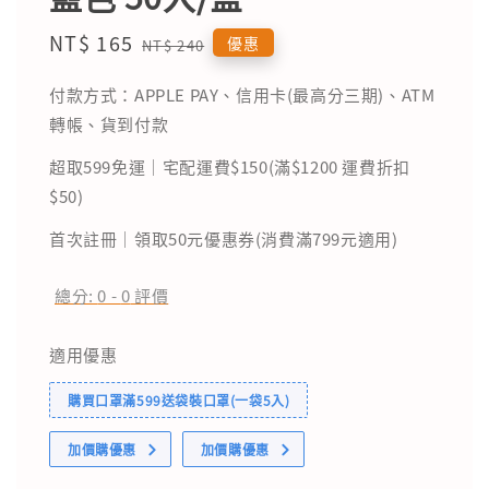
Sale
NT$ 165
Regular
優惠
NT$ 240
price
price
付款方式：APPLE PAY、信用卡(最高分三期)、ATM
轉帳、貨到付款
超取599免運｜宅配運費$150(滿$1200 運費折扣
$50)
首次註冊｜領取50元優惠券(消費滿799元適用)
總分:
0
-
0
評價
適用優惠
購買口罩滿599送袋裝口罩(一袋5入)
加價購優惠
加價購優惠