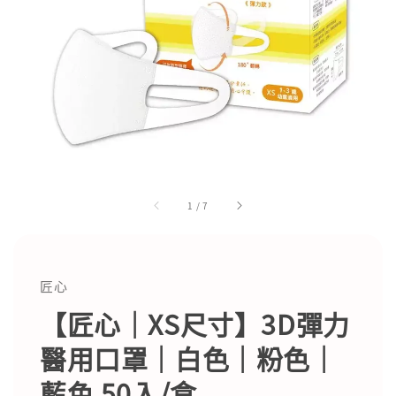
1
/
7
匠心
【匠心｜XS尺寸】3D彈力
醫用口罩｜白色｜粉色｜
藍色 50入/盒