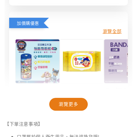
加價購優惠
瀏覽全部
【聯名款
【汪汪隊】抽籤
【奈森克林】乖
米與小惡
筒面紙｜40抽
乖聯名款濕紙巾
療OK絆｜2
瀏覽更多
｜乖乖發財巾｜
盒裝｜台
28抽/88抽
-
NT$ 94
【下單注意事項】
NT$ 99
-
+
-
+
NT$ 28
NT$ 28
NT$ 29
口罩屬於個人衛生用品，無法退換貨哦!
NT$ 30