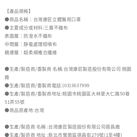
【產品規格】
●商品名稱：台灣康匠立體醫用口罩
●主要成分或材料:三層不織布
表面層：防潑水不織布
中間層：靜電處理熔噴布
親膚層：超柔細複合纖維
●生產/製造商/委製商 名稱:台灣康匠製造股份有限公司 桃園
廠
●生產/製造商/委製商電話:(03)3637999
●生產/製造商/委製商地址:桃園市桃園區大林里大仁路50巷
51弄55號
●商品原產地:台灣
●生產/製造商 名稱 :台灣康匠製造股份有限公司德昌廠
●生產/製造商 地址 :新北市鶯歌區德昌街270號(1至4樓)