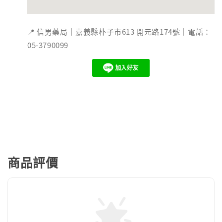
📍 信男藥局｜嘉義縣朴子市613 開元路174號｜電話：
05-3790099
商品評價