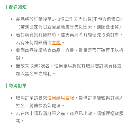
｜配送須知
產品將於訂購後至1~ 3個工作天內出貨(不包含例假日)
（若遇國定假日或颱風地震等天災因素，則順延出貨）
若訂購資訊有疑問時，信男藥局將有權優先取消訂單，
若有任何問題請洽
客服
。
收到商品後請檢查商品、容量、數量是否正確再予以拆
封。
無故未取達2次者，信男藥局將保有取消您訂購資格或
加入黑名單之權利。
｜取消訂單
取消訂單請聯繫
信男藥局客服
，提供訂單編號與訂購人
姓名，將儘快為您處理。
若在您申請取消訂單之前，商品已出貨，請辦理退貨服
務。