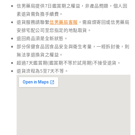
信男藥局提供7日鑑賞期之權益，非產品問題，個人因
素退貨需負擔手續費。
退貨服務請聯繫
信男藥局客服
，需麻煩寄回或信男藥局
安排宅配公司至您指定的地點取貨。
退回商品須是全新狀態。
部分保健食品因食品安全與衛生考量，一經拆封後，則
無法享退換貨之權益。
超過7天鑑賞期(鑑賞期不等於試用期)不接受退貨。
退貨流程為5至7天不等。