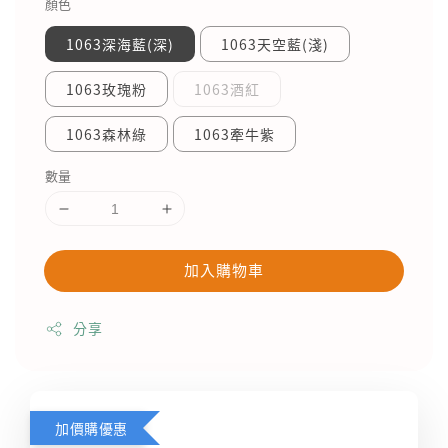
顏色
1063深海藍(深)
1063天空藍(淺)
1063玫瑰粉
1063酒紅
1063森林綠
1063牽牛紫
數量
加入購物車
分享
加價購優惠