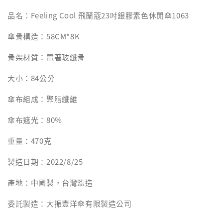
品名：Feeling Cool 飛蘭蔻23吋銀膠素色休閒傘1063
傘骨構造：58CM*8K
骨架材質：電著玻纖骨
大小：84公分
傘布組成：聚脂纖維
傘布遮光：80%
重量：470克
製造日期：2022/8/25
產地：中國製，台灣監造
委託製造：大振豐洋傘有限製造公司