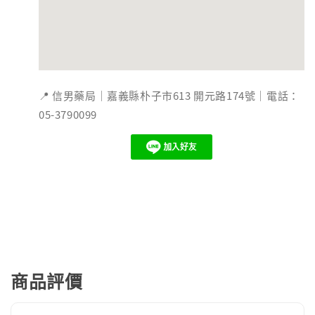
📍 信男藥局｜嘉義縣朴子市613 開元路174號｜電話：
05-3790099
商品評價