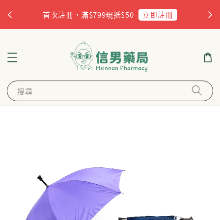
杏
立即註冊
首次註冊，滿$799現抵$50
搜尋