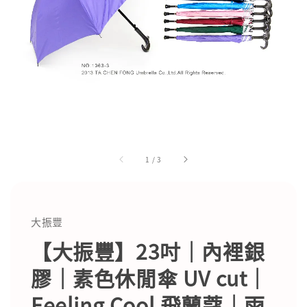
1
/
3
大振豐
【大振豐】23吋｜內裡銀
膠｜素色休閒傘 UV cut｜
Feeling Cool 飛蘭蔻｜雨