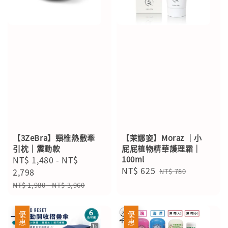
【3ZeBra】頸椎熱敷牽
【茉娜姿】Moraz ｜小
引枕｜震動款
屁屁植物精華護理霜｜
Sale
NT$ 1,480
-
NT$
100ml
Sale
NT$ 625
Regular
price
2,798
NT$ 780
price
price
Regular
NT$ 1,980
-
NT$ 3,960
price
優惠
優惠