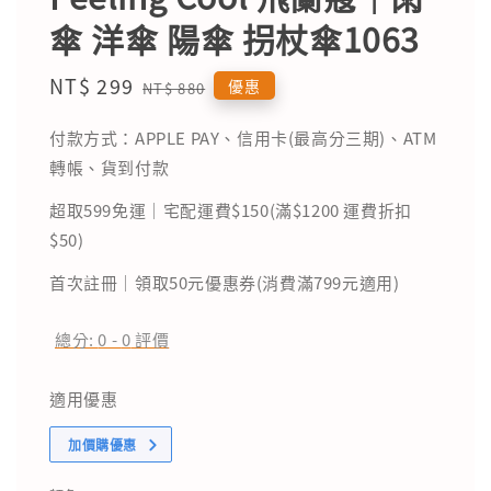
傘 洋傘 陽傘 拐杖傘1063
Sale
NT$ 299
Regular
優惠
NT$ 880
price
price
付款方式：APPLE PAY、信用卡(最高分三期)、ATM
轉帳、貨到付款
超取599免運｜宅配運費$150(滿$1200 運費折扣
$50)
首次註冊｜領取50元優惠券(消費滿799元適用)
總分:
0
-
0
評價
適用優惠
加價購優惠