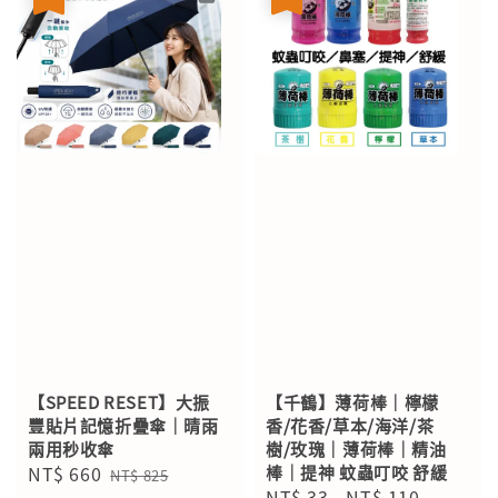
【SPEED RESET】大振
【千鶴】薄荷棒｜檸檬
豐貼片記憶折疊傘｜晴雨
香/花香/草本/海洋/茶
兩用秒收傘
樹/玫瑰｜薄荷棒｜精油
Sale
NT$ 660
Regular
棒｜提神 蚊蟲叮咬 舒緩
NT$ 825
Sale
NT$ 33
-
NT$ 110
Regular