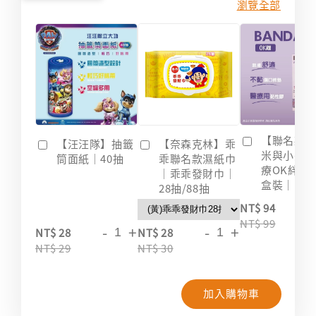
瀏覽全部
【聯名款
【汪汪隊】抽籤
【奈森克林】乖
米與小惡
筒面紙｜40抽
乖聯名款濕紙巾
療OK絆｜2
｜乖乖發財巾｜
盒裝｜台
28抽/88抽
-
NT$ 94
NT$ 99
-
+
-
+
NT$ 28
NT$ 28
NT$ 29
NT$ 30
加入購物車