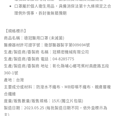
口罩屬於個人衛生用品，具備消保法第十九條規定之合
理例外情事，拆封後無猶豫期
【規格標示】
商品名稱：德冠醫用口罩 (未滅菌)
醫療器材許可證字號：衛部醫器製字第009694號
生產/製造商/委製商 名稱：冠精密機械有限公司
生產/製造商/委製商 電話：04-8285775
生產/製造商/委製商 地址：彰化縣埔心鄉芎蕉村員鹿路五段
360-1號
產地：台灣
主要成分或材料：防潑水不織布、MB熔噴不織布、親膚層複
合纖維
度量/販售數量/販售規格：15片(獨立片包裝)
製造日期：2023.05.25 (每批製造日期不同，依外盒標示為
主)