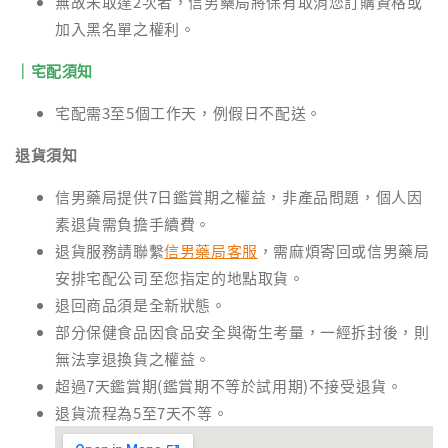
無故未取達2次者，信男藥局將保有取消您訂購資格或
加入黑名單之權利。
｜宅配須知
宅配需3至5個工作天，例假日不配送。
退貨須知
信男藥局提供7日鑑賞期之權益，非產品問題，個人因
素退貨需負擔手續費。
退貨服務請聯繫
信男藥局客服
，需麻煩寄回或信男藥局
安排宅配公司至您指定的地點取貨。
退回商品須是全新狀態。
部分保健食品因食品安全與衛生考量，一經拆封後，則
無法享退換貨之權益。
超過7天鑑賞期(鑑賞期不等於試用期)不接受退貨。
退貨流程為5至7天不等。