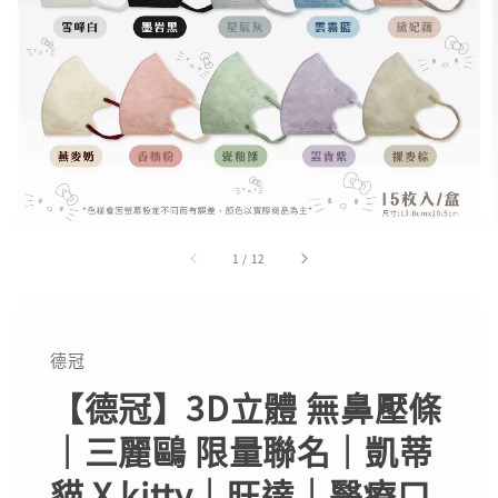
1
/
12
德冠
【德冠】3D立體 無鼻壓條
｜三麗鷗 限量聯名｜凱蒂
貓 X kitty｜旺達｜醫療口