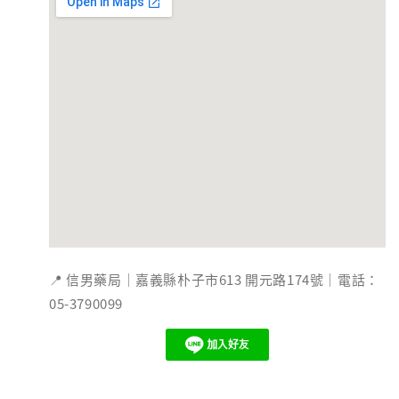
📍 信男藥局｜嘉義縣朴子市613 開元路174號｜電話：
05-3790099