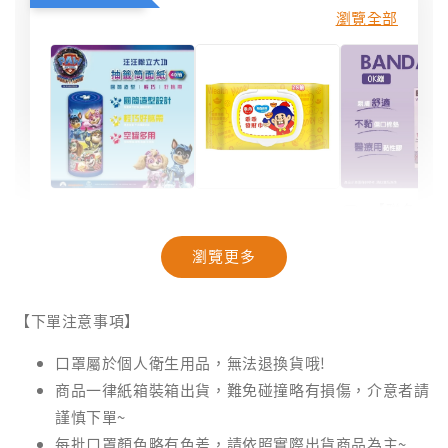
瀏覽全部
【聯名款
【汪汪隊】抽籤
【奈森克林】乖
米與小惡
筒面紙｜40抽
乖聯名款濕紙巾
療OK絆｜2
瀏覽更多
｜乖乖發財巾｜
盒裝｜台
28抽/88抽
-
NT$ 94
【下單注意事項】
NT$ 99
-
+
-
+
NT$ 28
NT$ 28
NT$ 29
口罩屬於個人衛生用品，無法退換貨哦!
NT$ 30
商品一律紙箱裝箱出貨，難免碰撞略有損傷，介意者請
謹慎下單~
加入購物車
每批口罩顏色略有色差，請依照實際出貨商品為主~