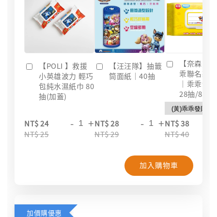
【奈森克
【POLI 】救援
【汪汪隊】抽籤
乖聯名款
小英雄波力 輕巧
筒面紙｜40抽
｜乖乖發
包純水濕紙巾 80
28抽/88抽
抽(加蓋)
-
+
-
+
-
NT$ 24
NT$ 28
NT$ 38
NT$ 25
NT$ 29
NT$ 40
加入購物車
加價購優惠