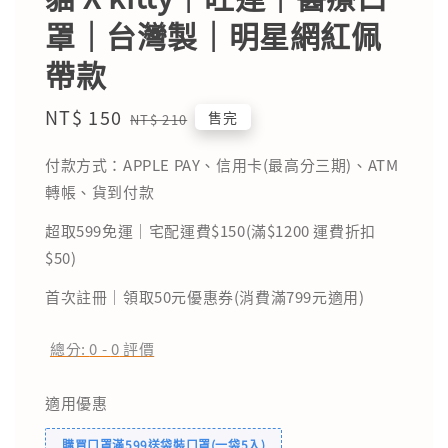
罩｜台灣製｜明星網紅佩
帶款
Sale
NT$ 150
Regular
售完
NT$ 210
price
price
付款方式：APPLE PAY、信用卡(最高分三期)、ATM
轉帳、貨到付款
超取599免運｜宅配運費$150(滿$1200 運費折扣
$50)
首次註冊｜領取50元優惠券(消費滿799元適用)
總分:
0
-
0
評價
適用優惠
購買口罩滿599送袋裝口罩(一袋5入)