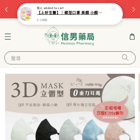
杏
立即註冊
首次註冊，滿$799現抵$50
有人
added to cart
【上好生醫】｜蝶型口罩 美顏 小顏視覺 蝴蝶口罩｜成人口罩｜醫療口罩｜台灣製
8 小時前
搜尋