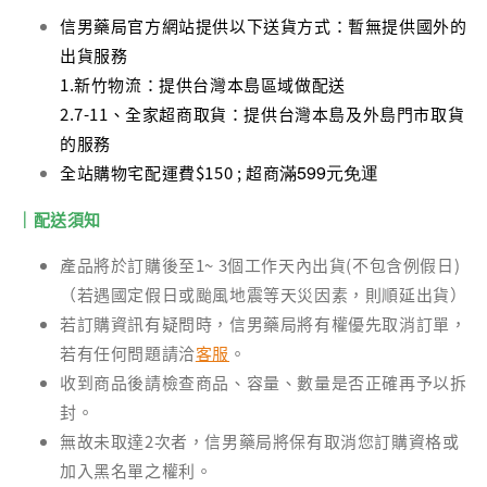
信男藥局官方網站提供以下送貨方式：暫無提供國外的
出貨服務
1.新竹物流：提供台灣本島區域做配送
2.7-11、全家超商取貨：提供台灣本島及外島門市取貨
的服務
滿599元免運
全站購物宅配運費$150 ; 超商
｜配送須知
產品將於訂購後至1~ 3個工作天內出貨(不包含例假日)
（若遇國定假日或颱風地震等天災因素，則順延出貨）
若訂購資訊有疑問時，信男藥局將有權優先取消訂單，
若有任何問題請洽
客服
。
收到商品後請檢查商品、容量、數量是否正確再予以拆
封。
無故未取達2次者，信男藥局將保有取消您訂購資格或
加入黑名單之權利。