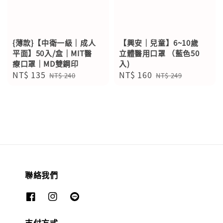
{薄款}【中衛一級｜成人
【興安｜兒童】6~10歲
平面】50入/盒｜MIT醫
立體醫用口罩 （藍色50
療口罩｜MD雙鋼印
入)
Sale
NT$ 135
Regular
Sale
NT$ 160
Regular
NT$ 240
NT$ 249
price
price
price
price
聯絡我們
支付方式