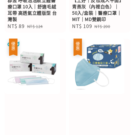
郡昱 呼吸泡泡紋立體醫
【上好｜反包成人平面】
療口罩 10入｜舒適毛絨
青燕灰（內裡白色）｜
耳帶 高透氣立體版型 台
50入/盒裝｜醫療口罩｜
灣製
MIT｜MD雙鋼印
Sale
NT$ 89
Regular
Sale
NT$ 109
Regular
NT$ 124
NT$ 200
price
price
price
price
優惠
優惠