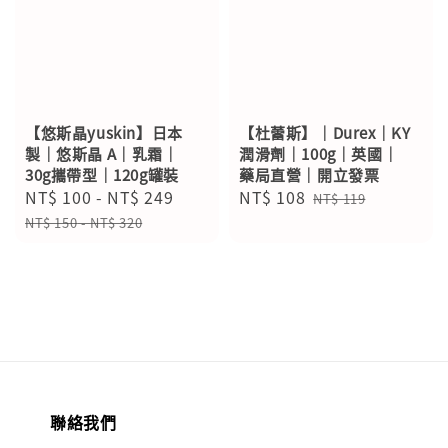
【悠斯晶yuskin】日本
【杜蕾斯】｜Durex｜KY
製｜悠斯晶 A｜乳霜｜
潤滑劑｜100g｜英國｜
30g攜帶型｜120g罐裝
藥局直營｜開立發票
Sale
NT$ 100
-
NT$ 249
Regular
Sale
NT$ 108
Regular
NT$ 119
price
price
price
price
NT$ 150
-
NT$ 320
聯絡我們