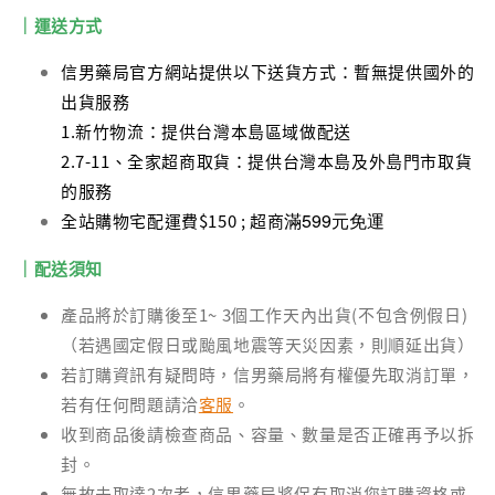
｜運送方式
信男藥局官方網站提供以下送貨方式：暫無提供國外的
出貨服務
1.新竹物流：提供台灣本島區域做配送
2.7-11、全家超商取貨：提供台灣本島及外島門市取貨
的服務
滿599元免運
全站購物宅配運費$150 ; 超商
｜配送須知
產品將於訂購後至1~ 3個工作天內出貨(不包含例假日)
（若遇國定假日或颱風地震等天災因素，則順延出貨）
若訂購資訊有疑問時，信男藥局將有權優先取消訂單，
若有任何問題請洽
客服
。
收到商品後請檢查商品、容量、數量是否正確再予以拆
封。
無故未取達2次者，信男藥局將保有取消您訂購資格或