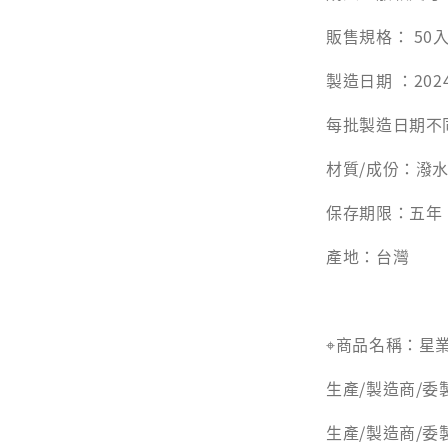
販售規格： 50入 
製造日期 ：202
每批製造日期不
材質/成份：潑水
保存期限：五年 ❘
產地：台灣
⌖商品名稱：星
生產/製造商/委
生產/製造商/委