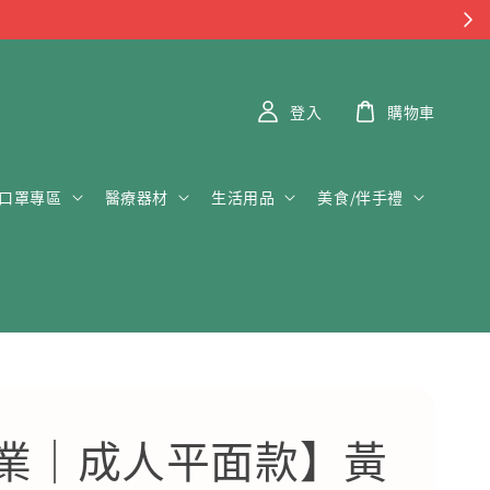
登入
購物車
口罩專區
醫療器材
生活用品
美食/伴手禮
業｜成人平面款】黃