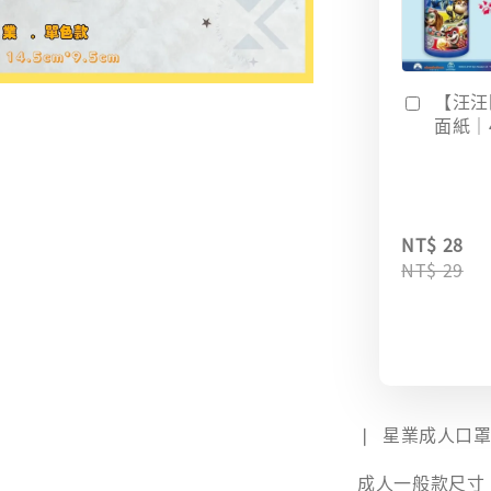
【汪汪
面紙｜
NT$ 28
NT$ 29
❘ 星業成人口
成人一般款尺寸：17.