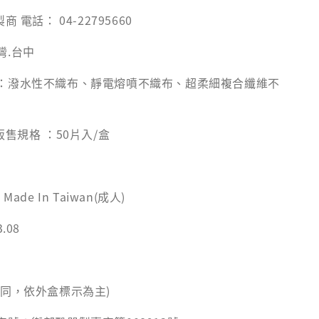
 電話： 04-22795660
灣.台中
：潑水性不織布、靜電熔噴不織布、超柔細複合纖維不
販售規格 ：50片入/盒
ade In Taiwan(成人)
.08
不同，依外盒標示為主)