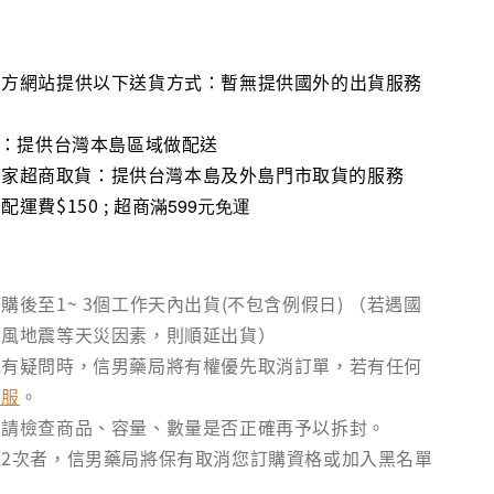
官方網站提供以下送貨方式：暫無提供國外的出貨服務
流：提供台灣本島區域做配送
1、全家超商取貨：提供台灣本島及外島門市取貨的服務
運費$150 ; 超商
滿599元免運
購後至1~ 3個工作天內出貨(不包含例假日) （若遇國
颱風地震等天災因素，則順延出貨）
訊有疑問時，信男藥局將有權優先取消訂單，若有任何
客服
。
後請檢查商品、容量、數量是否正確再予以拆封。
2次者，信男藥局將保有取消您訂購資格或加入黑名單