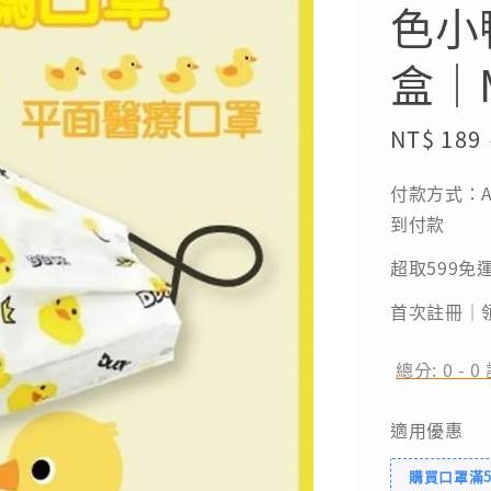
色小
盒｜
Sale
NT$ 189
price
付款方式：A
到付款
超取599免運
首次註冊｜領
總分:
0
-
0
適用優惠
購買口罩滿5