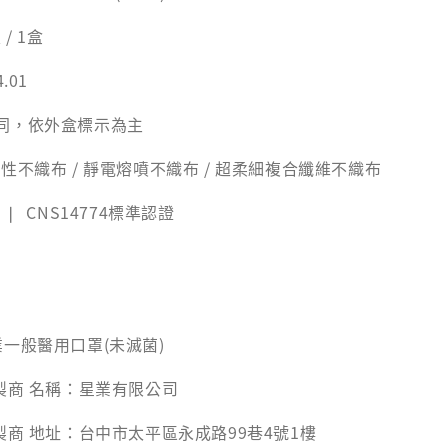
/ 1盒
4.01
同，依外盒標示為主
性不織布 / 靜電熔噴不織布 / 超柔細複合纖維不織布
 CNS14774標準認證
業一般醫用口罩(未滅菌)
製商 名稱：星業有限公司
製商 地址：台中市太平區永成路99巷4號1樓