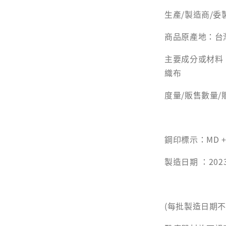
生產/製造商/委製商
商品原產地：台
主要成分或材料
織布
度量/販售數量/
鋼印標示：MD + M
製造日期 ：2023
(每批製造日期