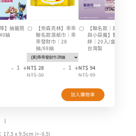
隊】抽籤筒
【奈森克林】乖乖
【聯名款｜庫洛米
40抽
聯名款濕紙巾｜乖
與小惡魔】醫療OK
乖發財巾｜28
絆｜20入/盒裝｜
抽/88抽
台灣製
-
+
-
+
-
+
NT$ 28
NT$ 94
NT
NT$ 30
NT$ 99
NT
加入購物車
罩 ❘
5 x 9.5cm (+-0.5)