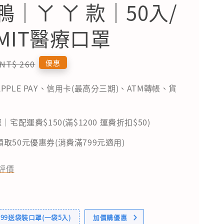
鴨｜ㄚ ㄚ 款｜50入/
MIT醫療口罩
Regular
優惠
NT$ 260
price
PPLE PAY、信用卡(最高分三期)、ATM轉帳、貨
｜宅配運費$150(滿$1200 運費折扣$50)
取50元優惠券(消費滿799元適用)
評價
99送袋裝口罩(一袋5入)
加價購優惠