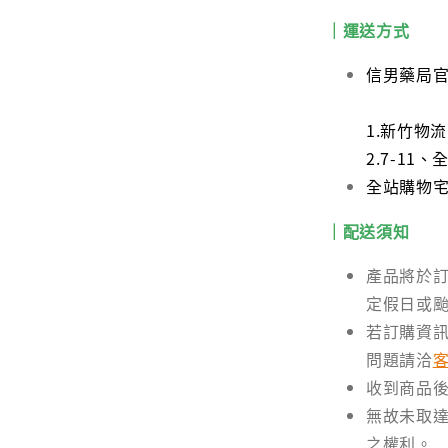
｜運送方式
信男藥局
1.新竹物
2.7-1
全站購物宅配
｜配送須知
產品將於訂
定假日或
若訂購資
問題請洽
收到商品
無故未取達
之權利。