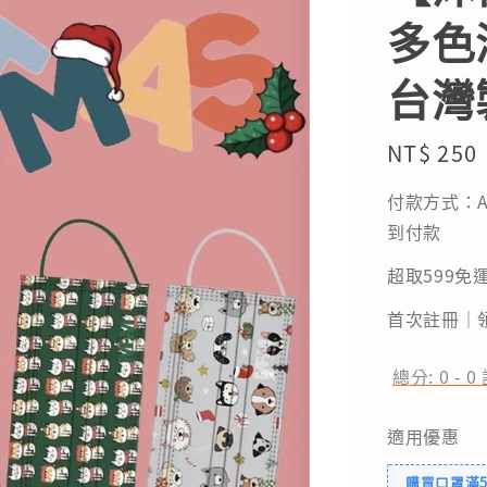
多色
台灣
Regular
NT$ 250
price
付款方式：A
到付款
超取599免運
首次註冊｜領
總分:
0
-
0
適用優惠
購買口罩滿5