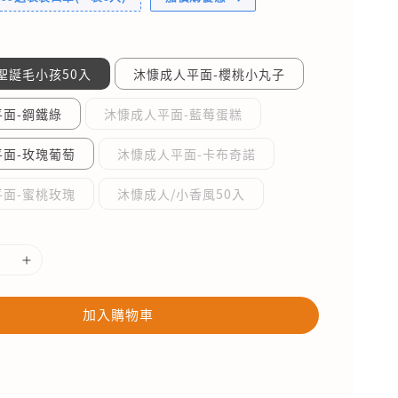
聖誕毛小孩50入
沐慷成人平面-櫻桃小丸子
面-鋼鐵綠
沐慷成人平面-藍莓蛋糕
平面-玫瑰葡萄
沐慷成人平面-卡布奇諾
平面-蜜桃玫瑰
沐慷成人/小香風50入
加入購物車