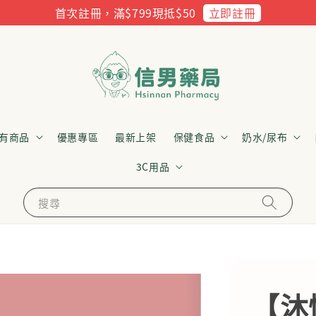
立即註冊
首次註冊，滿$799現抵$50
有商品
優惠專區
最新上架
保健食品
奶水/尿布
3C用品
搜尋
【沐