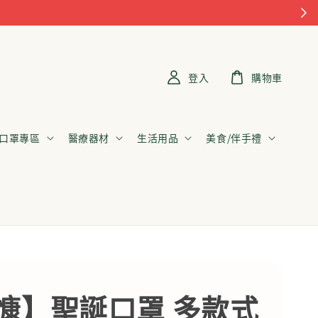
登入
購物車
口罩專區
醫療器材
生活用品
美食/伴手禮
慷】聖誕口罩 多款式