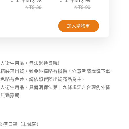
-
+
-
+
-
+
NT$ 28
NT$ 94
NT
NT$ 30
NT$ 99
NT
加入購物車
】
人衛生用品，無法退換貨哦!
箱裝箱出貨，難免碰撞略有損傷，介意者請謹慎下單~
色略有色差，請依照實際出貨商品為主~
個人衛生用品，具備消保法第十九條規定之合理例外情
後無猶豫期
醫療口罩（未滅菌）