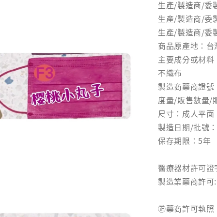
生產/製造商/
生產/製造商/委製
生產/製造商/委
商品原產地：台
主要成分或材料
不織布
製造商藥商證號：
度量/販售數量/
尺寸：成人平面：1
製造日期/批號：
保存期限：5年
醫療器材許可證字
製造業藥商許可:彰
㊣藥商許可執照：