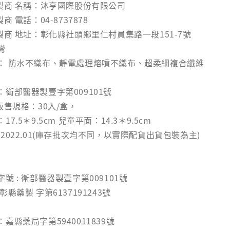
委製商 名稱：沐亨國際股份有限公司
商 電話：04-8737878
製商 地址：彰化縣社頭鄉里仁村員集路一段151-7號
灣
： 防水不織布、靜電處理熔噴不織布、超柔細複合纖維
衛部醫器製壹字第009101號
販售規格：30入/盒，
7.5＊9.5cm 兒童平面：14.3＊9.5cm
2022.01(庫存批次均不同，以實際配貨出貨包裝為主)
號 : 衛部醫器製壹字第009101號
縣藥製 字第6137191243號
嘉縣藥局字第5940011839號