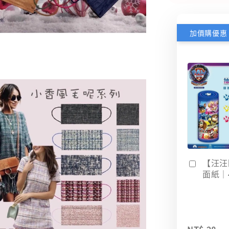
加價購優惠
【汪汪
面紙｜