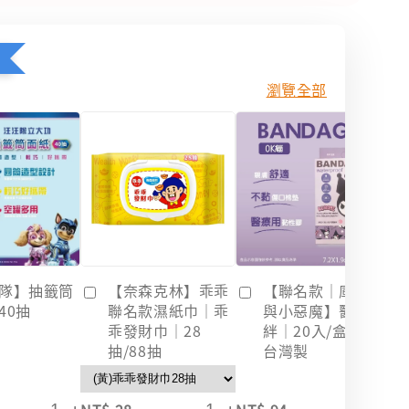
瀏覽全部
隊】抽籤筒
【奈森克林】乖乖
【聯名款｜庫洛米
40抽
聯名款濕紙巾｜乖
與小惡魔】醫療OK
乖發財巾｜28
絆｜20入/盒裝｜
抽/88抽
台灣製