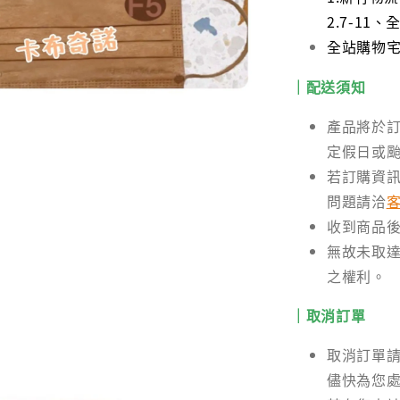
2.7-1
全站購物宅配
｜配送須知
產品將於訂
定假日或
若訂購資
問題請洽
收到商品
無故未取達
之權利。
｜取消訂單
取消訂單
儘快為您