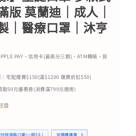
滿版 莫蘭迪｜成人｜
製｜醫療口罩｜沐亨
PPLE PAY、信用卡(最高分三期)、ATM轉帳、貨
｜宅配運費$150(滿$1200 運費折扣$50)
取50元優惠券(消費滿799元適用)
評價
99送袋裝口罩(一袋5入)
加價購優惠