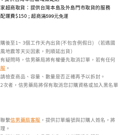
1、全家超商取貨：提供台灣本島及外島門市取貨的服務
運費$150 ; 超商
滿599元免運
購後至1~ 3個工作天內出貨(不包含例假日) （若遇國
颱風地震等天災因素，則順延出貨）
訊有疑問時，信男藥局將有權優先取消訂單，若有任何
客服
。
後請檢查商品、容量、數量是否正確再予以拆封。
2次者，信男藥局將保有取消您訂購資格或加入黑名單
請聯繫
信男藥局客服
，提供訂單編號與訂購人姓名，將
處理。