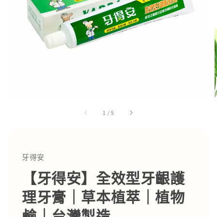
1
/
5
牙得安
【牙得安】全效型牙齦護
理牙膏｜草本植萃｜植物
鹼｜台灣製造