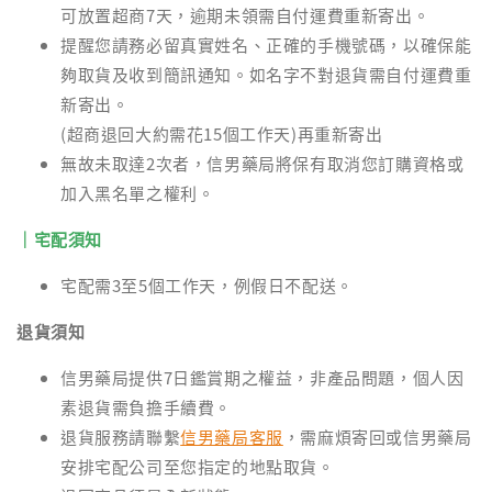
可放置超商7天，逾期未領需自付運費重新寄出。
提醒您請務必留真實姓名、正確的手機號碼，以確保能
夠取貨及收到簡訊通知。如名字不對退貨需自付運費重
新寄出。
(超商退回大約需花15個工作天)再重新寄出
無故未取達2次者，信男藥局將保有取消您訂購資格或
加入黑名單之權利。
｜宅配須知
宅配需3至5個工作天，例假日不配送。
退貨須知
信男藥局提供7日鑑賞期之權益，非產品問題，個人因
素退貨需負擔手續費。
退貨服務請聯繫
信男藥局客服
，需麻煩寄回或信男藥局
安排宅配公司至您指定的地點取貨。