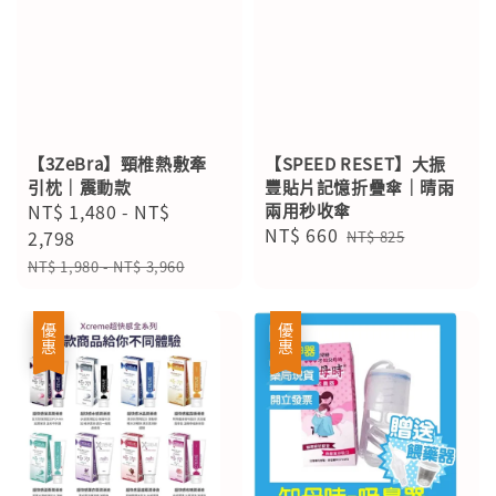
【3ZeBra】頸椎熱敷牽
【SPEED RESET】大振
引枕｜震動款
豐貼片記憶折疊傘｜晴雨
Sale
NT$ 1,480
-
NT$
兩用秒收傘
Sale
NT$ 660
Regular
price
2,798
NT$ 825
price
price
Regular
NT$ 1,980
-
NT$ 3,960
price
優惠
優惠