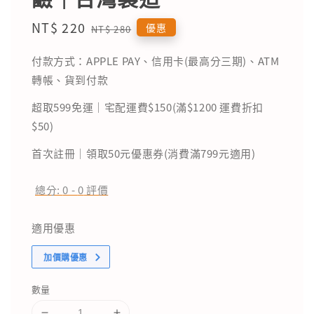
Sale
NT$ 220
Regular
優惠
NT$ 280
price
price
付款方式：APPLE PAY、信用卡(最高分三期)、ATM
轉帳、貨到付款
超取599免運｜宅配運費$150(滿$1200 運費折扣
$50)
首次註冊｜領取50元優惠券(消費滿799元適用)
總分:
0
-
0
評價
適用優惠
加價購優惠
數量