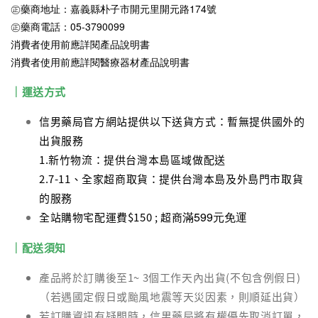
㊣藥商地址：嘉義縣朴子市開元里開元路174號
㊣藥商電話：05-3790099
消費者使用前應詳閱產品說明書
消費者使用前應詳閱醫療器材產品說明書
｜運送方式
信男藥局官方網站提供以下送貨方式：暫無提供國外的
出貨服務
1.新竹物流：提供台灣本島區域做配送
2.7-11、全家超商取貨：提供台灣本島及外島門市取貨
的服務
滿599元免運
全站購物宅配運費$150 ; 超商
｜配送須知
產品將於訂購後至1~ 3個工作天內出貨(不包含例假日)
（若遇國定假日或颱風地震等天災因素，則順延出貨）
若訂購資訊有疑問時，信男藥局將有權優先取消訂單，