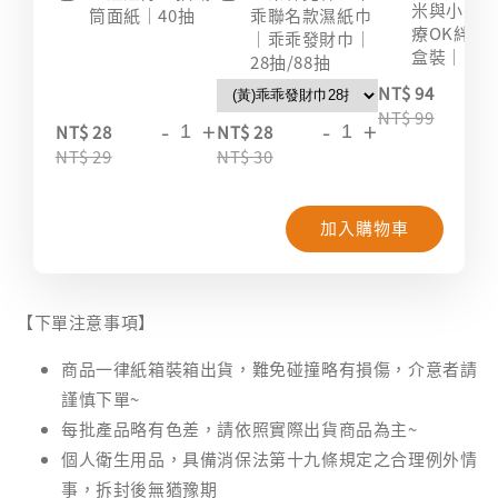
米與小惡
筒面紙｜40抽
乖聯名款濕紙巾
療OK絆｜2
｜乖乖發財巾｜
盒裝｜台
28抽/88抽
-
NT$ 94
NT$ 99
-
+
-
+
NT$ 28
NT$ 28
NT$ 29
NT$ 30
加入購物車
【下單注意事項】
商品一律紙箱裝箱出貨，難免碰撞略有損傷，介意者請
謹慎下單~
每批產品略有色差，請依照實際出貨商品為主~
個人衛生用品，具備消保法第十九條規定之合理例外情
事，拆封後無猶豫期