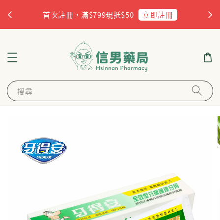
杏
立即註冊
首次註冊，滿$799現抵$50
搜尋