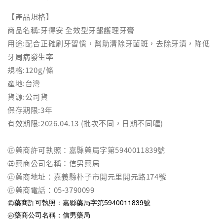
【產品規格】
商品名稱:牙得安 全效型牙齦護理牙膏
用途:配合正確刷牙習慣，幫助清除牙菌斑，去除牙漬，降低
牙周病發生率
規格:120g/條
產地:台灣
貨源:公司貨
保存期限:3年
有效期限:2026.04.13 (批次不同，日期不同喔)
㊣藥商許可執照：嘉縣藥局字第5940011839號
㊣藥商公司名稱：信男藥局
㊣藥商地址：嘉義縣朴子市開元里開元路174號
㊣藥商電話：05-3790099
㊣藥商許可執照：嘉縣藥局字第5940011839號
㊣藥商公司名稱：信男藥局