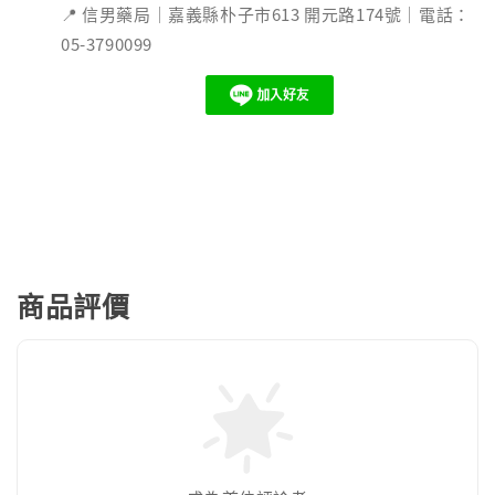
📍 信男藥局｜嘉義縣朴子市613 開元路174號｜電話：
05-3790099
商品評價