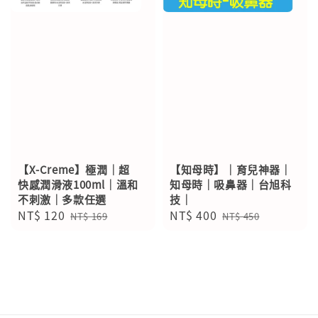
【X-Creme】極潤｜超
【知母時】｜育兒神器｜
快感潤滑液100ml｜溫和
知母時｜吸鼻器｜台旭科
不刺激｜多款任選
技｜
Sale
NT$ 120
Regular
Sale
NT$ 400
Regular
NT$ 169
NT$ 450
price
price
price
price