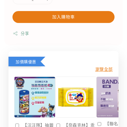
加入購物車
分享
加價購優惠
瀏覽全部
【聯名款
【汪汪隊】抽籤
【奈森克林】乖