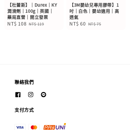
【杜蕾斯】｜Durex｜KY
【3M嬰幼兒專用膠帶】1
潤滑劑｜100g｜英國｜
吋｜白色｜嬰幼適用｜高
藥局直營｜開立發票
透氣
Sale
NT$ 108
Regular
Sale
NT$ 60
Regular
NT$ 119
NT$ 75
price
price
price
price
聯絡我們
支付方式