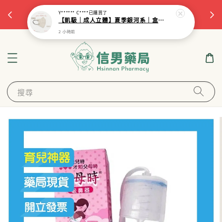
杏
立即註冊
首次註冊，滿$799現抵$50
Y****** C****
已購買了
【凱馺｜成人立體】夏季銀河系｜盒裝/20入｜醫療口罩｜獨立包裝｜
2 小時前
搜尋