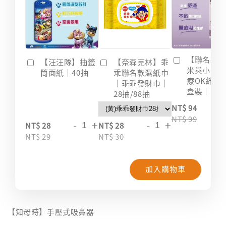
【聯名款
【汪汪隊】抽籤
【奈森克林】乖
米與小惡
筒面紙｜40抽
乖聯名款濕紙巾
療OK絆｜2
｜乖乖發財巾｜
盒裝｜台
28抽/88抽
-
NT$ 94
NT$ 99
-
+
-
+
NT$ 28
NT$ 28
NT$ 29
NT$ 30
加入購物車
【知母時】手壓式吸鼻器