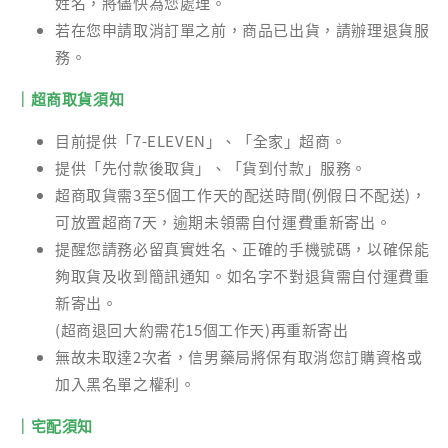
姓名，將儘快為您處理。
若在您申請取消訂單之前，商品已出貨，請辦理退貨服
務。
｜超商取貨須知
目前提供「7-ELEVEN」、「全家」超商。
提供「先付款後取貨」、「貨到付款」服務。
超商取貨需3至5個工作天的配送時間(例假日不配送)，
可放置超商7天，逾期未領需自付運費重新寄出。
提醒您請務必留真實姓名、正確的手機號碼，以確保能
夠取貨及收到簡訊通知。如名字不對退貨需自付運費重
新寄出。
(超商退回大約需花15個工作天)再重新寄出
無故未取達2次者，信男藥局將保有取消您訂購資格或
加入黑名單之權利。
｜宅配須知