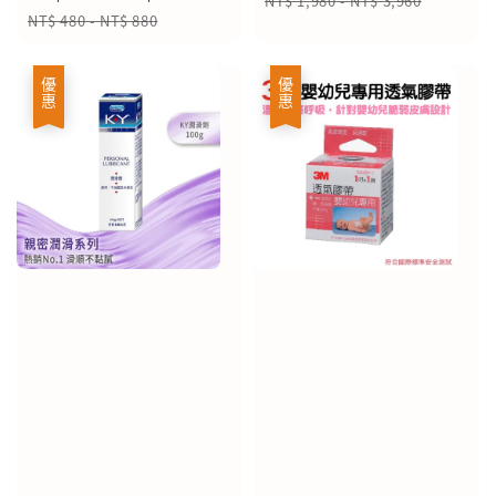
NT$ 1,980
-
NT$ 3,960
price
price
NT$ 480
-
NT$ 880
price
優惠
優惠