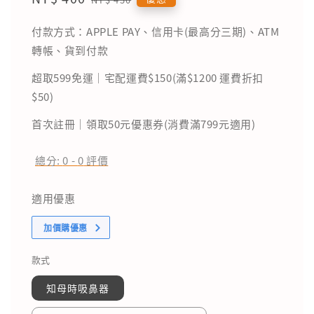
price
price
付款方式：APPLE PAY、信用卡(最高分三期)、ATM
轉帳、貨到付款
超取599免運｜宅配運費$150(滿$1200 運費折扣
$50)
首次註冊｜領取50元優惠券(消費滿799元適用)
總分:
0
-
0
評價
適用優惠
加價購優惠
款式
知母時吸鼻器