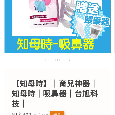
1
/
3
【知母時】｜育兒神器｜
知母時｜吸鼻器｜台旭科
技｜
Sale
NT$ 400
Regular
優惠
NT$ 450