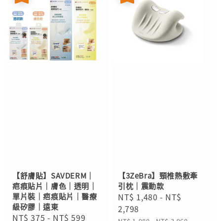
【舒膚貼】SAVDERM｜
【3ZeBra】頸椎熱敷牽
疤痕貼片｜膚色｜透明｜
引枕｜震動款
單片裝｜疤痕貼片｜醫療
Sale
NT$ 1,480
-
NT$
級矽膠｜遠東
price
2,798
Sale
NT$ 375
-
NT$ 599
Regular
Regular