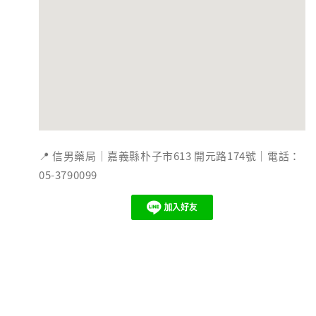
📍 信男藥局｜嘉義縣朴子市613 開元路174號｜電話：
05-3790099