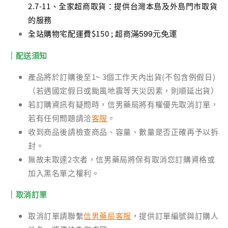
2.7-11、全家超商取貨：提供台灣本島及外島門市取貨
的服務
滿599元免運
全站購物宅配運費$150 ; 超商
｜配送須知
產品將於訂購後至1~ 3個工作天內出貨(不包含例假日)
（若遇國定假日或颱風地震等天災因素，則順延出貨）
若訂購資訊有疑問時，信男藥局將有權優先取消訂單，
若有任何問題請洽
客服
。
收到商品後請檢查商品、容量、數量是否正確再予以拆
封。
無故未取達2次者，信男藥局將保有取消您訂購資格或
加入黑名單之權利。
｜取消訂單
取消訂單請聯繫
信男藥局客服
，提供訂單編號與訂購人