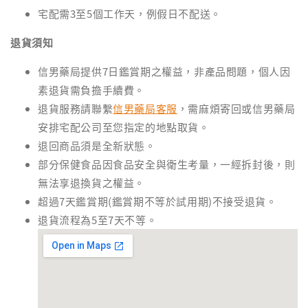
宅配需3至5個工作天，例假日不配送。
退貨須知
信男藥局提供7日鑑賞期之權益，非產品問題，個人因
素退貨需負擔手續費。
退貨服務請聯繫
信男藥局客服
，需麻煩寄回或信男藥局
安排宅配公司至您指定的地點取貨。
退回商品須是全新狀態。
部分保健食品因食品安全與衛生考量，一經拆封後，則
無法享退換貨之權益。
超過7天鑑賞期(鑑賞期不等於試用期)不接受退貨。
退貨流程為5至7天不等。