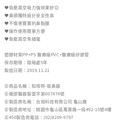
♥負壓真空吸力強效果好😊
♥鼻頭獨特設計安全性高
♥不傷害寶寶的鼻黏膜
♥操作使用簡單方便
♥負壓真空免插電
塑膠材質PP+PS 醫療級PVC+醫療級矽膠管
保存期限：陰暗處5年
製造日期：2019.11.21
㊣商品名稱：知母時-吸鼻器
㊣衛部醫器製壹字弟007474號
㊣製造商名稱：台旭科技有限公司 龜山廠
㊣製造商地址：桃園市龜山區萬壽路一段492-15號4樓
㊣450製造商電話：(02)8209-9797