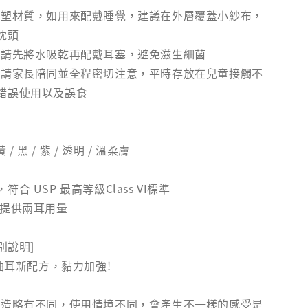
可塑材質，如用來配戴睡覺，建議在外層覆蓋小紗布，
枕頭
，請先將水吸乾再配戴耳塞，避免滋生細菌
，請家長陪同並全程密切注意，平時存放在兒童接觸不
錯誤使用以及誤食
 / 黑 / 紫 / 透明 / 溫柔膚
合 USP 最高等級Class VI標準
副提供兩耳用量
別說明]
，油耳新配方，黏力加強!
構造略有不同，使用情境不同，會產生不一樣的感受是