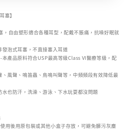
適耳塞】
塞，自由塑形適合各種耳型，配戴不脹痛，抗噪好眠就
-非發泡式耳塞，不直接塞入耳道
-本產品原料符合USP最高等級Class VI醫療等級，配
人聲、風聲、鳴笛蟲、鳥鳴叫聲等，中頻頻段有效降低最
塞防水也防汗，洗澡、游泳、下水玩耍都沒問題
】
換
，使用後用原包裝或其他小盒子存放，可避免髒污灰塵