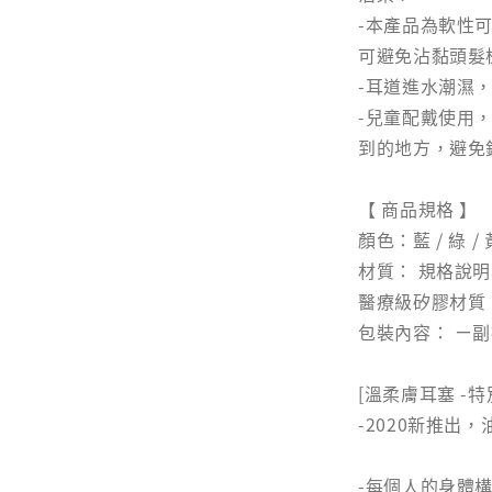
-本產品為軟性
可避免沾黏頭髮
-耳道進水潮濕
-兒童配戴使用
到的地方，避免
【 商品規格 】
顏色：藍 / 綠 / 黃
材質： 規格說明
醫療級矽膠材質，符
包裝內容： ㄧ
[溫柔膚耳塞 -特
-2020新推出
-每個人的身體