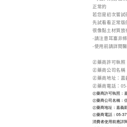
正常的
若您是初次嘗試
先試看看正常版
很像黏土材質放
-請注意耳塞非
-使用前請詳閱
㊣藥商許可執照：
㊣藥商公司名稱
㊣藥商地址：嘉
㊣藥商電話：05-3
㊣藥商許可執照：嘉縣
㊣藥商公司名稱：
㊣藥商地址：嘉義縣
㊣藥商電話：05-379
消費者使用前應詳