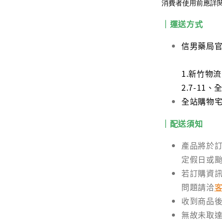
消費者使用前應詳
｜運送方式
信男藥局
1.新竹物
2.7-1
全站購物宅配
｜配送須知
產品將於訂
定假日或
若訂購資
問題請洽
收到商品
無故未取達