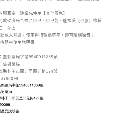
矽膠耳塞，建議先使用【其他顏色】
的軟硬度是否適合自己，自己能不能接受【矽膠】這種
在耳朵上
條狀放入耳道，使用拇指輕壓填平，即可阻絕噪音；
醫療器材使用說明書
嘉縣藥局字第5940011839號
：信男藥局
義縣朴子市開元里開元路174號
790099
藥局字第5940011839號
信男藥局
朴子市開元里開元路174號
0099
閱產品說明書