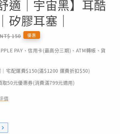
舒適｜宇宙黑】耳酷
｜矽膠耳塞｜
Regular
優惠
NT$ 150
price
PPLE PAY、信用卡(最高分三期)、ATM轉帳、貨
｜宅配運費$150(滿$1200 運費折扣$50)
取50元優惠券(消費滿799元適用)
評價