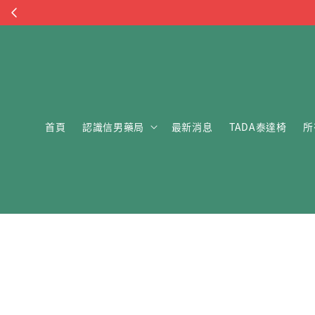
首頁
認識信男藥局
最新消息
TADA泰達椅
所