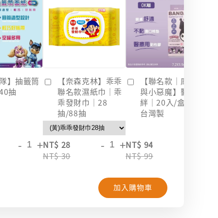
隊】抽籤筒
【奈森克林】乖乖
【聯名款｜庫洛米
40抽
聯名款濕紙巾｜乖
與小惡魔】醫療OK
乖發財巾｜28
絆｜20入/盒裝｜
抽/88抽
台灣製
-
+
-
+
-
+
NT$ 28
NT$ 94
NT
NT$ 30
NT$ 99
NT
加入購物車