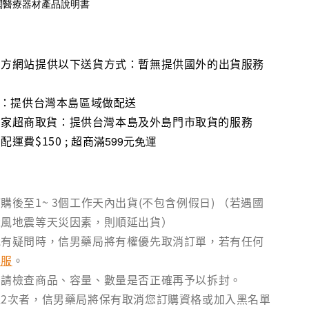
閱醫療器材產品說明書
官方網站提供以下送貨方式：暫無提供國外的出貨服務
流：提供台灣本島區域做配送
1、全家超商取貨：提供台灣本島及外島門市取貨的服務
運費$150 ; 超商
滿599元免運
購後至1~ 3個工作天內出貨(不包含例假日) （若遇國
颱風地震等天災因素，則順延出貨）
訊有疑問時，信男藥局將有權優先取消訂單，若有任何
客服
。
後請檢查商品、容量、數量是否正確再予以拆封。
2次者，信男藥局將保有取消您訂購資格或加入黑名單