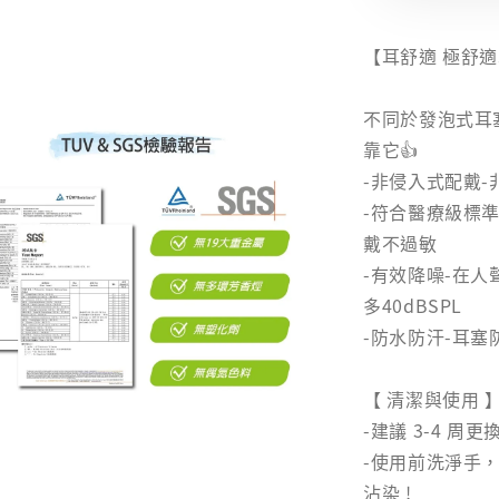
【耳舒適 極舒
不同於發泡式耳
靠它👍
-非侵入式配戴
-符合醫療級標準
戴不過敏
-有效降噪-在
多40dBSPL
-防水防汗-耳
【 清潔與使用 
-建議 3-4 周更
-使用前洗淨手
沾染 !