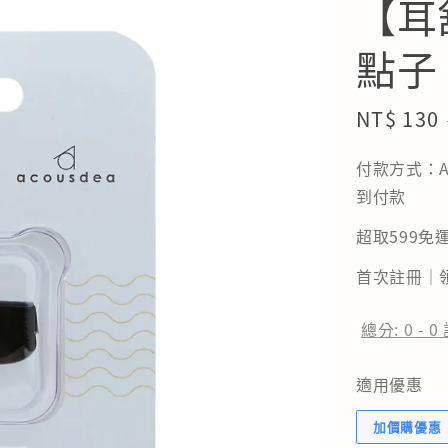
【耳
點子
Sale
NT$ 130
price
付款方式：A
到付款
超取599免運
首次註冊｜領
總分:
0
-
0
適用優惠
加價購優惠