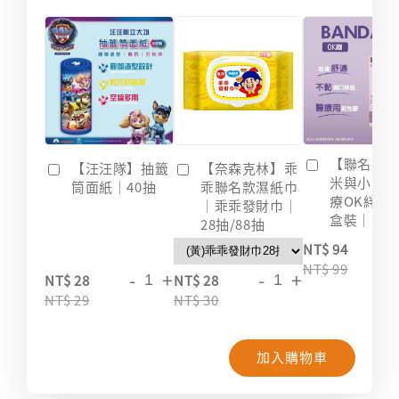
【聯名款
【汪汪隊】抽籤
【奈森克林】乖
米與小惡
筒面紙｜40抽
乖聯名款濕紙巾
療OK絆｜2
｜乖乖發財巾｜
盒裝｜台
28抽/88抽
-
NT$ 94
NT$ 99
-
+
-
+
NT$ 28
NT$ 28
NT$ 29
NT$ 30
加入購物車