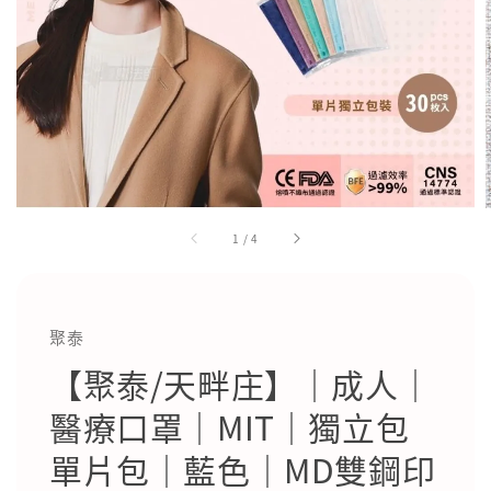
1
/
4
聚泰
【聚泰/天畔庄】｜成人｜
醫療口罩｜MIT｜獨立包
單片包｜藍色｜MD雙鋼印