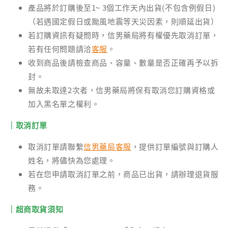
產品將於訂購後至1~ 3個工作天內出貨(不包含例假日)
（若遇國定假日或颱風地震等天災因素，則順延出貨）
若訂購資訊有疑問時，信男藥局將有權優先取消訂單，
若有任何問題請洽
客服
。
收到商品後請檢查商品、容量、數量是否正確再予以拆
封。
無故未取達2次者，信男藥局將保有取消您訂購資格或
加入黑名單之權利。
｜取消訂單
取消訂單請聯繫
信男藥局客服
，提供訂單編號與訂購人
姓名，將儘快為您處理。
若在您申請取消訂單之前，商品已出貨，請辦理退貨服
務。
｜超商取貨須知