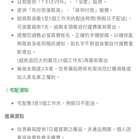
目前提供「7-ELEVEN」、「全家」超商。
提供「先付款後取貨」、「貨到付款」服務。
超商取貨需3至5個工作天的配送時間(例假日不配送)，
可放置超商7天，逾期未領需自付運費重新寄出。
提醒您請務必留真實姓名、正確的手機號碼，以確保能
夠取貨及收到簡訊通知。如名字不對退貨需自付運費重
新寄出。
(超商退回大約需花15個工作天)再重新寄出
無故未取達2次者，信男藥局將保有取消您訂購資格或
加入黑名單之權利。
｜宅配須知
宅配需3至5個工作天，例假日不配送。
退貨須知
信男藥局提供7日鑑賞期之權益，非產品問題，個人因
素退貨需負擔手續費。