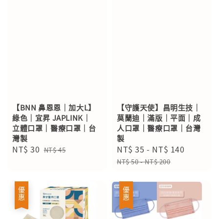
【BNN 鼻恩恩｜加大L】
【守護天使】昌明生技｜
綠色｜宜昇 JAPLINK｜
莫蘭迪｜滿版｜平面｜成
立體口罩｜醫療口罩｜台
人口罩｜醫療口罩｜台灣
灣製
製
Sale
NT$ 30
Regular
Sale
NT$ 35
-
NT$ 140
Regular
NT$ 45
price
price
price
price
NT$ 50
-
NT$ 200
優惠
優惠