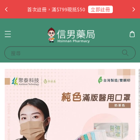
杏
立即註冊
首次註冊，滿$799現抵$50
搜尋