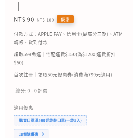
｜
Sale
NT$ 90
Regular
優惠
NT$ 180
price
price
付款方式：APPLE PAY、信用卡(最高分三期)、ATM
轉帳、貨到付款
超取599免運｜宅配運費$150(滿$1200 運費折扣
$50)
首次註冊｜領取50元優惠券(消費滿799元適用)
總分:
0
-
0
評價
適用優惠
購買口罩滿599送袋裝口罩(一袋5入)
加價購優惠