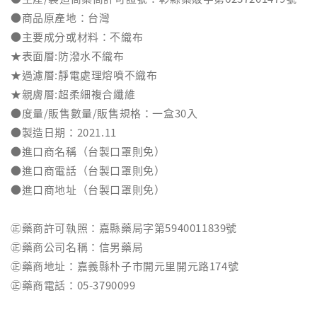
●商品原產地：台灣
●主要成分或材料：不織布
★表面層:防潑水不織布
★過濾層:靜電處理熔噴不織布
★親膚層:超柔細複合纖維
●度量/販售數量/販售規格：一盒30入
●製造日期：2021.11
●進口商名稱（台製口罩則免）
●進口商電話（台製口罩則免）
●進口商地址（台製口罩則免）
㊣藥商許可執照：嘉縣藥局字第5940011839號
㊣藥商公司名稱：信男藥局
㊣藥商地址：嘉義縣朴子市開元里開元路174號
㊣藥商電話：05-3790099