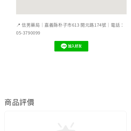
📍 信男藥局｜嘉義縣朴子市613 開元路174號｜電話：
05-3790099
商品評價