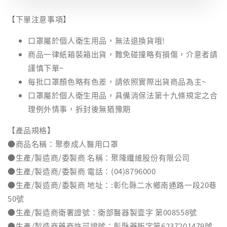
【下單注意事項】
口罩屬於個人衛生用品，無法退換貨哦!
商品一律紙箱裝箱出貨，難免碰撞略有損傷，介意者請
謹慎下單~
每批口罩顏色略有色差，請依照實際出貨商品為主~
口罩屬於個人衛生用品，具備消保法第十九條規定之合
理例外情事，拆封後無猶豫期
【產品規格】
●商品名稱：聚泰成人醫用口罩
●生產/製造商/委製商 名稱：聚隆纖維股份有限公司
●生產/製造商/委製商 電話：(04)8796000
●生產/製造商/委製商 地址：:彰化縣二水鄉南通路一段20巷
50號
●生產/製造商衛署證號：衛部醫器製壹字 第008558號
●生產/製造商藥商許可證號：彰縣藥販字第6237201479號