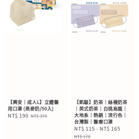
【興安｜成人L】立體醫
【凱馺】奶茶｜絲襪奶茶
用口罩 (燕麥奶/50入)
｜英式奶茶｜白桃烏龍｜
Sale
NT$ 190
Regular
大地系｜熱銷｜流行色｜
NT$ 370
台灣製｜醫療口罩
price
price
Sale
NT$ 115
-
NT$ 165
Regul
price
price
NT$ 170