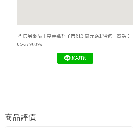
📍 信男藥局｜嘉義縣朴子市613 開元路174號｜電話：
05-3790099
商品評價