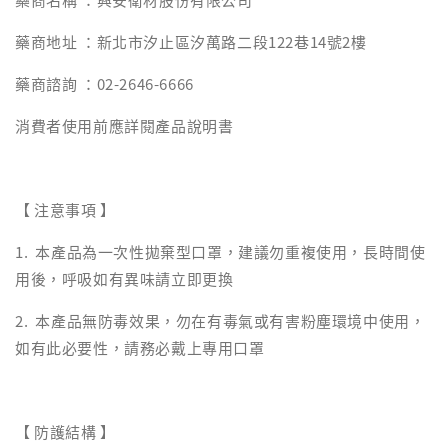
藥商地址 ：新北市汐止區汐萬路二段122巷14號2樓
藥商諮詢 ：02-2646-6666
消費者使用前應詳閱產品說明書
【 注意事項 】
1. 本產品為一次性拋棄型口罩，建議勿重複使用，長時間使
用後，呼吸如有異味請立即更換
2. 本產品無防毒效果，勿在有毒氣或有害粉塵環境中使用，
如有此必要性，請務必戴上專用口罩
【 防護結構 】