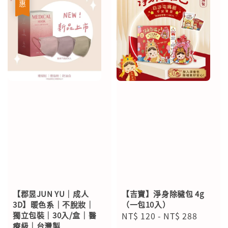
【郡昱JUN YU｜成人
【吉寶】淨身除穢包 4g
3D】暖色系｜不脫妝｜
（一包10入）
獨立包裝｜30入/盒｜醫
Regular
NT$ 120
-
NT$ 288
療級｜台灣製
price