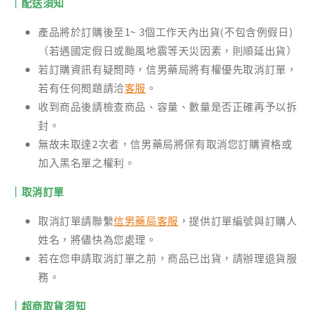
｜配送須知
產品將於訂購後至1~ 3個工作天內出貨(不包含例假日)
（若遇國定假日或颱風地震等天災因素，則順延出貨）
若訂購資訊有疑問時，信男藥局將有權優先取消訂單，
若有任何問題請洽
客服
。
收到商品後請檢查商品、容量、數量是否正確再予以拆
封。
無故未取達2次者，信男藥局將保有取消您訂購資格或
加入黑名單之權利。
｜取消訂單
取消訂單請聯繫
信男藥局客服
，提供訂單編號與訂購人
姓名，將儘快為您處理。
若在您申請取消訂單之前，商品已出貨，請辦理退貨服
務。
｜超商取貨須知