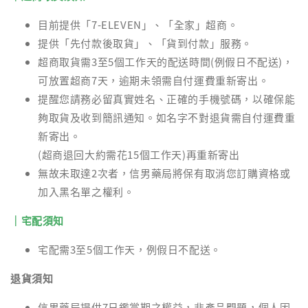
目前提供「7-ELEVEN」、「全家」超商。
提供「先付款後取貨」、「貨到付款」服務。
超商取貨需3至5個工作天的配送時間(例假日不配送)，
可放置超商7天，逾期未領需自付運費重新寄出。
提醒您請務必留真實姓名、正確的手機號碼，以確保能
夠取貨及收到簡訊通知。如名字不對退貨需自付運費重
新寄出。
(超商退回大約需花15個工作天)再重新寄出
無故未取達2次者，信男藥局將保有取消您訂購資格或
加入黑名單之權利。
｜宅配須知
宅配需3至5個工作天，例假日不配送。
退貨須知
信男藥局提供7日鑑賞期之權益，非產品問題，個人因