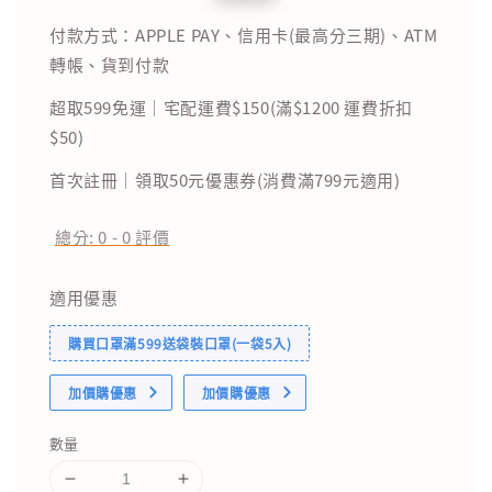
price
price
付款方式：APPLE PAY、信用卡(最高分三期)、ATM
轉帳、貨到付款
超取599免運｜宅配運費$150(滿$1200 運費折扣
$50)
首次註冊｜領取50元優惠券(消費滿799元適用)
總分:
0
-
0
評價
適用優惠
購買口罩滿599送袋裝口罩(一袋5入)
加價購優惠
加價購優惠
數量