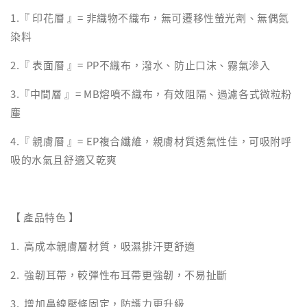
1.『 印花層 』= 非織物不織布，無可遷移性螢光劑、無偶氮
染料
2.『 表面層 』= PP不織布，潑水、防止口沫、霧氣滲入
3.『中間層 』= MB熔噴不織布，有效阻隔、過濾各式微粒粉
塵
4.『 親膚層 』= EP複合纖維，親膚材質透氣性佳，可吸附呼
吸的水氣且舒適又乾爽
【 產品特色 】
1. 高成本親膚層材質，吸濕排汗更舒適
2. 強韌耳帶，較彈性布耳帶更強韌，不易扯斷
3. 增加鼻線壓條固定，防護力更升級