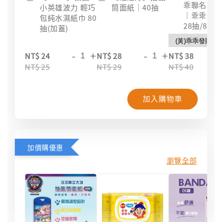
乖聯名款
小英雄波力 輕巧
筒面紙｜40抽
｜乖乖發
包純水濕紙巾 80
28抽/88抽
抽(加蓋)
-
+
-
+
-
NT$ 24
NT$ 28
NT$ 38
NT$ 25
NT$ 29
NT$ 40
加入購物車
加價購優惠
瀏覽全部