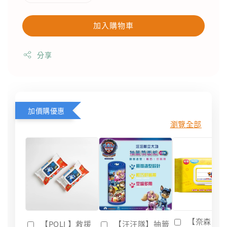
加入購物車
分享
加價購優惠
瀏覽全部
【奈森克
【POLI 】救援
【汪汪隊】抽籤