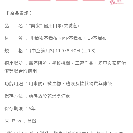
【 產品資訊 】
品 名 ："興安" 醫用口罩(未滅菌)
材 質 ： 非織物不織布、MP不織布、EP不織布
規 格 ： (中童適用S) 11.7x8.4CM (±0.3)
適用場所 ：醫療院所、學校機關、工廠作業、騎車與家庭清
潔等場合均適用
功能用途 ：用來防止微生物、體液及粒狀物質與傳染
保存方法 ：請存放於乾燥陰涼處
保存期限 ：5年
原 產 地 ：台灣