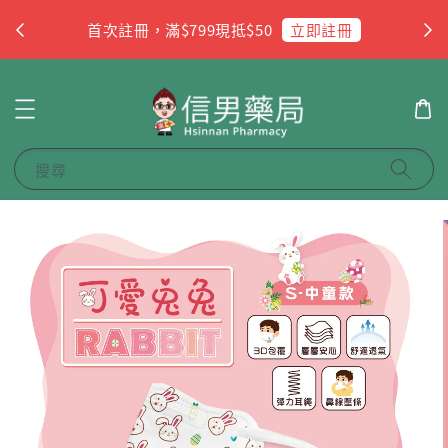
杏
立即註冊
首次註冊，滿$799現抵$50
搜尋