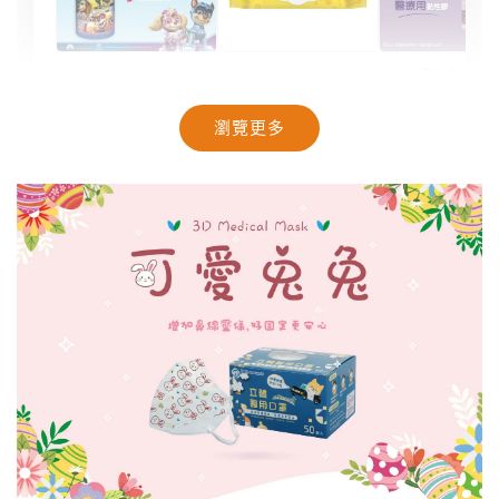
【聯名款
【汪汪隊】抽籤
【奈森克林】乖
米與小惡
筒面紙｜40抽
乖聯名款濕紙巾
療OK絆｜2
瀏覽更多
｜乖乖發財巾｜
盒裝｜台
28抽/88抽
-
NT$ 94
NT$ 99
-
+
-
+
NT$ 28
NT$ 28
NT$ 29
NT$ 30
加入購物車