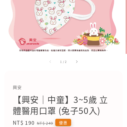
1
/
2
興安
【興安｜中童】3~5歲 立
體醫用口罩 (兔子50入)
Sale
NT$ 190
Regular
優惠
NT$ 249