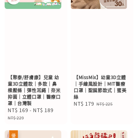
【聚泰/舒膚康】兒童 幼
【MissMix】幼童3D立體
童3D立體款｜多款｜鼻
｜手繪風設計｜MIT醫療
樑壓條｜彈性耳繩｜奈米
口罩｜聖誕節款式｜蜜美
抑菌｜立體口罩｜醫療口
絲
罩｜台灣製
Sale
NT$ 179
Regular
NT$ 225
Sale
NT$ 169
-
NT$ 189
Regular
price
price
price
price
NT$ 229
優惠