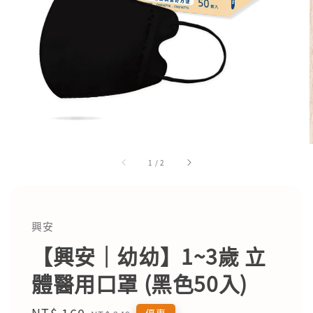
1
/
2
興安
【興安｜幼幼】1~3歲 立
體醫用口罩 (黑色50入)
Sale
NT$ 160
Regular
優惠