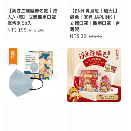
【興安三麗鷗聯名款｜成
【BNN 鼻恩恩｜加大L】
人/小顏】 立體醫用口罩
綠色｜宜昇 JAPLINK｜
庫洛米 50入
立體口罩｜醫療口罩｜台
Sale
NT$ 199
Regular
灣製
NT$ 249
Sale
NT$ 30
Regular
price
price
NT$ 45
price
price
優惠