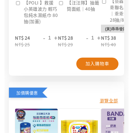
【奈森克
【POLI 】救援
【汪汪隊】抽籤
乖聯名款
小英雄波力 輕巧
筒面紙｜40抽
｜乖乖發
包純水濕紙巾 80
28抽/88抽
抽(加蓋)
-
+
-
+
-
NT$ 24
NT$ 28
NT$ 38
NT$ 25
NT$ 29
NT$ 40
加入購物車
加價購優惠
瀏覽全部