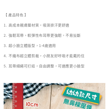
【 產品特色 】
1. 高成本親膚層材質，吸濕排汗更舒適
2. 強韌耳帶，較彈性布耳帶更強韌，不易扯斷
3. 超小臉立體版型，1-4歲適用
4. 不織布超立體剪裁，小朋友好呼吸才能戴的住
5. 耳帶細繩可打結，自由調整，可適應更小臉型