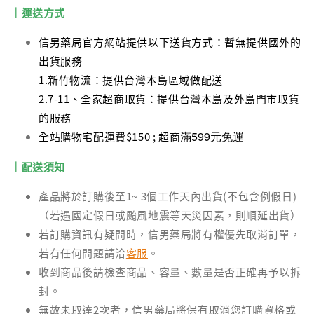
｜運送方式
信男藥局官方網站提供以下送貨方式：暫無提供國外的
出貨服務
1.新竹物流：提供台灣本島區域做配送
2.7-11、全家超商取貨：提供台灣本島及外島門市取貨
的服務
滿599元免運
全站購物宅配運費$150 ; 超商
｜配送須知
產品將於訂購後至1~ 3個工作天內出貨(不包含例假日)
（若遇國定假日或颱風地震等天災因素，則順延出貨）
若訂購資訊有疑問時，信男藥局將有權優先取消訂單，
若有任何問題請洽
客服
。
收到商品後請檢查商品、容量、數量是否正確再予以拆
封。
無故未取達2次者，信男藥局將保有取消您訂購資格或