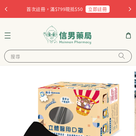
杏
立即註冊
首次註冊，滿$799現抵$50
搜尋