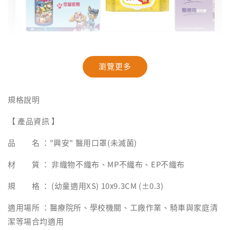
【聯名款
【汪汪隊】抽籤
【奈森克林】乖
米與小惡
筒面紙｜40抽
乖聯名款濕紙巾
療OK絆｜2
瀏覽更多
｜乖乖發財巾｜
盒裝｜台
28抽/88抽
-
NT$ 94
規格說明
NT$ 99
-
+
-
+
NT$ 28
NT$ 28
【 產品資訊 】
NT$ 29
NT$ 30
品 名 ："興安" 醫用口罩(未滅菌)
加入購物車
材 質 ： 非織物不織布、MP不織布、EP不織布
規 格 ： (幼童適用XS) 10x9.3CM (±0.3)
適用場所 ：醫療院所、學校機關、工廠作業、騎車與家庭清
潔等場合均適用