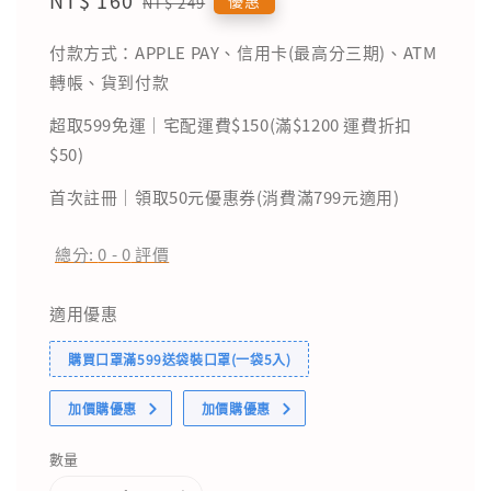
NT$ 249
price
price
付款方式：APPLE PAY、信用卡(最高分三期)、ATM
轉帳、貨到付款
超取599免運｜宅配運費$150(滿$1200 運費折扣
$50)
首次註冊｜領取50元優惠券(消費滿799元適用)
總分:
0
-
0
評價
適用優惠
購買口罩滿599送袋裝口罩(一袋5入)
加價購優惠
加價購優惠
數量