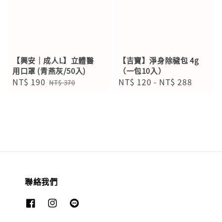
【興安｜成人L】立體醫
【吉寶】淨身除穢包 4g
用口罩 (青燕灰/50入)
（一包10入）
Sale
NT$ 190
Regular
Regular
NT$ 120
-
NT$ 288
NT$ 370
price
price
price
聯絡我們