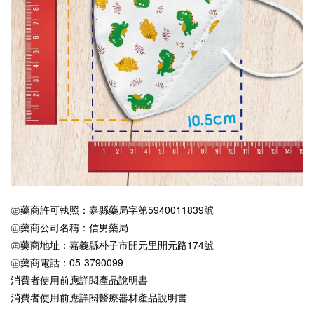
㊣藥商許可執照：嘉縣藥局字第5940011839號
㊣藥商公司名稱：信男藥局
㊣藥商地址：嘉義縣朴子市開元里開元路174號
㊣藥商電話：05-3790099
消費者使用前應詳閱產品說明書
消費者使用前應詳閱醫療器材產品說明書