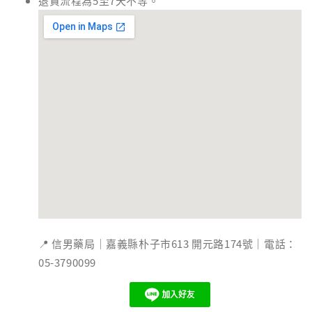
退貨流程為5至7天不等。
📍 信男藥局｜嘉義縣朴子市613 開元路174號｜電話：
05-3790099