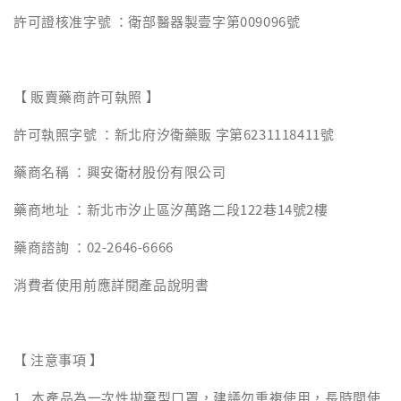
許可證核准字號 ：衛部醫器製壹字第009096號
【 販賣藥商許可執照 】
許可執照字號 ：新北府汐衛藥販 字第6231118411號
藥商名稱 ：興安衛材股份有限公司
藥商地址 ：新北市汐止區汐萬路二段122巷14號2樓
藥商諮詢 ：02-2646-6666
消費者使用前應詳閱產品說明書
【 注意事項 】
1. 本產品為一次性拋棄型口罩，建議勿重複使用，長時間使