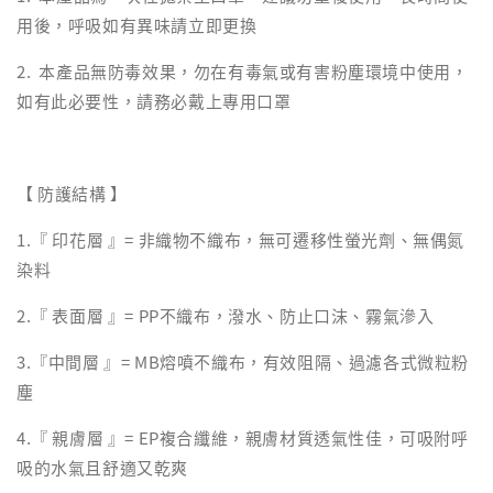
用後，呼吸如有異味請立即更換
2. 本產品無防毒效果，勿在有毒氣或有害粉塵環境中使用，
如有此必要性，請務必戴上專用口罩
【 防護結構 】
1.『 印花層 』= 非織物不織布，無可遷移性螢光劑、無偶氮
染料
2.『 表面層 』= PP不織布，潑水、防止口沫、霧氣滲入
3.『中間層 』= MB熔噴不織布，有效阻隔、過濾各式微粒粉
塵
4.『 親膚層 』= EP複合纖維，親膚材質透氣性佳，可吸附呼
吸的水氣且舒適又乾爽