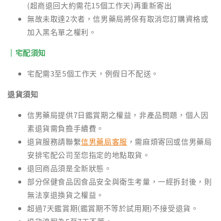
(超商退回大約需花15個工作天)再重新寄出
無故未取達2次者，信男藥局將保有取消您訂購資格或
加入黑名單之權利。
｜宅配須知
宅配需3至5個工作天，例假日不配送。
退貨須知
信男藥局提供7日鑑賞期之權益，非產品問題，個人因
素退貨需負擔手續費。
退貨服務請聯繫
信男藥局客服
，需麻煩寄回或信男藥局
安排宅配公司至您指定的地點取貨。
退回商品須是全新狀態。
部分保健食品因食品安全與衛生考量，一經拆封後，則
無法享退換貨之權益。
超過7天鑑賞期(鑑賞期不等於試用期)不接受退貨。