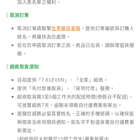
加入黑名單之權利。
｜取消訂單
取消訂單請聯繫
信男藥局客服
，提供訂單編號與訂購人
姓名，將儘快為您處理。
若在您申請取消訂單之前，商品已出貨，請辦理退貨服
務。
｜超商取貨須知
目前提供「7-ELEVEN」、「全家」超商。
提供「先付款後取貨」、「貨到付款」服務。
超商取貨需3至5個工作天的配送時間(例假日不配送)，
可放置超商7天，逾期未領需自付運費重新寄出。
提醒您請務必留真實姓名、正確的手機號碼，以確保能
夠取貨及收到簡訊通知。如名字不對退貨需自付運費重
新寄出。
(超商退回大約需花15個工作天)再重新寄出