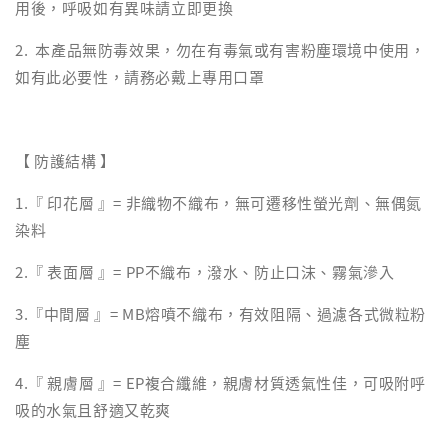
用後，呼吸如有異味請立即更換
2. 本產品無防毒效果，勿在有毒氣或有害粉塵環境中使用，
如有此必要性，請務必戴上專用口罩
【 防護結構 】
1.『 印花層 』= 非織物不織布，無可遷移性螢光劑、無偶氮
染料
2.『 表面層 』= PP不織布，潑水、防止口沫、霧氣滲入
3.『中間層 』= MB熔噴不織布，有效阻隔、過濾各式微粒粉
塵
4.『 親膚層 』= EP複合纖維，親膚材質透氣性佳，可吸附呼
吸的水氣且舒適又乾爽