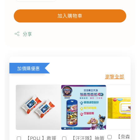
加入購物車
分享
加價購優惠
瀏覽全部
【奈森克
【POLI 】救援
【汪汪隊】抽籤