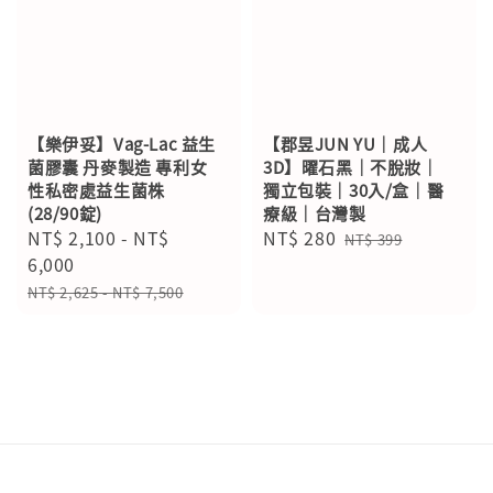
【樂伊妥】Vag-Lac 益生
【郡昱JUN YU｜成人
菌膠囊 丹麥製造 專利女
3D】曜石黑｜不脫妝｜
性私密處益生菌株
獨立包裝｜30入/盒｜醫
(28/90錠)
療級｜台灣製
Sale
NT$ 2,100
-
NT$
Sale
NT$ 280
Regular
NT$ 399
price
6,000
price
price
Regular
NT$ 2,625
-
NT$ 7,500
price