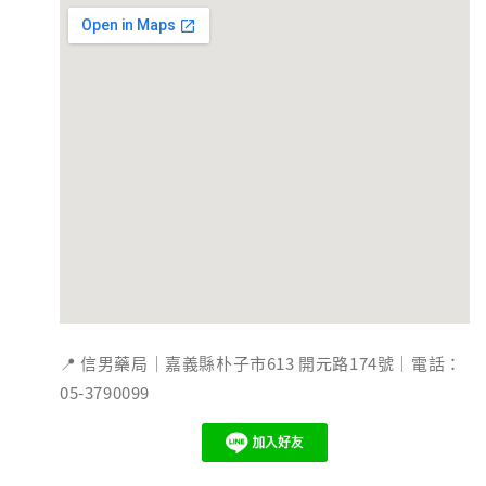
📍 信男藥局｜嘉義縣朴子市613 開元路174號｜電話：
05-3790099