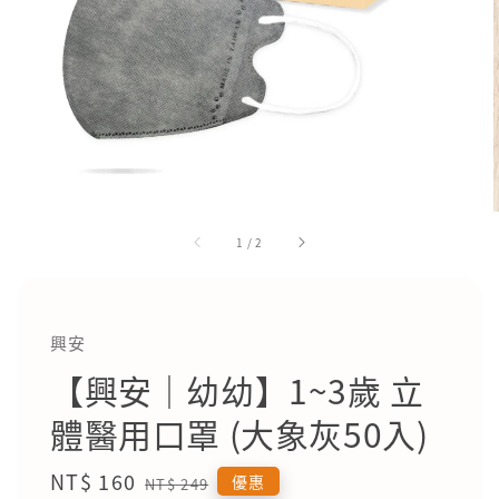
1
/
2
興安
【興安｜幼幼】1~3歲 立
體醫用口罩 (大象灰50入)
Sale
NT$ 160
Regular
優惠
NT$ 249