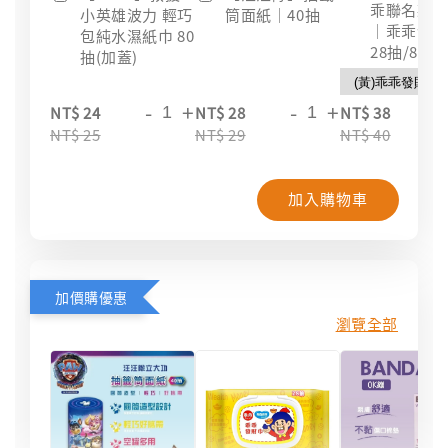
乖聯名款
小英雄波力 輕巧
筒面紙｜40抽
｜乖乖發
包純水濕紙巾 80
28抽/88抽
抽(加蓋)
-
+
-
+
-
NT$ 24
NT$ 28
NT$ 38
NT$ 25
NT$ 29
NT$ 40
加入購物車
加價購優惠
瀏覽全部