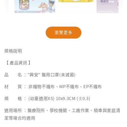
【聯名款
【汪汪隊】抽籤
【奈森克林】乖
米與小惡
筒面紙｜40抽
乖聯名款濕紙巾
療OK絆｜2
瀏覽更多
｜乖乖發財巾｜
盒裝｜台
28抽/88抽
-
NT$ 94
規格說明
NT$ 99
-
+
-
+
NT$ 28
NT$ 28
【 產品資訊 】
NT$ 29
NT$ 30
品 名 ："興安" 醫用口罩(未滅菌)
加入購物車
材 質 ： 非織物不織布、MP不織布、EP不織布
規 格 ： (幼童適用XS) 10x9.3CM (±0.3)
適用場所 ：醫療院所、學校機關、工廠作業、騎車與家庭清
潔等場合均適用