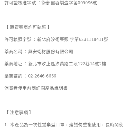
許可證核准字號 ：衛部醫器製壹字第009096號
【 販賣藥商許可執照 】
許可執照字號 ：新北府汐衛藥販 字第6231118411號
藥商名稱 ：興安衛材股份有限公司
藥商地址 ：新北市汐止區汐萬路二段122巷14號2樓
藥商諮詢 ：02-2646-6666
消費者使用前應詳閱產品說明書
【 注意事項 】
1. 本產品為一次性拋棄型口罩，建議勿重複使用，長時間使