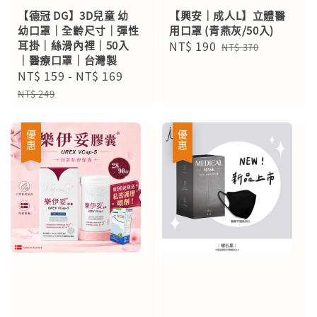
【德冠 DG】3D兒童 幼
【興安｜成人L】立體醫
幼口罩｜全齡尺寸｜彈性
用口罩 (青燕灰/50入)
耳掛｜絲滑內裡｜50入
Sale
NT$ 190
Regular
NT$ 370
｜醫療口罩｜台灣製
price
price
Sale
NT$ 159
-
NT$ 169
Regular
price
price
NT$ 249
優惠
優惠