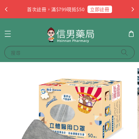
杏
立即註冊
首次註冊，滿$799現抵$50
搜尋