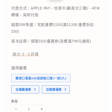
price
price
付款方式：APPLE PAY、信用卡(最高分三期)、ATM
轉帳、貨到付款
超取599免運｜宅配運費$150(滿$1200 運費折扣
$50)
首次註冊｜領取50元優惠券(消費滿799元適用)
總分:
0
-
0
評價
適用優惠
購買口罩滿599送袋裝口罩(一袋5入)
加價購優惠
加價購優惠
數量