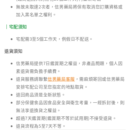
無故未取達2次者，信男藥局將保有取消您訂購資格或
加入黑名單之權利。
｜宅配須知
宅配需3至5個工作天，例假日不配送。
退貨須知
信男藥局提供7日鑑賞期之權益，非產品問題，個人因
素退貨需負擔手續費。
退貨服務請聯繫
信男藥局客服
，需麻煩寄回或信男藥局
安排宅配公司至您指定的地點取貨。
退回商品須是全新狀態。
部分保健食品因食品安全與衛生考量，一經拆封後，則
無法享退換貨之權益。
超過7天鑑賞期(鑑賞期不等於試用期)不接受退貨。
退貨流程為5至7天不等。