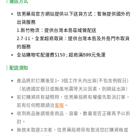
｜運送方式
信男藥局官方網站提供以下送貨方式：暫無提供國外的
出貨服務
1.新竹物流：提供台灣本島區域做配送
2.7-11、全家超商取貨：提供台灣本島及外島門市取貨
的服務
滿599元免運
全站購物宅配運費$150 ; 超商
｜配送須知
產品將於訂購後至1~ 3個工作天內出貨(不包含例假日)
（若遇國定假日或颱風地震等天災因素，則順延出貨）
若訂購資訊有疑問時，信男藥局將有權優先取消訂單，
若有任何問題請洽
客服
。
收到商品後請檢查商品、容量、數量是否正確再予以拆
封。
無故未取達2次者，信男藥局將保有取消您訂購資格或