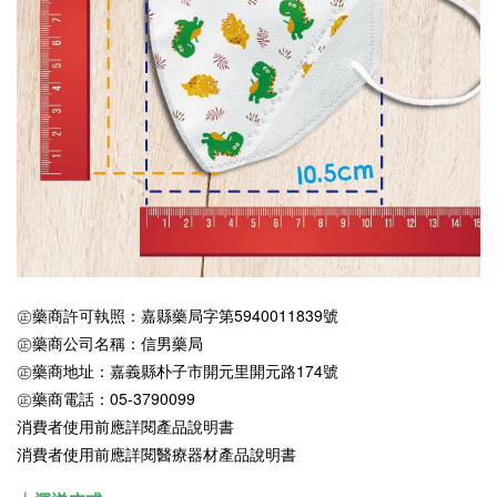
㊣藥商許可執照：嘉縣藥局字第5940011839號
㊣藥商公司名稱：信男藥局
㊣藥商地址：嘉義縣朴子市開元里開元路174號
㊣藥商電話：05-3790099
消費者使用前應詳閱產品說明書
消費者使用前應詳閱醫療器材產品說明書