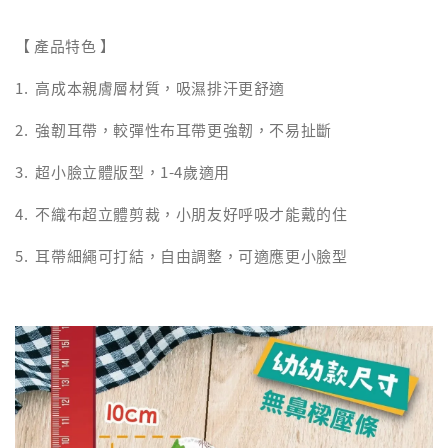
【 產品特色 】
1. 高成本親膚層材質，吸濕排汗更舒適
2. 強韌耳帶，較彈性布耳帶更強韌，不易扯斷
3. 超小臉立體版型，1-4歲適用
4. 不織布超立體剪裁，小朋友好呼吸才能戴的住
5. 耳帶細繩可打結，自由調整，可適應更小臉型