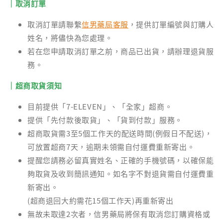
｜取消訂單
取消訂單請聯繫
信男藥局客服
，提供訂單編號與訂購人
姓名，將儘快為您處理。
若在您申請取消訂單之前，商品已出貨，請辦理退貨服
務。
｜超商取貨須知
目前提供「7-ELEVEN」、「全家」超商。
提供「先付款後取貨」、「貨到付款」服務。
超商取貨需3至5個工作天的配送時間(例假日不配送)，
可放置超商7天，逾期未領需自付運費重新寄出。
提醒您請務必留真實姓名、正確的手機號碼，以確保能
夠取貨及收到簡訊通知。如名字不對退貨需自付運費重
新寄出。
(超商退回大約需花15個工作天)再重新寄出
無故未取達2次者，信男藥局將保有取消您訂購資格或