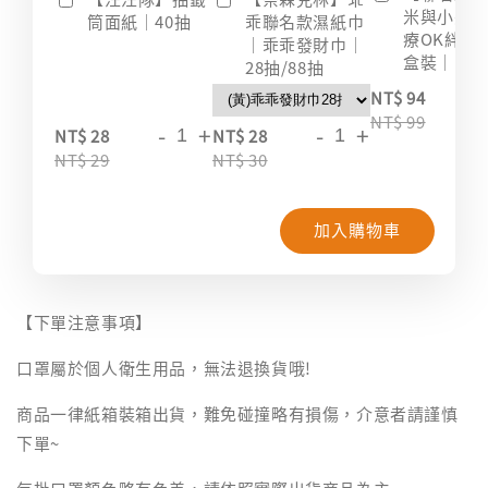
米與小惡
筒面紙｜40抽
乖聯名款濕紙巾
療OK絆｜2
｜乖乖發財巾｜
盒裝｜台
28抽/88抽
-
NT$ 94
NT$ 99
-
+
-
+
NT$ 28
NT$ 28
NT$ 29
NT$ 30
加入購物車
【下單注意事項】
口罩屬於個人衛生用品，無法退換貨哦!
商品一律紙箱裝箱出貨，難免碰撞略有損傷，介意者請謹慎
下單~