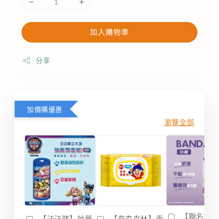
加入購物車
分享
加價購優惠
瀏覽全部
【聯名款
【汪汪隊】抽籤
【奈森克林】乖