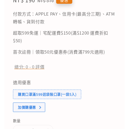
NT$ 370
price
price
付款方式：APPLE PAY、信用卡(最高分三期)、ATM
轉帳、貨到付款
超取599免運｜宅配運費$150(滿$1200 運費折扣
$50)
首次註冊｜領取50元優惠券(消費滿799元適用)
總分:
0
-
0
評價
適用優惠
購買口罩滿599送袋裝口罩(一袋5入)
加價購優惠
數量