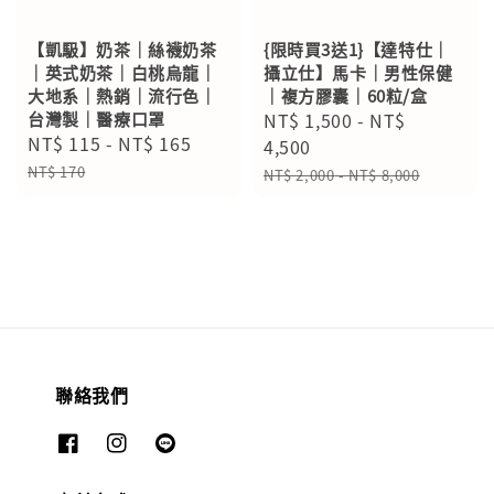
【凱馺】奶茶｜絲襪奶茶
{限時買3送1}【達特仕｜
｜英式奶茶｜白桃烏龍｜
攝立仕】馬卡｜男性保健
大地系｜熱銷｜流行色｜
｜複方膠囊｜60粒/盒
台灣製｜醫療口罩
Sale
NT$ 1,500
-
NT$
Sale
NT$ 115
-
NT$ 165
Regular
price
4,500
price
price
Regular
NT$ 170
NT$ 2,000
-
NT$ 8,000
price
聯絡我們