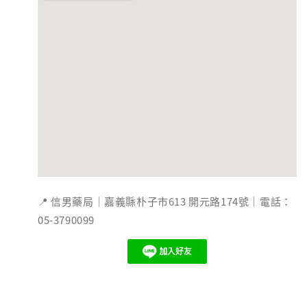
📍 信男藥局｜嘉義縣朴子市613 開元路174號｜電話：
05-3790099