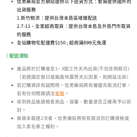
信男藥局官方網站提供以下送貨方式：暫無提供國外的
出貨服務
1.新竹物流：提供台灣本島區域做配送
2.7-11、全家超商取貨：提供台灣本島及外島門市取貨
的服務
滿599元免運
全站購物宅配運費$150 ; 超商
｜配送須知
產品將於訂購後至1~ 3個工作天內出貨(不包含例假日)
（若遇國定假日或颱風地震等天災因素，則順延出貨）
若訂購資訊有疑問時，信男藥局將有權優先取消訂單，
若有任何問題請洽
客服
。
收到商品後請檢查商品、容量、數量是否正確再予以拆
封。
無故未取達2次者，信男藥局將保有取消您訂購資格或
加入黑名單之權利。