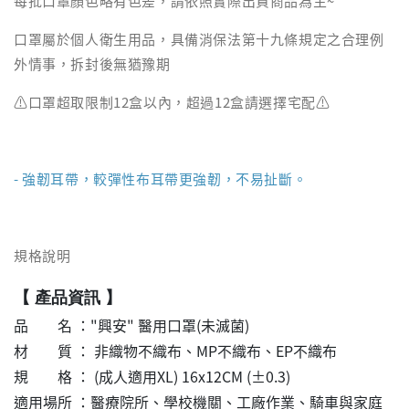
每批口罩顏色略有色差，請依照實際出貨商品為主~
口罩屬於個人衛生用品，具備消保法第十九條規定之合理例
外情事，拆封後無猶豫期
⚠️口罩超取限制12盒以內，超過12盒請選擇宅配⚠️
- 強韌耳帶，較彈性布耳帶更強韌，不易扯斷。
規格說明
【 產品資訊 】
品 名 ："興安" 醫用口罩(未滅菌)
材 質 ： 非織物不織布、MP不織布、EP不織布
規 格 ： (成人適用XL) 16x12CM (±0.3)
適用場所 ：醫療院所、學校機關、工廠作業、騎車與家庭