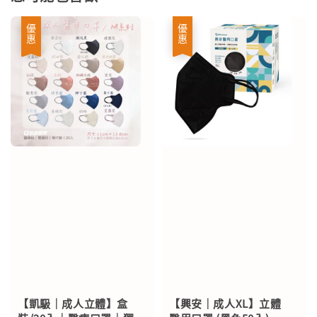
優惠
優惠
【凱馺｜成人立體】盒
【興安｜成人XL】立體