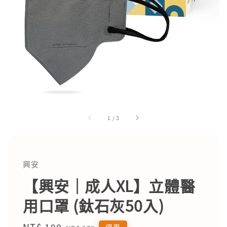
1
/
3
興安
【興安｜成人XL】立體醫
用口罩 (鈦石灰50入)
Sale
NT$ 190
Regular
優惠