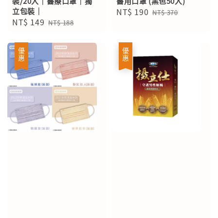
裝/20入｜醫療口罩｜獨
醫用口罩 (黑色50入)
立包裝｜
Sale
NT$ 190
Regular
NT$ 370
Sale
NT$ 149
Regular
price
price
NT$ 188
price
price
優惠
優惠