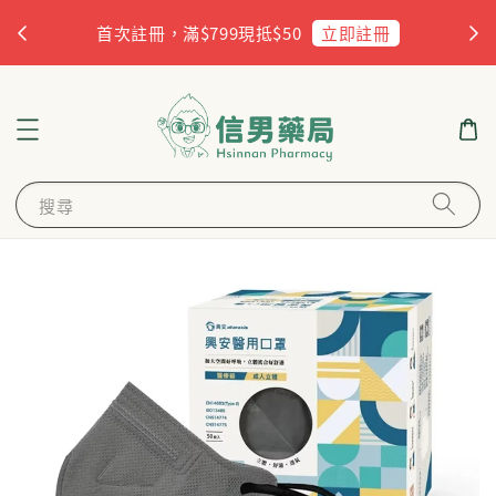
杏
立即註冊
首次註冊，滿$799現抵$50
搜尋