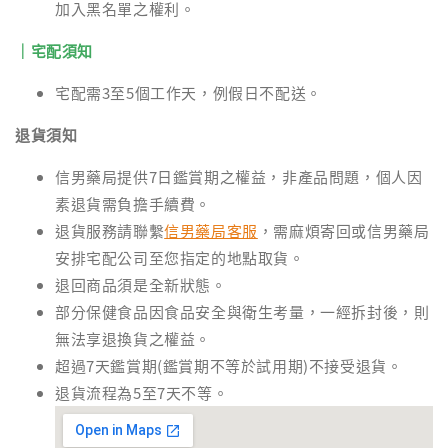
加入黑名單之權利。
｜宅配須知
宅配需3至5個工作天，例假日不配送。
退貨須知
信男藥局提供7日鑑賞期之權益，非產品問題，個人因
素退貨需負擔手續費。
退貨服務請聯繫
信男藥局客服
，需麻煩寄回或信男藥局
安排宅配公司至您指定的地點取貨。
退回商品須是全新狀態。
部分保健食品因食品安全與衛生考量，一經拆封後，則
無法享退換貨之權益。
超過7天鑑賞期(鑑賞期不等於試用期)不接受退貨。
退貨流程為5至7天不等。