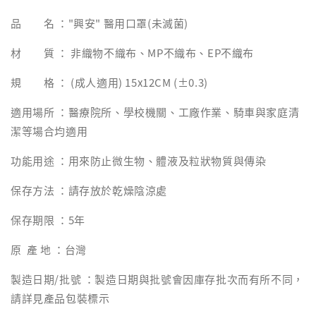
品 名 ："興安" 醫用口罩(未滅菌)
材 質 ： 非織物不織布、MP不織布、EP不織布
規 格 ： (成人適用) 15x12CM (±0.3)
適用場所 ：醫療院所、學校機關、工廠作業、騎車與家庭清
潔等場合均適用
功能用途 ：用來防止微生物、體液及粒狀物質與傳染
保存方法 ：請存放於乾燥陰涼處
保存期限 ：5年
原 產 地 ：台灣
製造日期/批號 ：製造日期與批號會因庫存批次而有所不同，
請詳見產品包裝標示