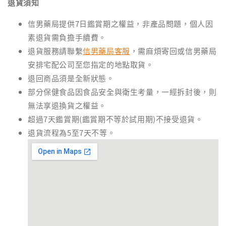
退貨須知
信男藥局提供7日鑑賞期之權益，非產品問題，個人因
素退貨需負擔手續費。
退貨服務請聯繫
信男藥局客服
，需麻煩寄回或信男藥局
安排宅配公司至您指定的地點取貨。
退回商品須是全新狀態。
部分保健食品因食品安全與衛生考量，一經拆封後，則
無法享退換貨之權益。
超過7天鑑賞期(鑑賞期不等於試用期)不接受退貨。
退貨流程為5至7天不等。