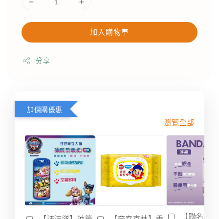
加入購物車
分享
加價購優惠
瀏覽全部
【聯名款
【汪汪隊】抽籤
【奈森克林】乖