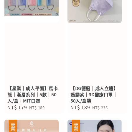
【星業｜成人平面】馬卡
【DG德冠｜成人立體】
龍｜漸層系列｜5款｜50
迷霧紫｜3D醫療口罩｜
入/盒｜MIT口罩
50入/盒裝
Sale
NT$ 179
Regular
Sale
NT$ 189
Regular
NT$ 189
NT$ 236
price
price
price
price
優惠
優惠