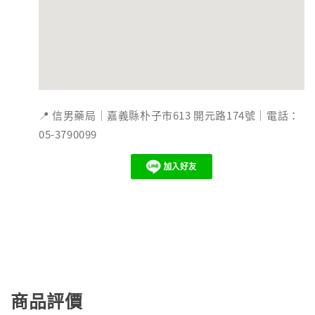
📍 信男藥局｜嘉義縣朴子市613 開元路174號｜電話：
05-3790099
商品評價