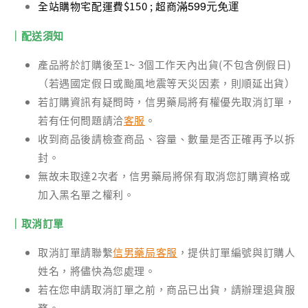
滿599元免運
全站購物宅配運費$150 ; 超商
｜配送須知
產品將於訂購後至1~ 3個工作天內出貨(不包含例假日)
（若遇國定假日或颱風地震等天災因素，則順延出貨）
若訂購資訊有疑問時，信男藥局將有權優先取消訂單，
若有任何問題請洽
客服
。
收到商品後請檢查商品、容量、數量是否正確再予以拆
封。
無故未取達2次者，信男藥局將保有取消您訂購資格或
加入黑名單之權利。
｜取消訂單
取消訂單請聯繫
信男藥局客服
，提供訂單編號與訂購人
姓名，將儘快為您處理。
若在您申請取消訂單之前，商品已出貨，請辦理退貨服
務。