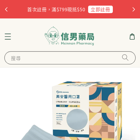
杏
立即註冊
首次註冊，滿$799現抵$50
搜尋