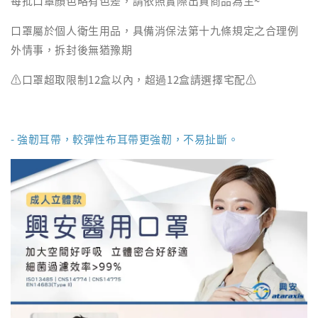
每批口罩顏色略有色差，請依照實際出貨商品為主~
口罩屬於個人衛生用品，具備消保法第十九條規定之合理例
外情事，拆封後無猶豫期
⚠️口罩超取限制12盒以內，超過12盒請選擇宅配⚠️
- 強韌耳帶，較彈性布耳帶更強韌，不易扯斷。