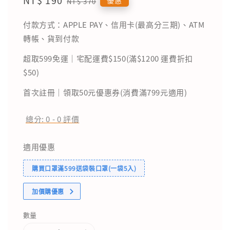
NT$ 370
price
price
付款方式：APPLE PAY、信用卡(最高分三期)、ATM
轉帳、貨到付款
超取599免運｜宅配運費$150(滿$1200 運費折扣
$50)
首次註冊｜領取50元優惠券(消費滿799元適用)
總分:
0
-
0
評價
適用優惠
購買口罩滿599送袋裝口罩(一袋5入)
加價購優惠
數量