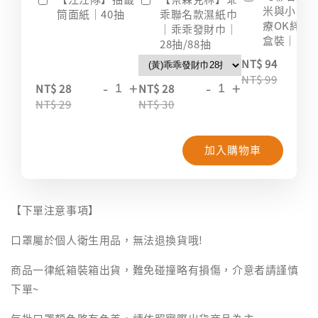
米與小惡
筒面紙｜40抽
乖聯名款濕紙巾
療OK絆｜2
｜乖乖發財巾｜
盒裝｜台
28抽/88抽
-
NT$ 94
NT$ 99
-
+
-
+
NT$ 28
NT$ 28
NT$ 29
NT$ 30
加入購物車
【下單注意事項】
口罩屬於個人衛生用品，無法退換貨哦!
商品一律紙箱裝箱出貨，難免碰撞略有損傷，介意者請謹慎
下單~