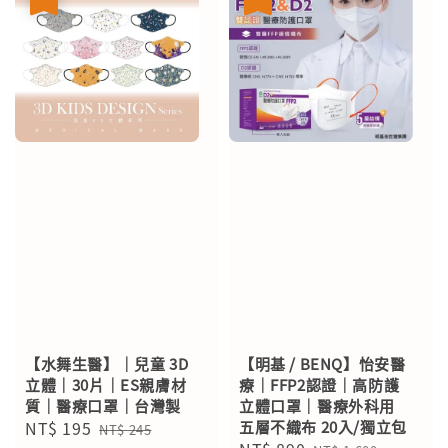
【水舞生醫】｜兒童 3D
【明基 / BENQ】怡安醫
立體｜30片｜ES親膚材
療｜FFP2認證｜高防護
質｜醫療口罩｜台灣製
立體口罩｜醫療外科用
Sale
NT$ 195
Regular
五層不織布 20入/獨立包
NT$ 245