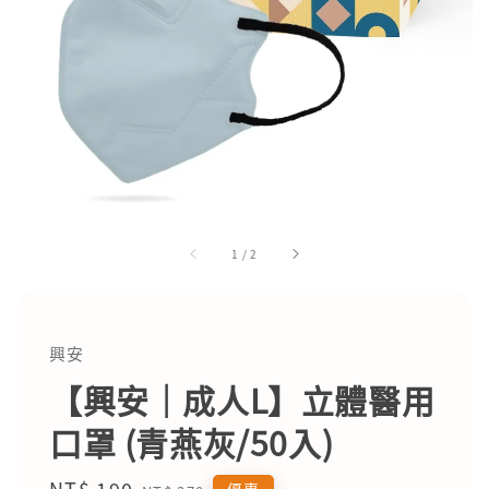
1
/
2
興安
【興安｜成人L】立體醫用
口罩 (青燕灰/50入)
Sale
NT$ 190
Regular
優惠