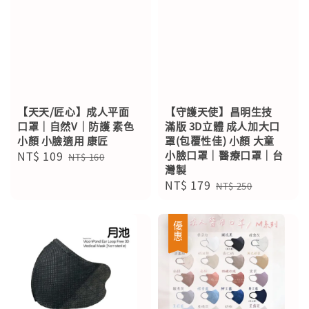
【天天/匠心】成人平面
【守護天使】昌明生技
口罩｜自然V｜防護 素色
滿版 3D立體 成人加大口
小顏 小臉適用 康匠
罩(包覆性佳) 小顏 大童
Sale
NT$ 109
Regular
小臉口罩｜醫療口罩｜台
NT$ 160
灣製
price
price
Sale
NT$ 179
Regular
NT$ 250
price
price
優惠