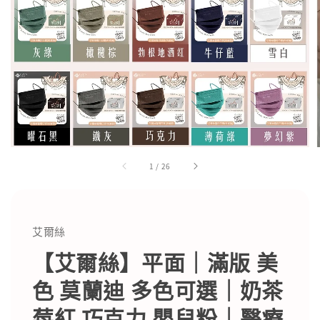
1
/
26
艾爾絲
【艾爾絲】平面｜滿版 美
色 莫蘭迪 多色可選｜奶茶
莓紅 巧克力 嬰兒粉｜醫療