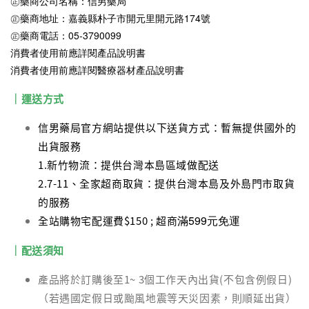
㊣藥商公司名稱：信男藥局
㊣藥商地址：嘉義縣朴子市開元里開元路174號
㊣藥商電話：05-3790099
消費者使用前應詳閱產品說明書
消費者使用前應詳閱醫療器材產品說明書
｜運送方式
信男藥局官方網站提供以下送貨方式：暫無提供國外的
出貨服務
1.新竹物流：提供台灣本島區域做配送
2.7-11、全家超商取貨：提供台灣本島及外島門市取貨
的服務
滿599元免運
全站購物宅配運費$150 ; 超商
｜配送須知
產品將於訂購後至1~ 3個工作天內出貨(不包含例假日)
（若遇國定假日或颱風地震等天災因素，則順延出貨）