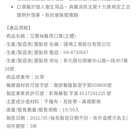
口罩屬於個人衛生用品，具備消保法第十九條規定之合
理例外情事，拆封後無猶豫期
【產品規格】
-商品名稱：艾爾絲醫用口罩(立體)
-生產/製造商/委製商 名稱：謹鳴工業股份有限公司
-生產/製造商/委製商 電話：04-8730567
-生產/製造商/委製商 地址：彰化縣社頭鄉中山路一段457巷
26號
-商品原產地：台灣
-醫療器材許可證字號：衛部醫器製壹字第008800號
-製造業業商許可證：彰縣藥製 字第 6137191225 號
-主要成分或材料：不織布、耳掛帶、鼻樑壓條
-度量/販售數量/販售規格：10/30入
-製造日期：2021/05 (每批製造日期不同，依外盒標示為主)
-保存期限：5年