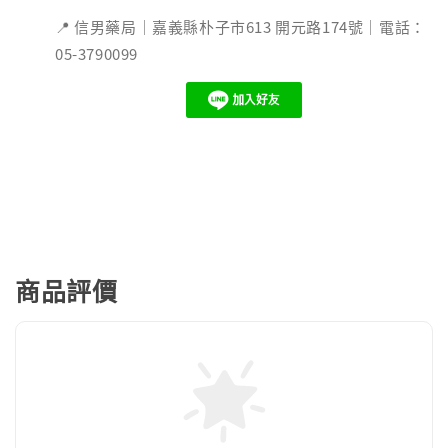
📍 信男藥局｜嘉義縣朴子市613 開元路174號｜電話：
05-3790099
商品評價