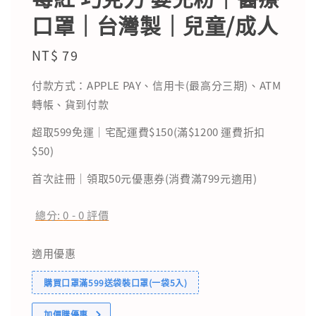
口罩｜台灣製｜兒童/成人
Regular
NT$ 79
price
付款方式：APPLE PAY、信用卡(最高分三期)、ATM
轉帳、貨到付款
超取599免運｜宅配運費$150(滿$1200 運費折扣
$50)
首次註冊｜領取50元優惠券(消費滿799元適用)
總分:
0
-
0
評價
適用優惠
購買口罩滿599送袋裝口罩(一袋5入)
加價購優惠