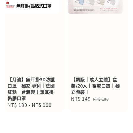
【月池】無耳掛3D防護
【凱馺｜成人立體】盒
口罩｜獨家 專利｜法國
裝/20入｜醫療口罩｜獨
紅點｜台灣製｜無耳掛
立包裝｜
黏膠口罩
Sale
NT$ 149
Regular
NT$ 188
Regular
NT$ 180
-
NT$ 900
price
price
price