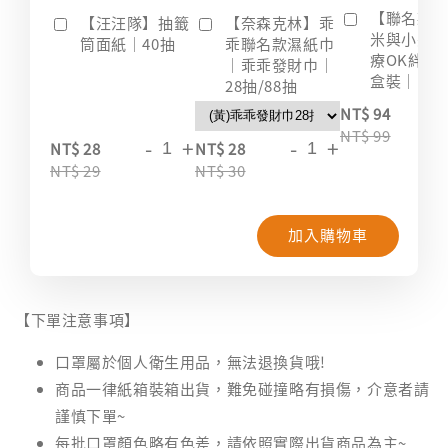
【聯名款
【汪汪隊】抽籤
【奈森克林】乖
米與小惡
筒面紙｜40抽
乖聯名款濕紙巾
療OK絆｜2
｜乖乖發財巾｜
盒裝｜台
28抽/88抽
-
NT$ 94
NT$ 99
-
+
-
+
NT$ 28
NT$ 28
NT$ 29
NT$ 30
加入購物車
【下單注意事項】
口罩屬於個人衛生用品，無法退換貨哦!
商品一律紙箱裝箱出貨，難免碰撞略有損傷，介意者請
謹慎下單~
每批口罩顏色略有色差，請依照實際出貨商品為主~