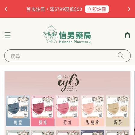
杏
立即註冊
首次註冊，滿$799現抵$50
搜尋