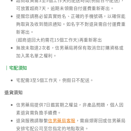
超商取貨需3至5個工作天的配送時間(例假日不配送)，
可放置超商7天，逾期未領需自付運費重新寄出。
提醒您請務必留真實姓名、正確的手機號碼，以確保能
夠取貨及收到簡訊通知。如名字不對退貨需自付運費重
新寄出。
(超商退回大約需花15個工作天)再重新寄出
無故未取達2次者，信男藥局將保有取消您訂購資格或
加入黑名單之權利。
｜宅配須知
宅配需3至5個工作天，例假日不配送。
退貨須知
信男藥局提供7日鑑賞期之權益，非產品問題，個人因
素退貨需負擔手續費。
退貨服務請聯繫
信男藥局客服
，需麻煩寄回或信男藥局
安排宅配公司至您指定的地點取貨。