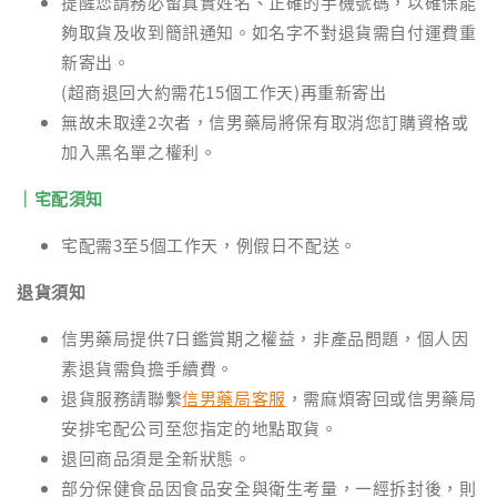
提醒您請務必留真實姓名、正確的手機號碼，以確保能
夠取貨及收到簡訊通知。如名字不對退貨需自付運費重
新寄出。
(超商退回大約需花15個工作天)再重新寄出
無故未取達2次者，信男藥局將保有取消您訂購資格或
加入黑名單之權利。
｜宅配須知
宅配需3至5個工作天，例假日不配送。
退貨須知
信男藥局提供7日鑑賞期之權益，非產品問題，個人因
素退貨需負擔手續費。
退貨服務請聯繫
信男藥局客服
，需麻煩寄回或信男藥局
安排宅配公司至您指定的地點取貨。
退回商品須是全新狀態。
部分保健食品因食品安全與衛生考量，一經拆封後，則