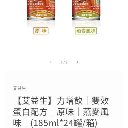
1
/
5
艾益生
【艾益生】力增飲｜雙效
蛋白配方｜原味｜燕麥風
味｜(185ml*24罐/箱)