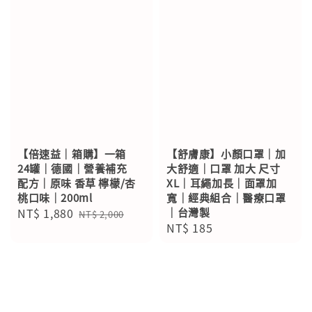
【倍速益｜箱購】一箱
【舒膚康】小顏口罩｜加
24罐｜德國｜營養補充
大舒適｜口罩 加大 尺寸
配方｜原味 香草 檸檬/杏
XL｜耳繩加長｜面罩加
桃口味｜200ml
寬｜經典組合｜醫療口罩
Sale
NT$ 1,880
Regular
｜台灣製
NT$ 2,000
Regular
NT$ 185
price
price
price