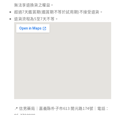
無法享退換貨之權益。
超過7天鑑賞期(鑑賞期不等於試用期)不接受退貨。
退貨流程為5至7天不等。
📍 信男藥局｜嘉義縣朴子市613 開元路174號｜電話：