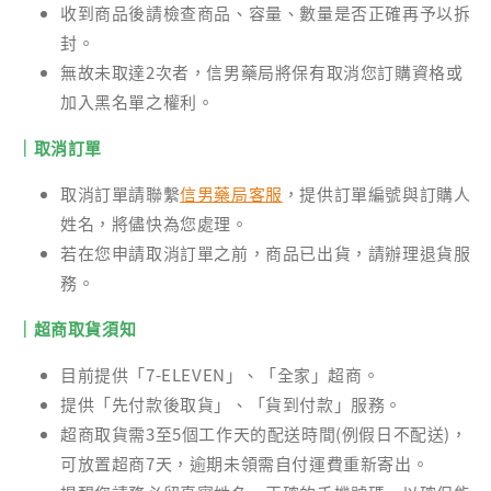
收到商品後請檢查商品、容量、數量是否正確再予以拆
封。
無故未取達2次者，信男藥局將保有取消您訂購資格或
加入黑名單之權利。
｜取消訂單
取消訂單請聯繫
信男藥局客服
，提供訂單編號與訂購人
姓名，將儘快為您處理。
若在您申請取消訂單之前，商品已出貨，請辦理退貨服
務。
｜超商取貨須知
目前提供「7-ELEVEN」、「全家」超商。
提供「先付款後取貨」、「貨到付款」服務。
超商取貨需3至5個工作天的配送時間(例假日不配送)，
可放置超商7天，逾期未領需自付運費重新寄出。