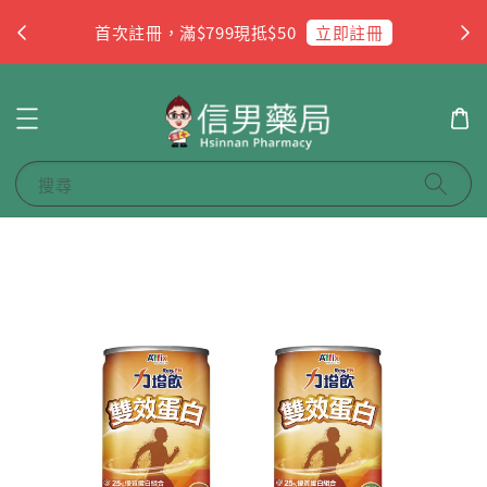
杏
立即註冊
首次註冊，滿$799現抵$50
搜尋