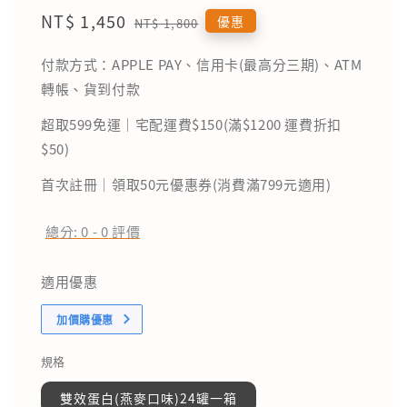
Sale
NT$ 1,450
Regular
優惠
NT$ 1,800
price
price
付款方式：APPLE PAY、信用卡(最高分三期)、ATM
轉帳、貨到付款
超取599免運｜宅配運費$150(滿$1200 運費折扣
$50)
首次註冊｜領取50元優惠券(消費滿799元適用)
總分:
0
-
0
評價
適用優惠
加價購優惠
規格
雙效蛋白(燕麥口味)24罐一箱