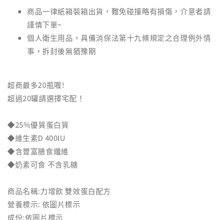
商品一律紙箱裝箱出貨，難免碰撞略有損傷，介意者請
謹慎下單~
個人衛生用品，具備消保法第十九條規定之合理例外情
事，拆封後無猶豫期
超商最多20瓶喔!
超過20罐請選擇宅配！
◆25%優質蛋白質
◆維生素D 400IU
◆含豐富膳食纖維
◆奶素可食 不含乳糖
商品名稱:力增飲 雙效蛋白配方
營養標示: 依圖片標示
成份:依圖片標示