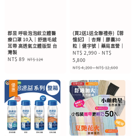
郡昱 呼吸泡泡紋立體醫
(買2送1送全聯禮券)【蓉
療口罩 10入｜舒適毛絨
憶記】｜杏輝｜膠囊30
耳帶 高透氣立體版型 台
粒｜健字號｜藥局直營｜
灣製
Sale
NT$ 2,990
-
NT$
Sale
NT$ 89
Regular
price
5,800
NT$ 124
price
price
Regular
NT$ 4,200
-
NT$ 12,600
price
優惠