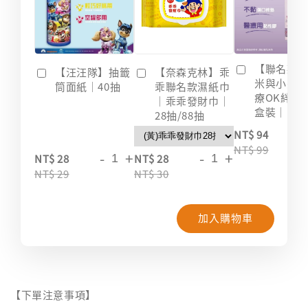
【聯名款
【汪汪隊】抽籤
【奈森克林】乖
米與小惡
筒面紙｜40抽
乖聯名款濕紙巾
療OK絆｜2
｜乖乖發財巾｜
盒裝｜台
28抽/88抽
-
NT$ 94
NT$ 99
-
+
-
+
NT$ 28
NT$ 28
NT$ 29
NT$ 30
加入購物車
【下單注意事項】