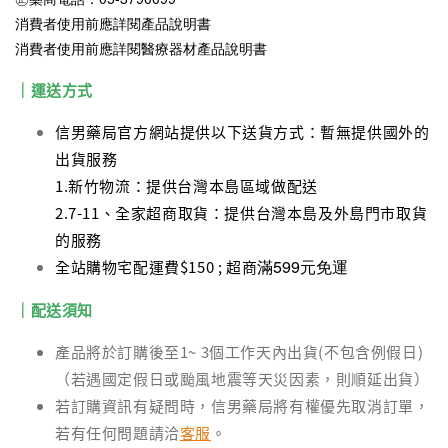
消費者使用前應詳閱產品說明書
消費者使用前應詳閱醫療器材產品說明書
｜運送方式
信男藥局官方網站提供以下送貨方式：暫無提供國外的
出貨服務
1.新竹物流：提供台灣本島區域做配送
2.7-11、全家超商取貨：提供台灣本島及外島門市取貨
的服務
滿599元免運
全站購物宅配運費$150 ; 超商
｜配送須知
產品將於訂購後至1~ 3個工作天內出貨(不包含例假日)
（若遇國定假日或颱風地震等天災因素，則順延出貨）
若訂購資訊有疑問時，信男藥局將有權優先取消訂單，
若有任何問題請洽
客服
。