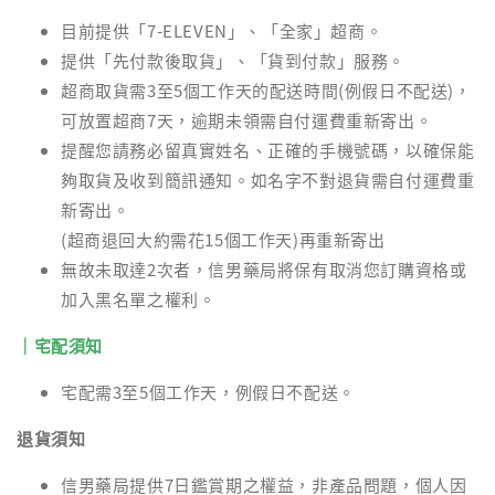
目前提供「7-ELEVEN」、「全家」超商。
提供「先付款後取貨」、「貨到付款」服務。
超商取貨需3至5個工作天的配送時間(例假日不配送)，
可放置超商7天，逾期未領需自付運費重新寄出。
提醒您請務必留真實姓名、正確的手機號碼，以確保能
夠取貨及收到簡訊通知。如名字不對退貨需自付運費重
新寄出。
(超商退回大約需花15個工作天)再重新寄出
無故未取達2次者，信男藥局將保有取消您訂購資格或
加入黑名單之權利。
｜宅配須知
宅配需3至5個工作天，例假日不配送。
退貨須知
信男藥局提供7日鑑賞期之權益，非產品問題，個人因