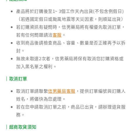
產品將於訂購後至1~ 3個工作天內出貨(不包含例假日)
（若遇國定假日或颱風地震等天災因素，則順延出貨）
若訂購資訊有疑問時，信男藥局將有權優先取消訂單，
若有任何問題請洽
客服
。
收到商品後請檢查商品、容量、數量是否正確再予以拆
封。
無故未取達2次者，信男藥局將保有取消您訂購資格或
加入黑名單之權利。
｜取消訂單
取消訂單請聯繫
信男藥局客服
，提供訂單編號與訂購人
姓名，將儘快為您處理。
若在您申請取消訂單之前，商品已出貨，請辦理退貨服
務。
｜超商取貨須知