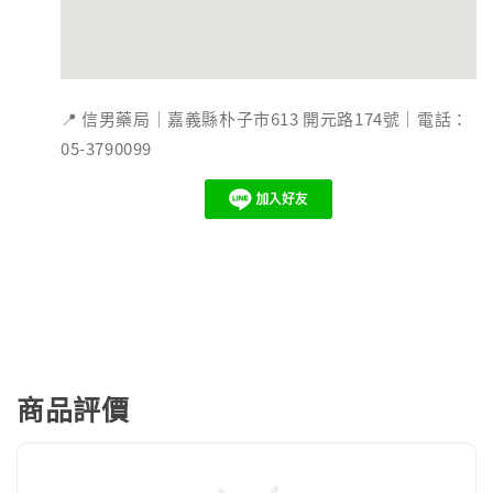
📍 信男藥局｜嘉義縣朴子市613 開元路174號｜電話：
05-3790099
商品評價