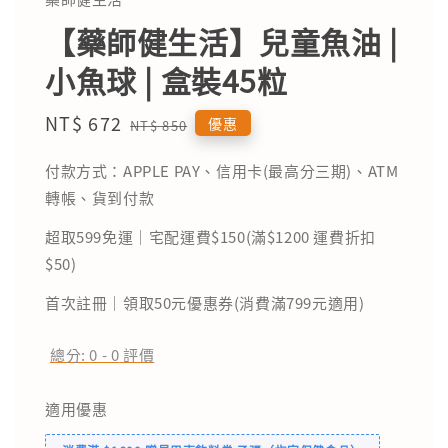
【藥師健生活】兒童魚油 |
小魚球 | 盒裝45粒
Sale
NT$ 672
Regular
優惠
NT$ 850
price
price
付款方式：APPLE PAY、信用卡(最高分三期)、ATM
轉帳、貨到付款
超取599免運｜宅配運費$150(滿$1200 運費折扣
$50)
首次註冊｜領取50元優惠券(消費滿799元適用)
總分:
0
-
0
評價
適用優惠