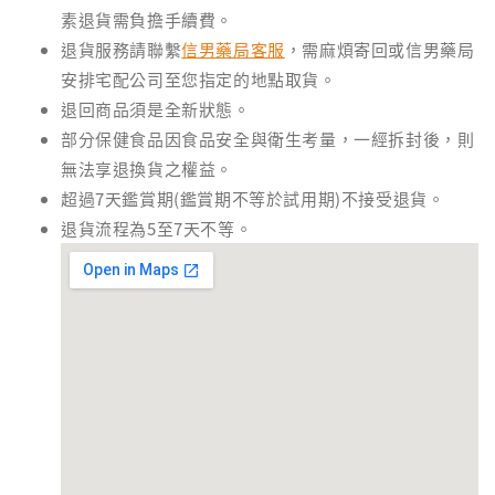
素退貨需負擔手續費。
退貨服務請聯繫
信男藥局客服
，需麻煩寄回或信男藥局
安排宅配公司至您指定的地點取貨。
退回商品須是全新狀態。
部分保健食品因食品安全與衛生考量，一經拆封後，則
無法享退換貨之權益。
超過7天鑑賞期(鑑賞期不等於試用期)不接受退貨。
退貨流程為5至7天不等。