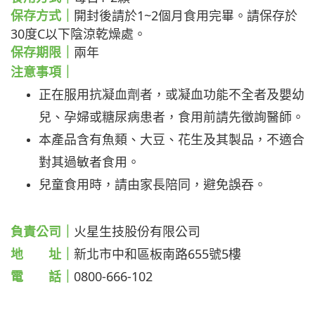
保存方式｜
開封後請於1~2個月食用完畢。請保存於
30度C以下陰涼乾燥處。
保存期限｜
兩年
注意事項｜
正在服用抗凝血劑者，或凝血功能不全者及嬰幼
兒、孕婦或糖尿病患者，食用前請先徵詢醫師。
本產品含有魚類、大豆、花生及其製品，不適合
對其過敏者食用。
兒童食用時，請由家長陪同，避免誤吞。
負責公司｜
火星生技股份有限公司
地 址｜
新北市中和區板南路655號5樓
電 話｜
0800-666-102