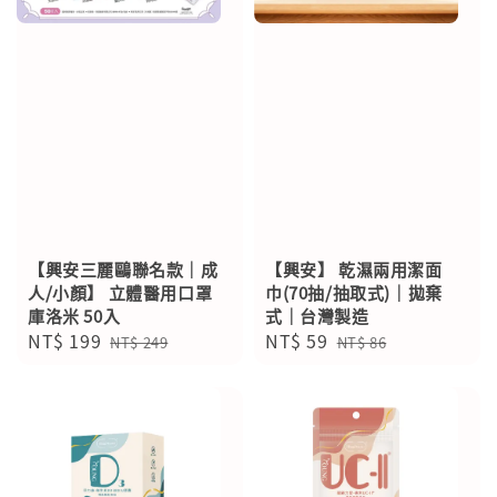
【興安三麗鷗聯名款｜成
【興安】 乾濕兩用潔面
人/小顏】 立體醫用口罩
巾(70抽/抽取式)｜拋棄
庫洛米 50入
式｜台灣製造
Sale
NT$ 199
Regular
Sale
NT$ 59
Regular
NT$ 249
NT$ 86
price
price
price
price