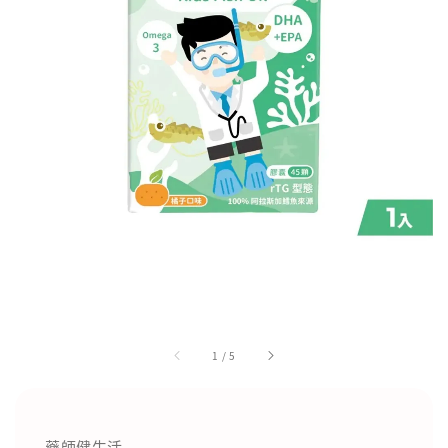
1
/
5
藥師健生活