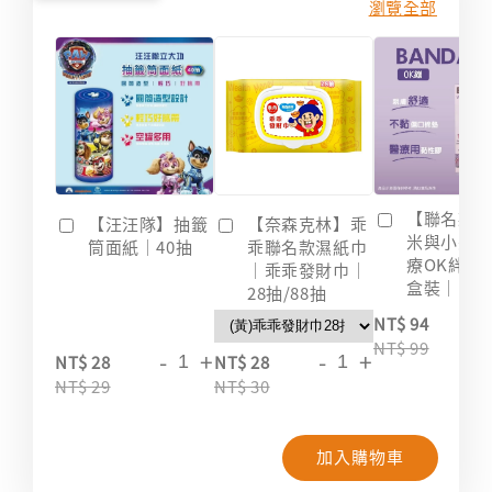
瀏覽全部
【聯名款
【汪汪隊】抽籤
【奈森克林】乖
米與小惡
筒面紙｜40抽
乖聯名款濕紙巾
療OK絆｜2
｜乖乖發財巾｜
盒裝｜台
28抽/88抽
-
NT$ 94
NT$ 99
-
+
-
+
NT$ 28
NT$ 28
NT$ 29
NT$ 30
加入購物車