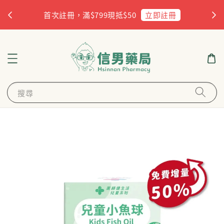
杏
立即註冊
首次註冊，滿$799現抵$50
搜尋