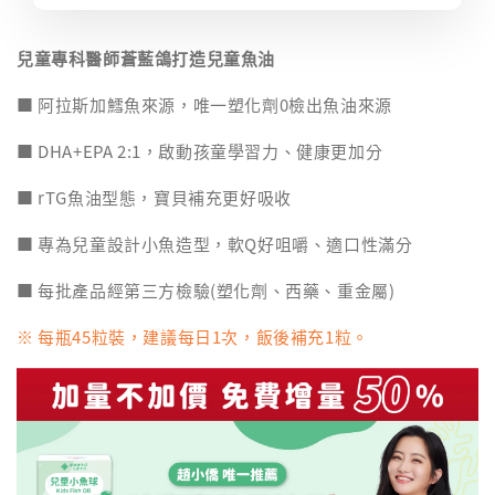
兒童專科醫師蒼藍鴿打造兒童魚油
■ 阿拉斯加鱈魚來源，唯一塑化劑0檢出魚油來源
■ DHA+EPA 2:1，啟動孩童學習力、健康更加分
■ rTG魚油型態，寶貝補充更好吸收
■ 專為兒童設計小魚造型，軟Q好咀嚼、適口性滿分
■ 每批產品經第三方檢驗(塑化劑、西藥、重金屬)
※ 每瓶45粒裝，建議每日1次，飯後補充1粒。