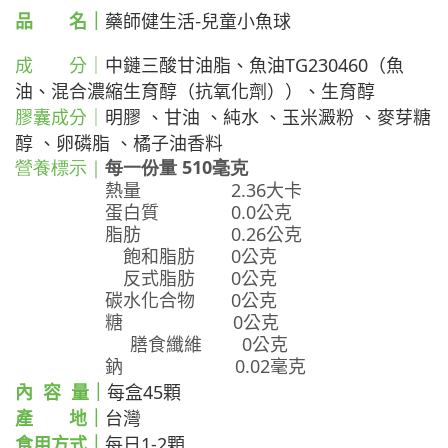
品 名｜
藥師健生活-兒童小魚球
成 分｜
中鏈三酸甘油脂、魚油TG230460（魚
油、混合濃縮生育醇（抗氧化劑））、生育醇
膠囊成分｜
明膠 、甘油 、純水 、玉米澱粉 、麥芽糖
醇 、卵磷脂 、橘子油香料
營養標示｜
每一份量 510毫克
熱量 2.36大卡
蛋白質 0.0公克
脂肪 0.26公克
飽和脂肪 0公克
反式脂肪 0公克
碳水化合物 0公克
糖 0公克
膳食纖維 0公克
鈉 0.02毫克
內 容 量｜
每盒45顆
產 地｜
台灣
食用方式｜
每日1-2顆