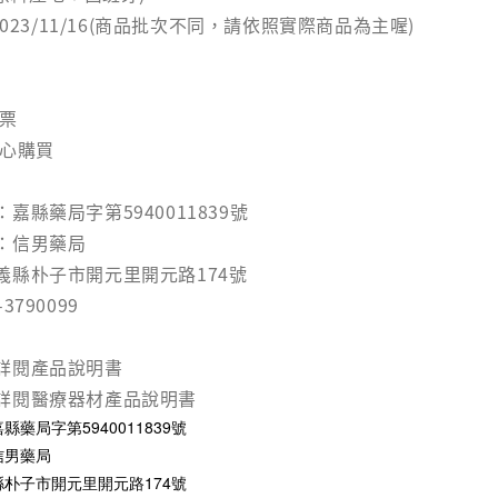
2023/11/16(商品批次不同，請依照實際商品為主喔)
發票
安心購買
嘉縣藥局字第5940011839號
：信男藥局
義縣朴子市開元里開元路174號
790099
詳閱產品說明書
詳閱醫療器材產品說明書
藥局字第5940011839號
信男藥局
朴子市開元里開元路174號