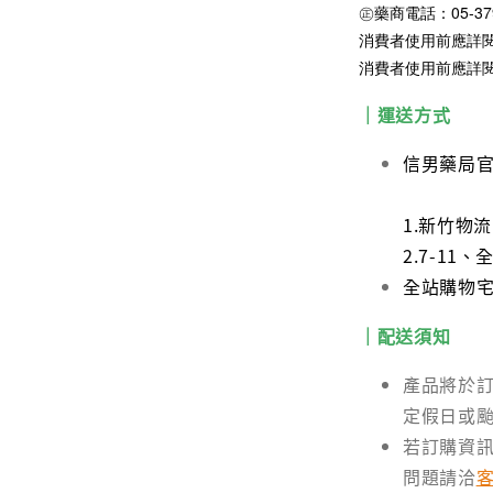
㊣藥商電話：05-379
消費者使用前應詳
消費者使用前應詳
｜運送方式
信男藥局
1.新竹物
2.7-1
全站購物宅配
｜配送須知
產品將於訂
定假日或
若訂購資
問題請洽