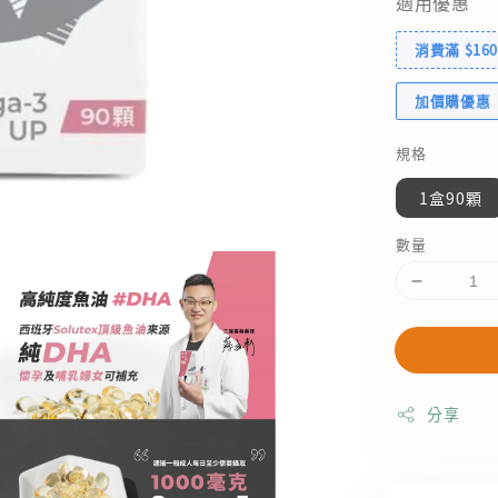
適用優惠
消費滿 $1
加價購優惠
規格
1盒90顆
數量
分享