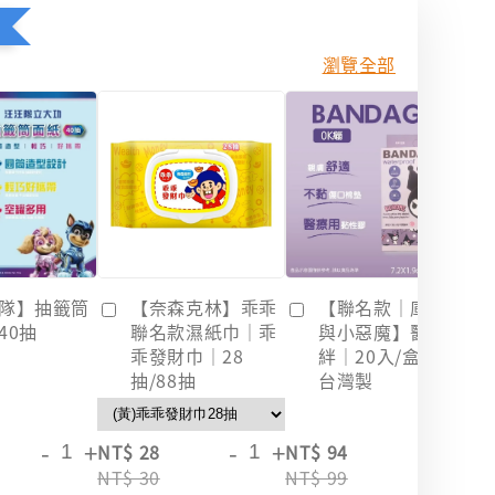
瀏覽全部
隊】抽籤筒
【奈森克林】乖乖
【聯名款｜庫洛米
40抽
聯名款濕紙巾｜乖
與小惡魔】醫療OK
乖發財巾｜28
絆｜20入/盒裝｜
抽/88抽
台灣製
-
+
-
+
-
+
NT$ 28
NT$ 94
NT
NT$ 30
NT$ 99
NT