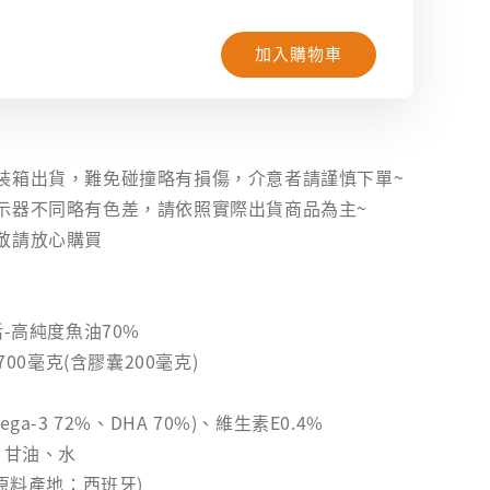
加入購物車
】
裝箱出貨，難免碰撞略有損傷，介意者請謹慎下單~
示器不同略有色差，請依照實際出貨商品為主~
敬請放心購買
活-高純度魚油70%
700毫克(含膠囊200毫克)
ga-3 72%、DHA 70%)、維生素E0.4%
、甘油、水
油原料產地：西班牙)