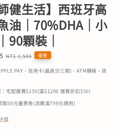
師健生活】西班牙高
魚油｜70%DHA｜小
｜90顆裝｜
5
Regular
優惠
NT$ 1,500
price
PPLE PAY、信用卡(最高分三期)、ATM轉帳、貨
｜宅配運費$150(滿$1200 運費折扣$50)
取50元優惠券(消費滿799元適用)
評價