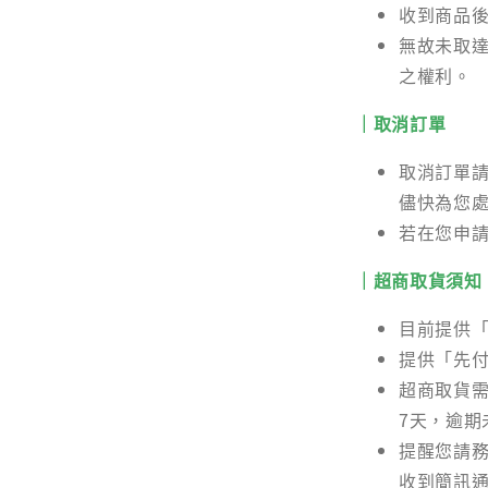
收到商品
無故未取達
之權利。
｜取消訂單
取消訂單
儘快為您
若在您申
｜超商取貨須知
目前提供「
提供「先
超商取貨需
7天，逾期
提醒您請
收到簡訊