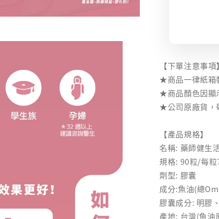
【下單注意事項
★商品一律紙箱
★商品顏色因顯
★公司原廠貨，
【產品規格】
名稱: 藥師健生
規格: 90粒/每粒
劑型: 膠囊
成分:魚油(總Ome
膠囊成分: 明膠
產地: 台灣(魚