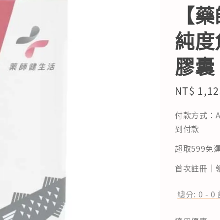
【藥
純度
膠囊
Sale
NT$ 1,12
price
付款方式：A
到付款
超取599免運
首次註冊｜領
總分:
0
-
0