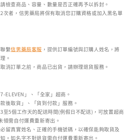
後請檢查商品、容量、數量是否正確再予以拆封。
2次者，信男藥局將保有取消您訂購資格或加入黑名單
請聯繫
信男藥局客服
，提供訂單編號與訂購人姓名，將
處理。
請取消訂單之前，商品已出貨，請辦理退貨服務。
7-ELEVEN」、「全家」超商。
付款後取貨」、「貨到付款」服務。
3至5個工作天的配送時間(例假日不配送)，可放置超商
未領需自付運費重新寄出。
務必留真實姓名、正確的手機號碼，以確保能夠取貨及
通知。如名字不對退貨需自付運費重新寄出。