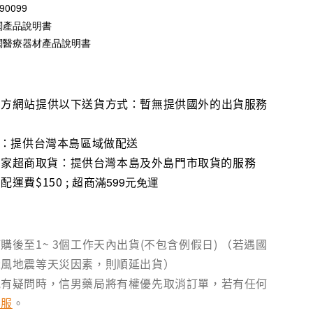
0099
閱產品說明書
閱醫療器材產品說明書
官方網站提供以下送貨方式：暫無提供國外的出貨服務
流：提供台灣本島區域做配送
1、全家超商取貨：提供台灣本島及外島門市取貨的服務
運費$150 ; 超商
滿599元免運
購後至1~ 3個工作天內出貨(不包含例假日) （若遇國
颱風地震等天災因素，則順延出貨）
訊有疑問時，信男藥局將有權優先取消訂單，若有任何
客服
。