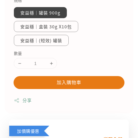
規格
安益穩｜罐裝 900g
安益穩｜盒裝 30g X10包
安益穩｜(短效) 罐裝
數量
加入購物車
分享
加價購優惠