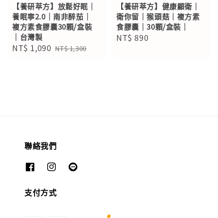
【養研萃方】放鬆好眠｜
【養研萃方】健康顧衛｜
養眠寧2.0｜南非醉茄｜
衛你留｜猴頭菇｜複方素
複方素食膠囊30顆/盒裝
食膠囊｜30顆/盒裝｜
｜台灣製
Regular
NT$ 890
Sale
NT$ 1,090
Regular
price
NT$ 1,300
price
price
聯絡我們
支付方式