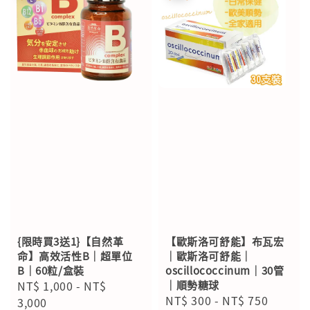
{限時買3送1}【自然革
【歐斯洛可舒能】布瓦宏
命】高效活性B｜超單位
｜歐斯洛可舒能｜
B｜60粒/盒裝
oscillococcinum｜30管
Sale
NT$ 1,000
-
NT$
｜順勢糖球
Sale
NT$ 300
-
NT$ 750
Regul
price
3,000