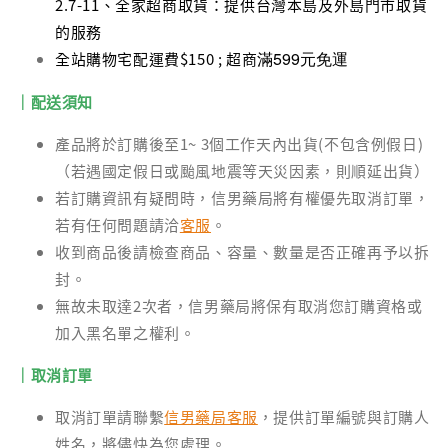
2.7-11、全家超商取貨：提供台灣本島及外島門市取貨
的服務
滿599元免運
全站購物宅配運費$150 ; 超商
｜配送須知
產品將於訂購後至1~ 3個工作天內出貨(不包含例假日)
（若遇國定假日或颱風地震等天災因素，則順延出貨）
若訂購資訊有疑問時，信男藥局將有權優先取消訂單，
若有任何問題請洽
客服
。
收到商品後請檢查商品、容量、數量是否正確再予以拆
封。
無故未取達2次者，信男藥局將保有取消您訂購資格或
加入黑名單之權利。
｜取消訂單
取消訂單請聯繫
信男藥局客服
，提供訂單編號與訂購人
姓名，將儘快為您處理。