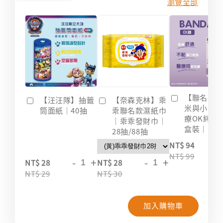
瀏覽全部
【聯名款
【汪汪隊】抽籤
【奈森克林】乖
米與小惡
筒面紙｜40抽
乖聯名款濕紙巾
療OK絆｜2
｜乖乖發財巾｜
盒裝｜台
28抽/88抽
-
NT$ 94
NT$ 99
-
+
-
+
NT$ 28
NT$ 28
NT$ 29
NT$ 30
加入購物車