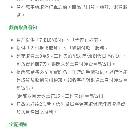
若在您申請取消訂單之前，商品已出貨，請辦理退貨服
務。
｜超商取貨須知
目前提供「7-ELEVEN」、「全家」超商。
提供「先付款後取貨」、「貨到付款」服務。
超商取貨需3至5個工作天的配送時間(例假日不配送)，
可放置超商7天，逾期未領需自付運費重新寄出。
提醒您請務必留真實姓名、正確的手機號碼，以確保能
夠取貨及收到簡訊通知。如名字不對退貨需自付運費重
新寄出。
(超商退回大約需花15個工作天)再重新寄出
無故未取達2次者，信男藥局將保有取消您訂購資格或
加入黑名單之權利。
｜宅配須知