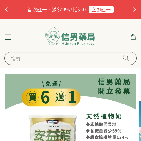
杏
立即註冊
首次註冊，滿$799現抵$50
搜尋