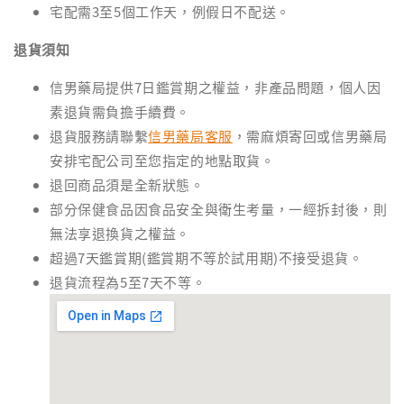
宅配需3至5個工作天，例假日不配送。
退貨須知
信男藥局提供7日鑑賞期之權益，非產品問題，個人因
素退貨需負擔手續費。
退貨服務請聯繫
信男藥局客服
，需麻煩寄回或信男藥局
安排宅配公司至您指定的地點取貨。
退回商品須是全新狀態。
部分保健食品因食品安全與衛生考量，一經拆封後，則
無法享退換貨之權益。
超過7天鑑賞期(鑑賞期不等於試用期)不接受退貨。
退貨流程為5至7天不等。