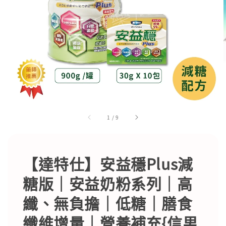
1
/
9
【達特仕】安益穩Plus減
糖版｜安益奶粉系列｜高
纖、無負擔｜低糖｜膳食
纖維增量｜營養補充{信男