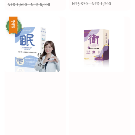
price
price
Regular
NT$ 370
-
NT$ 1,200
NT$ 1,500
-
NT$ 6,000
price
優惠