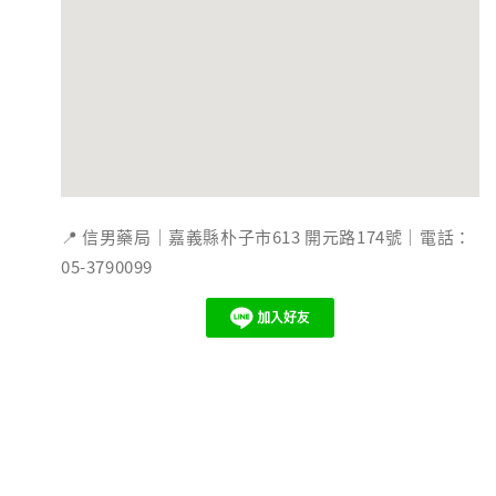
📍 信男藥局｜嘉義縣朴子市613 開元路174號｜電話：
05-3790099