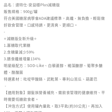
品名：達特仕-安益穩Plus減糖版
販售規格：900g/罐
符合美國糖尿病學會ADA建議標準，高纖、無負擔，輕鬆做
好飲食管理。口感特調，更清爽、更順口。
-
⭐減糖版全新升級⭐
1.寡糖取代果糖
2.含糖量減少59%
3.膳食纖維增量134%
明星級配方：SOD-Like、白藜蘆醇、褐藻醣膠、葡聚多醣
體、酪酸菌
特選素材：吡啶甲酸鉻、武靴葉、專利山苦瓜、葫蘆巴
-
【適用對象】銀髮族營養補充、需飲食管理的健康維持、平
時需要低糖飲食者。
【沖泡方式】使用罐內量匙，取3平匙(約30公克)，再加入