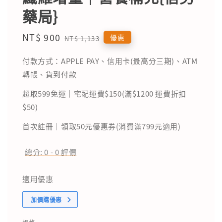
藥局}
Sale
NT$ 900
Regular
優惠
NT$ 1,133
price
price
付款方式：APPLE PAY、信用卡(最高分三期)、ATM
轉帳、貨到付款
超取599免運｜宅配運費$150(滿$1200 運費折扣
$50)
首次註冊｜領取50元優惠券(消費滿799元適用)
總分:
0
-
0
評價
適用優惠
加價購優惠