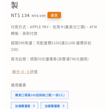
製
Sale
NT$ 134
Regular
優惠
NT$ 199
price
price
付款方式：APPLE PAY、信用卡(最高分三期)、ATM
轉帳、貨到付款
超取599免運｜宅配運費$150(滿$1200 運費折扣
$50)
首次註冊｜領取50元優惠券(消費滿799元適用)
總分:
0
-
0
評價
適用優惠
購買口罩滿599送袋裝口罩(一袋5入)
加價購優惠
加價購優惠