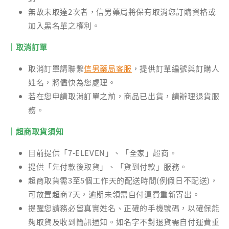
無故未取達2次者，信男藥局將保有取消您訂購資格或
加入黑名單之權利。
｜取消訂單
取消訂單請聯繫
信男藥局客服
，提供訂單編號與訂購人
姓名，將儘快為您處理。
若在您申請取消訂單之前，商品已出貨，請辦理退貨服
務。
｜超商取貨須知
目前提供「7-ELEVEN」、「全家」超商。
提供「先付款後取貨」、「貨到付款」服務。
超商取貨需3至5個工作天的配送時間(例假日不配送)，
可放置超商7天，逾期未領需自付運費重新寄出。
提醒您請務必留真實姓名、正確的手機號碼，以確保能
夠取貨及收到簡訊通知。如名字不對退貨需自付運費重