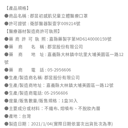
【產品規格】
●商品名稱 : 郡昱初感肌兒童立體醫療口罩
●許可證號 : 衛部醫器製壹字009214號
【醫療器材製造商許可執照】
●藥 商 許 可 執 照 : 嘉縣藥製字第MD6140000159號
●藥 商 名 稱 : 郡昱股份有限公司
●藥 商 地 址 : 嘉義縣大林鎮中坑里大埔美園區一路12
號
●藥 商 電 話 : 05-2956606
●生產/製造商名稱: 郡昱股份有限公司
●生產/製造商地址：嘉義縣大林鎮大埔美園區一路12號
●生產/製造商電話: 05-2956606
●度量/販售數量/販售規格：1盒30入
●主要成分或材料：不織布､熔噴布、不脫妝內層
●產地：台灣
●製造日期：2021/1/04(實際日期依當次出貨批次為準)