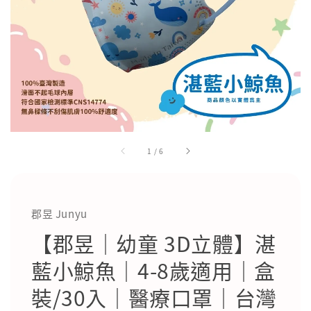
1
/
6
郡昱 Junyu
【郡昱｜幼童 3D立體】湛
藍小鯨魚｜4-8歲適用｜盒
裝/30入｜醫療口罩｜台灣