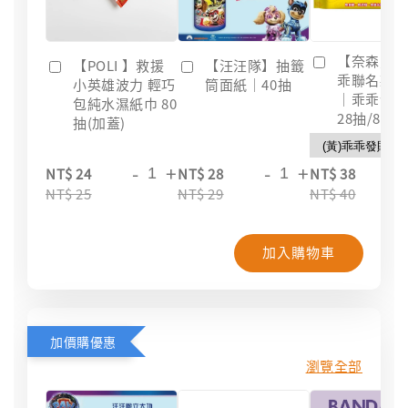
【奈森克
【POLI 】救援
【汪汪隊】抽籤
乖聯名款
小英雄波力 輕巧
筒面紙｜40抽
｜乖乖發
包純水濕紙巾 80
28抽/88抽
抽(加蓋)
-
+
-
+
-
NT$ 24
NT$ 28
NT$ 38
NT$ 25
NT$ 29
NT$ 40
加入購物車
加價購優惠
瀏覽全部