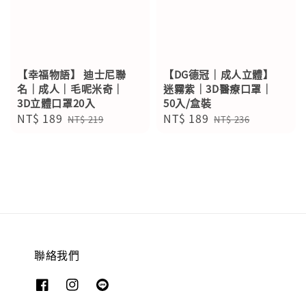
【幸福物語】 迪士尼聯
【DG德冠｜成人立體】
名｜成人｜毛呢米奇｜
迷霧紫｜3D醫療口罩｜
3D立體口罩20入
50入/盒裝
Sale
NT$ 189
Regular
Sale
NT$ 189
Regular
NT$ 219
NT$ 236
price
price
price
price
聯絡我們