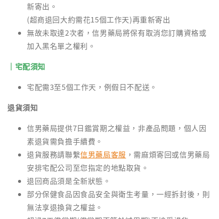
新寄出。
(超商退回大約需花15個工作天)再重新寄出
無故未取達2次者，信男藥局將保有取消您訂購資格或
加入黑名單之權利。
｜宅配須知
宅配需3至5個工作天，例假日不配送。
退貨須知
信男藥局提供7日鑑賞期之權益，非產品問題，個人因
素退貨需負擔手續費。
退貨服務請聯繫
信男藥局客服
，需麻煩寄回或信男藥局
安排宅配公司至您指定的地點取貨。
退回商品須是全新狀態。
部分保健食品因食品安全與衛生考量，一經拆封後，則
無法享退換貨之權益。