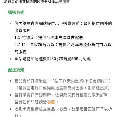
消費者使用前應詳閱醫療器材產品說明書
｜運送方式
信男藥局官方網站提供以下送貨方式：暫無提供國外的
出貨服務
1.新竹物流：提供台灣本島區域做配送
2.7-11、全家超商取貨：提供台灣本島及外島門市取貨
的服務
滿599元免運
全站購物宅配運費$150 ; 超商
｜配送須知
產品將於訂購後至1~ 3個工作天內出貨(不包含例假日)
（若遇國定假日或颱風地震等天災因素，則順延出貨）
若訂購資訊有疑問時，信男藥局將有權優先取消訂單，
若有任何問題請洽
客服
。
收到商品後請檢查商品、容量、數量是否正確再予以拆
封。