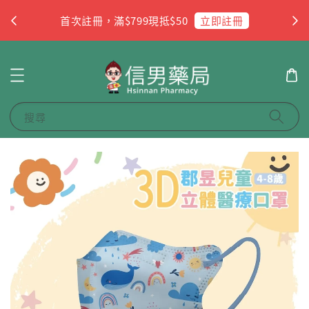
杏
立即註冊
首次註冊，滿$799現抵$50
搜尋