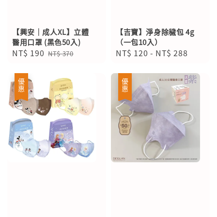
【興安｜成人XL】立體
【吉寶】淨身除穢包 4g
醫用口罩 (黑色50入)
（一包10入）
Sale
NT$ 190
Regular
Regular
NT$ 120
-
NT$ 288
NT$ 370
price
price
price
優惠
優惠