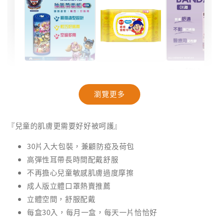
【聯名款
【汪汪隊】抽籤
【奈森克林】乖
米與小惡
筒面紙｜40抽
乖聯名款濕紙巾
療OK絆｜2
瀏覽更多
｜乖乖發財巾｜
盒裝｜台
28抽/88抽
-
NT$ 94
『兒童的肌膚更需要好好被呵護』
NT$ 99
-
+
-
+
NT$ 28
NT$ 28
NT$ 29
30片入大包裝，兼顧防疫及荷包
NT$ 30
高彈性耳帶長時間配戴舒服
不再擔心兒童敏感肌膚過度摩擦
加入購物車
成人版立體口罩熱賣推薦
立體空間，舒服配戴
每盒30入，每月一盒，每天一片恰恰好