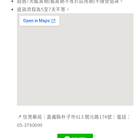
超過7天鑑賞期(鑑賞期不等於試用期)不接受退貨。
退貨流程為5至7天不等。
📍 信男藥局｜嘉義縣朴子市613 開元路174號｜電話：
05-3790099