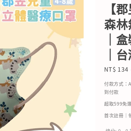
【郡
森林
｜盒
｜台
Sale
NT$ 134
price
付款方式：A
到付款
超取599免運
首次註冊｜領
總分:
0
-
0