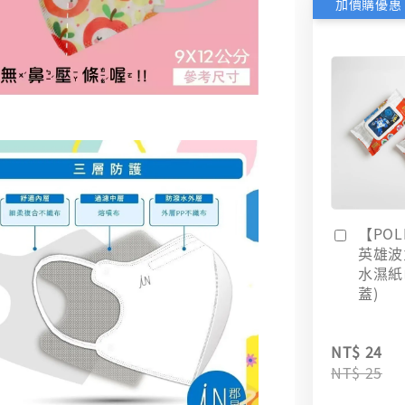
加價購優惠
【POL
英雄波
水濕紙巾
蓋)
NT$ 24
NT$ 25