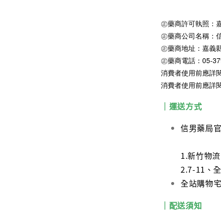
㊣藥商許可執照：嘉縣
㊣藥商公司名稱：
㊣藥商地址：嘉義縣
㊣藥商電話：05-379
消費者使用前應詳
消費者使用前應詳
｜運送方式
信男藥局
1.新竹物
2.7-1
全站購物宅配
｜配送須知