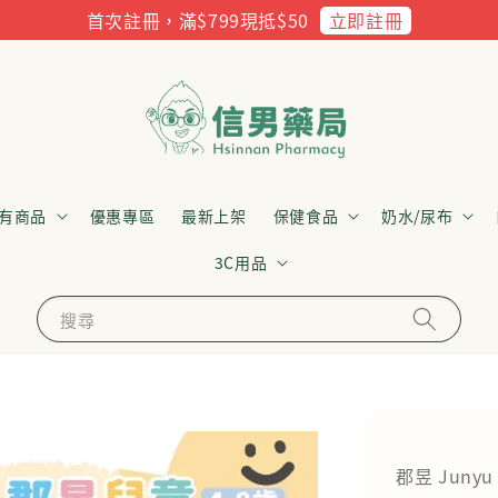
立即註冊
首次註冊，滿$799現抵$50
有商品
優惠專區
最新上架
保健食品
奶水/尿布
3C用品
搜尋
郡昱 Junyu