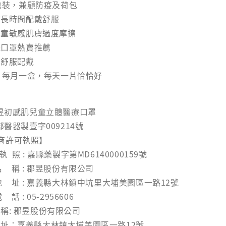
包裝，兼顧防疫及荷包
帶長時間配戴舒服
-
+
-
+
-
+
NT$ 28
NT$ 94
NT
兒童敏感肌膚過度摩擦
NT$ 30
NT$ 99
NT
體口罩熱賣推薦
，舒服配戴
，每月一盒，每天一片恰恰好
加入購物車
郡昱初感肌兒童立體醫療口罩
部醫器製壹字009214號
商許可執照】
 照 : 嘉縣藥製字第MD6140000159號
稱 : 郡昱股份有限公司
址 : 嘉義縣大林鎮中坑里大埔美園區一路12號
: 05-2956606
稱: 郡昱股份有限公司
地址：嘉義縣大林鎮大埔美園區一路12號