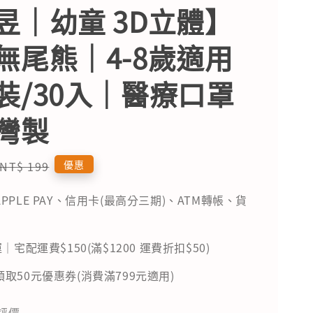
昱｜幼童 3D立體】
無尾熊｜4-8歲適用
裝/30入｜醫療口罩
灣製
Regular
優惠
NT$ 199
price
PPLE PAY、信用卡(最高分三期)、ATM轉帳、貨
｜宅配運費$150(滿$1200 運費折扣$50)
取50元優惠券(消費滿799元適用)
評價