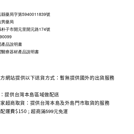
藥局字第5940011839號
信男藥局
朴子市開元里開元路174號
0099
閱產品說明書
閱醫療器材產品說明書
官方網站提供以下送貨方式：暫無提供國外的出貨服務
流：提供台灣本島區域做配送
1、全家超商取貨：提供台灣本島及外島門市取貨的服務
運費$150 ; 超商
滿599元免運