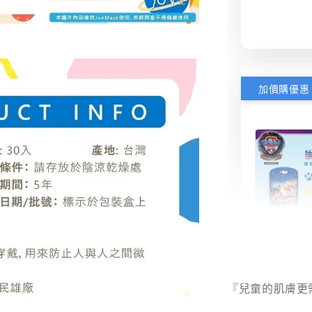
加價購優惠
【汪汪
面紙｜
『兒童的肌膚更