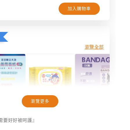
加入購物車
瀏覽全部
瀏覽更多
隊】抽籤筒
【奈森克林】乖乖
【聯名款｜庫洛米
40抽
聯名款濕紙巾｜乖
與小惡魔】醫療OK
需要好好被呵護』
乖發財巾｜28
絆｜20入/盒裝｜
抽/88抽
台灣製