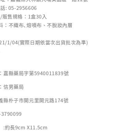
 05-2956606
/販售規格：1盒30入
料：不織布､熔噴布、不脫妝內層
21/1/04(實際日期依當次出貨批次為準)
年
嘉縣藥局字第5940011839號
：信男藥局
義縣朴子市開元里開元路174號
790099
約長9cm X11.5cm