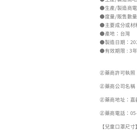
●生產/製造商電話:
●度量/販售數量
●主要成分或材
●產地：台灣
●製造日期：20
●有效期限 : 3
㊣藥商許可執照：
㊣藥商公司名稱
㊣藥商地址：嘉
㊣藥商電話：05-3
【兒童口罩尺寸】: