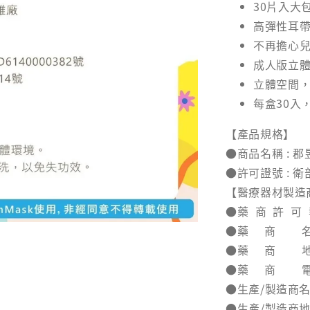
30片入大
高彈性耳
NT$ 28
不再擔心
NT$ 29
成人版立
立體空間
每盒30入
【產品規格】
●商品名稱 : 
●許可證號 : 衛
【醫療器材製造
●藥 商 許 可 執
●藥 商 名 
●藥 商 地 
●藥 商 電 話 
●生產/製造商名
●生產/製造商