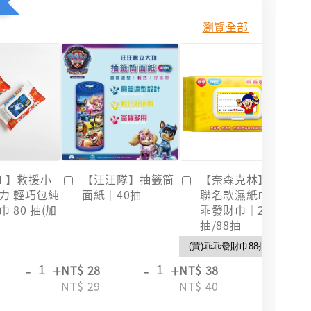
瀏覽全部
I 】救援小
【汪汪隊】抽籤筒
【奈森克林】乖乖
力 輕巧包純
面紙｜40抽
聯名款濕紙巾｜乖
 80 抽(加
乖發財巾｜28
抽/88抽
-
+
-
+
-
+
NT$ 28
NT$ 38
NT
NT$ 29
NT$ 40
NT