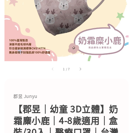
1
/
7
郡昱 Junyu
【郡昱｜幼童 3D立體】奶
霜麋小鹿｜4-8歲適用｜盒
裝/30入｜醫療口罩｜台灣