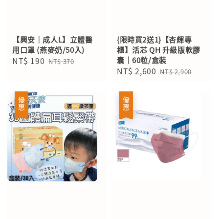
【興安｜成人L】立體醫
{限時買2送1}【杏輝專
用口罩 (燕麥奶/50入)
櫃】活芯 QH 升級版軟膠
Sale
NT$ 190
Regular
囊｜60粒/盒裝
NT$ 370
Sale
NT$ 2,600
Regular
price
price
NT$ 2,900
price
price
優惠
優惠