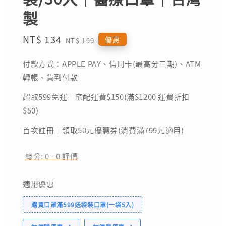
製
Sale
NT$ 134
Regular
優惠
NT$ 199
price
price
付款方式：APPLE PAY、信用卡(最高分三期)、ATM
轉帳、貨到付款
超取599免運｜宅配運費$150(滿$1200 運費折扣
$50)
首次註冊｜領取50元優惠券(消費滿799元適用)
總分:
0
-
0
評價
適用優惠
購買口罩滿599送袋裝口罩(一袋5入)