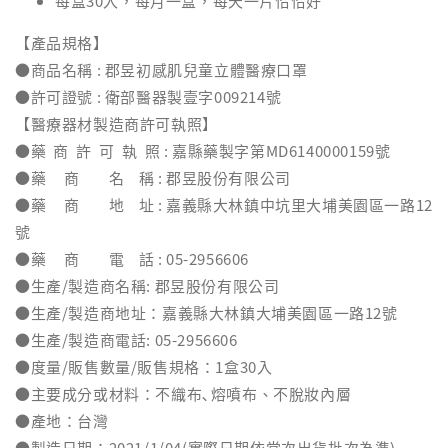
每盒30入，每月一盒，每天一片恰恰好
【產品規格】
●商品名稱 : 郡昱初感肌兒童立體醫療口罩
●許可證號 : 衛部醫器製壹字009214號
【醫療器材製造商許可執照】
●藥 商 許 可 執 照 : 嘉縣藥製字第MD6140000159號
●藥 商 名 稱 : 郡昱股份有限公司
●藥 商 地 址 : 嘉義縣大林鎮中坑里大埔美園區一路12
號
●藥 商 電 話 : 05-2956606
●生產/製造商名稱: 郡昱股份有限公司
●生產/製造商地址：嘉義縣大林鎮大埔美園區一路12號
●生產/製造商電話: 05-2956606
●度量/販售數量/販售規格：1盒30入
●主要成分或材料：不織布､熔噴布、不脫妝內層
●產地：台灣
●製造日期：2021/1/04(實際日期依當次出貨批次為準)