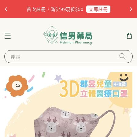
杏
立即註冊
首次註冊，滿$799現抵$50
搜尋