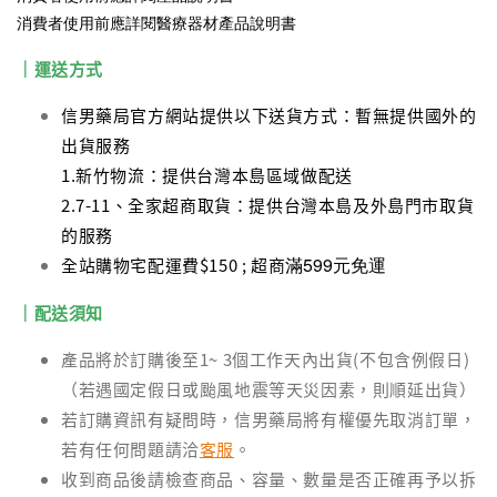
消費者使用前應詳閱醫療器材產品說明書
｜運送方式
信男藥局官方網站提供以下送貨方式：暫無提供國外的
出貨服務
1.新竹物流：提供台灣本島區域做配送
2.7-11、全家超商取貨：提供台灣本島及外島門市取貨
的服務
滿599元免運
全站購物宅配運費$150 ; 超商
｜配送須知
產品將於訂購後至1~ 3個工作天內出貨(不包含例假日)
（若遇國定假日或颱風地震等天災因素，則順延出貨）
若訂購資訊有疑問時，信男藥局將有權優先取消訂單，
若有任何問題請洽
客服
。
收到商品後請檢查商品、容量、數量是否正確再予以拆