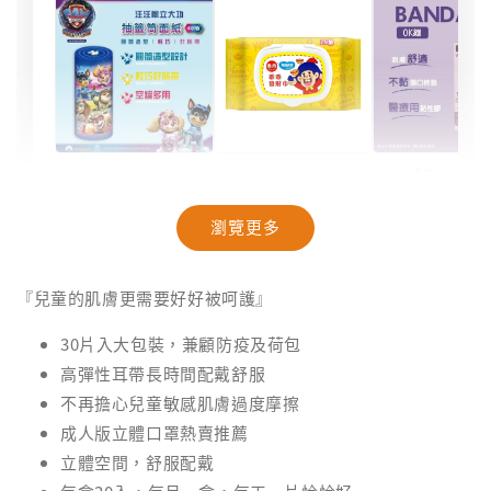
【聯名款
【汪汪隊】抽籤
【奈森克林】乖
米與小惡
筒面紙｜40抽
乖聯名款濕紙巾
療OK絆｜2
瀏覽更多
｜乖乖發財巾｜
盒裝｜台
28抽/88抽
-
NT$ 94
『兒童的肌膚更需要好好被呵護』
NT$ 99
-
+
-
+
NT$ 28
NT$ 28
NT$ 29
30片入大包裝，兼顧防疫及荷包
NT$ 30
高彈性耳帶長時間配戴舒服
不再擔心兒童敏感肌膚過度摩擦
加入購物車
成人版立體口罩熱賣推薦
立體空間，舒服配戴