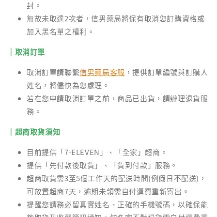
封。
無故未取達2次者，信男藥局將保有取消您訂購資格或
加入黑名單之權利。
｜取消訂單
取消訂單請聯繫
信男藥局客服
，提供訂單編號與訂購人
姓名，將儘快為您處理。
若在您申請取消訂單之前，商品已出貨，請辦理退貨服
務。
｜超商取貨須知
目前提供「7-ELEVEN」、「全家」超商。
提供「先付款後取貨」、「貨到付款」服務。
超商取貨需3至5個工作天的配送時間(例假日不配送)，
可放置超商7天，逾期未領需自付運費重新寄出。
提醒您請務必留真實姓名、正確的手機號碼，以確保能