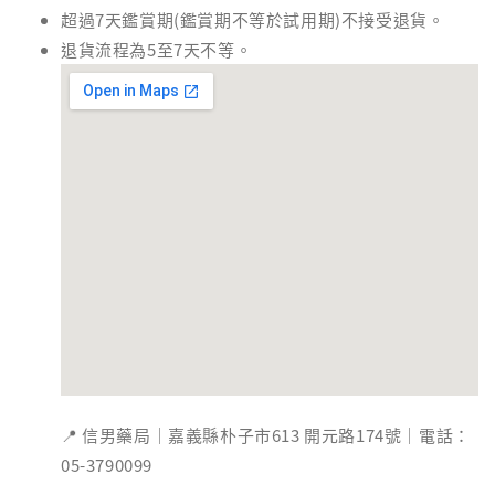
超過7天鑑賞期(鑑賞期不等於試用期)不接受退貨。
退貨流程為5至7天不等。
📍 信男藥局｜嘉義縣朴子市613 開元路174號｜電話：
05-3790099