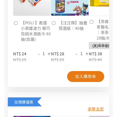
【奈森克
【POLI 】救援
【汪汪隊】抽籤
乖聯名款
小英雄波力 輕巧
筒面紙｜40抽
｜乖乖發
包純水濕紙巾 80
28抽/88抽
抽(加蓋)
-
+
-
+
-
NT$ 24
NT$ 28
NT$ 38
NT$ 25
NT$ 29
NT$ 40
加入購物車
加價購優惠
瀏覽全部