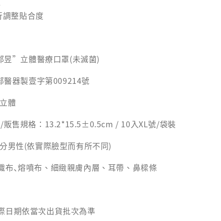
佳
行調整貼合度
“郡昱”立體醫療口罩(未滅菌)
部醫器製壹字第009214號
人立體
售規格：13.2*15.5±0.5cm / 10入XL號/袋裝
分男性(依實際臉型而有所不同)
織布､熔噴布、細緻親膚內層、耳帶、鼻樑條
際日期依當次出貨批次為準