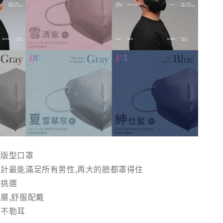
號版型口罩
計最能滿足所有男性,再大的臉都罩得住
供挑選
層,舒服配戴
力不勒耳