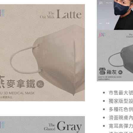
市售最大
獨家版型設
多種花色
滑面親膚內
寬耳高彈