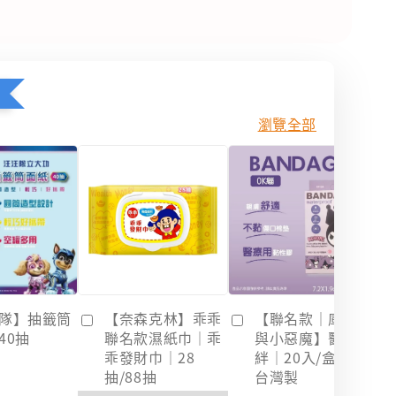
瀏覽全部
隊】抽籤筒
【奈森克林】乖乖
【聯名款｜庫洛米
40抽
聯名款濕紙巾｜乖
與小惡魔】醫療OK
乖發財巾｜28
絆｜20入/盒裝｜
抽/88抽
台灣製