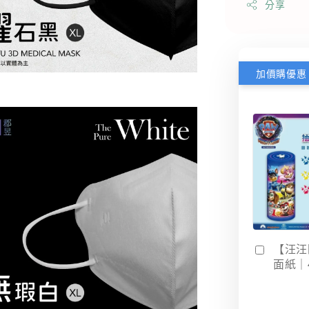
分享
加價購優惠
【汪汪
面紙｜