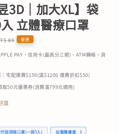
昱3D｜加大XL】袋
10入 立體醫療口罩
egular
優惠
T$ 89
rice
PPLE PAY、信用卡(最高分三期)、ATM轉帳、貨
｜宅配運費$150(滿$1200 運費折扣$50)
取50元優惠券(消費滿799元適用)
評價
99送袋裝口罩(一袋5入)
加價購優惠