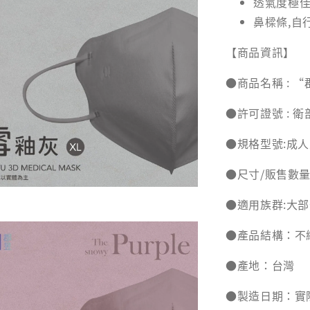
透氣度極
鼻樑條,自
【商品資訊】
●商品名稱 : 
●許可證號 : 衛
●規格型號:成
●尺寸/販售數量/販
●適用族群:大部
●產品結構：不
●產地：台灣
●製造日期：實