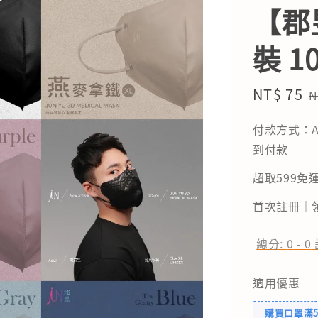
【郡
裝 
Sale
NT$ 75
R
N
price
p
付款方式：A
到付款
超取599免運
首次註冊｜領
總分:
0
-
0
適用優惠
購買口罩滿5