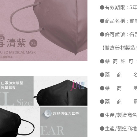
●有效期限 : 5
●商品名稱 : 
●許可證號 : 衛
【醫療器材製造
●藥 商 許 可 執
●藥 商 名 
●藥 商 地 
●藥 商 電 話 
●生產/製造商名
●生產/製造商