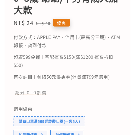
大款
Sale
NT$ 24
Regular
優惠
NT$ 40
price
price
付款方式：APPLE PAY、信用卡(最高分三期)、ATM
轉帳、貨到付款
超取599免運｜宅配運費$150(滿$1200 運費折扣
$50)
首次註冊｜領取50元優惠券(消費滿799元適用)
總分:
0
-
0
評價
適用優惠
購買口罩滿599送袋裝口罩(一袋5入)
加價購優惠
加價購優惠