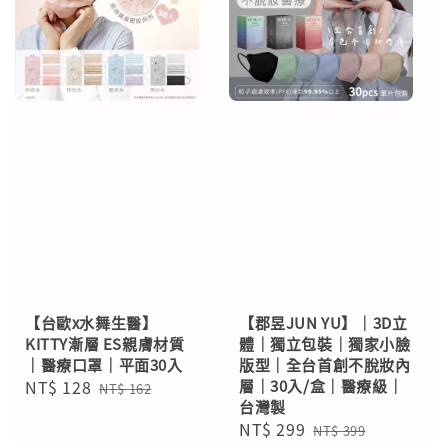
【台歐x水舞生醫】
【郡昱JUN YU】｜3D立
KITTY漸層 ES親膚材質
體｜獨立包裝｜獨家小臉
｜醫療口罩｜平面30入
版型｜全台首創不脫妝內
Sale
NT$ 128
Regular
層｜30入/盒｜醫療級｜
NT$ 162
台灣製
price
price
Sale
NT$ 299
Regular
NT$ 399