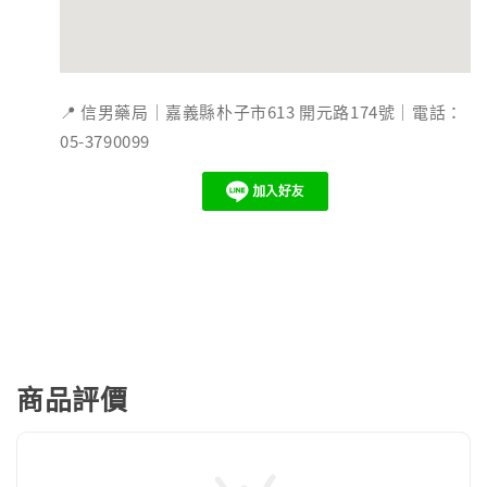
📍 信男藥局｜嘉義縣朴子市613 開元路174號｜電話：
05-3790099
商品評價