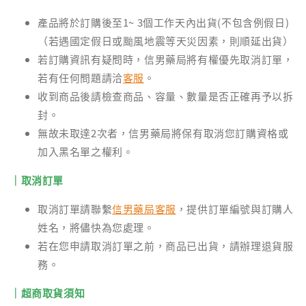
產品將於訂購後至1~ 3個工作天內出貨(不包含例假日)
（若遇國定假日或颱風地震等天災因素，則順延出貨）
若訂購資訊有疑問時，信男藥局將有權優先取消訂單，
若有任何問題請洽
客服
。
收到商品後請檢查商品、容量、數量是否正確再予以拆
封。
無故未取達2次者，信男藥局將保有取消您訂購資格或
加入黑名單之權利。
｜取消訂單
取消訂單請聯繫
信男藥局客服
，提供訂單編號與訂購人
姓名，將儘快為您處理。
若在您申請取消訂單之前，商品已出貨，請辦理退貨服
務。
｜超商取貨須知