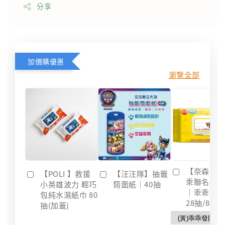
分享
加價購優惠
瀏覽全部
【奈森克
【POLI 】救援
【汪汪隊】抽籤
乖聯名款
小英雄波力 輕巧
筒面紙｜40抽
｜乖乖發
包純水濕紙巾 80
28抽/88抽
抽(加蓋)