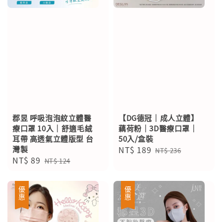
郡昱 呼吸泡泡紋立體醫
【DG德冠｜成人立體】
療口罩 10入｜舒適毛絨
藕荷粉｜3D醫療口罩｜
耳帶 高透氣立體版型 台
50入/盒裝
灣製
Sale
NT$ 189
Regular
NT$ 236
Sale
NT$ 89
Regular
price
price
NT$ 124
price
price
優惠
優惠