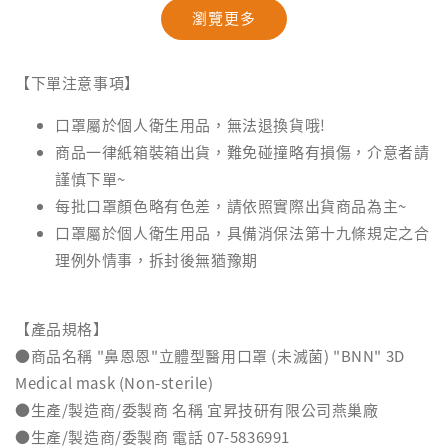
療OK絆｜2
瀏覽更多
｜乖乖發財巾｜
盒裝｜台
28抽/88抽
-
NT$ 94
【下單注意事項】
NT$ 99
-
+
-
+
NT$ 28
NT$ 28
NT$ 29
口罩屬於個人衛生用品，無法退換貨哦!
NT$ 30
商品一律紙箱裝箱出貨，難免碰撞略有損傷，介意者請
謹慎下單~
加入購物車
每批口罩顏色略有色差，請依照實際出貨商品為主~
口罩屬於個人衛生用品，具備消保法第十九條規定之合
理例外情事，拆封後無猶豫期
【產品規格】
●商品名稱 "鼻恩恩"立體型醫用口罩 (未滅菌) "BNN" 3D
Medical mask (Non-sterile)
●生產/製造商/委製商 名稱 宜昇技研有限公司燕巢廠
●生產/製造商/委製商 電話 07-5836991