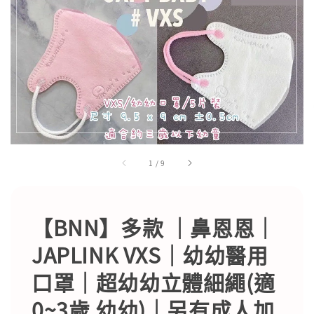
1
/
9
【BNN】多款 ｜鼻恩恩｜
JAPLINK VXS｜幼幼醫用
口罩｜超幼幼立體細繩(適
0~3歲 幼幼)｜另有成人加