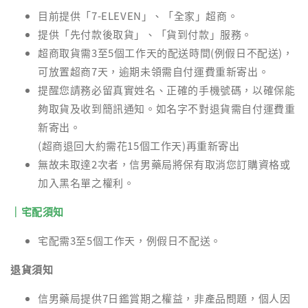
目前提供「7-ELEVEN」、「全家」超商。
提供「先付款後取貨」、「貨到付款」服務。
超商取貨需3至5個工作天的配送時間(例假日不配送)，
可放置超商7天，逾期未領需自付運費重新寄出。
提醒您請務必留真實姓名、正確的手機號碼，以確保能
夠取貨及收到簡訊通知。如名字不對退貨需自付運費重
新寄出。
(超商退回大約需花15個工作天)再重新寄出
無故未取達2次者，信男藥局將保有取消您訂購資格或
加入黑名單之權利。
｜宅配須知
宅配需3至5個工作天，例假日不配送。
退貨須知
信男藥局提供7日鑑賞期之權益，非產品問題，個人因