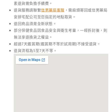
素退貨需負擔手續費。
退貨服務請聯繫
信男藥局客服
，需麻煩寄回或信男藥局
安排宅配公司至您指定的地點取貨。
退回商品須是全新狀態。
部分保健食品因食品安全與衛生考量，一經拆封後，則
無法享退換貨之權益。
超過7天鑑賞期(鑑賞期不等於試用期)不接受退貨。
退貨流程為5至7天不等。