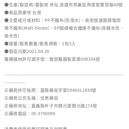
●生產/製造商/委製商 地址 高雄市燕巢區角宿里寶頂巷48號
●商品原產地 台灣
●主要成分或材料：PP不織布(防潑水)、高密度濾菌靜電熔
噴不織布(Melt-blown)、EP超細複合纖維不織布(具親水性、
吸水性)
●度量/販售數量/販售規格：1包5入
●製造日期2021.04.29
醫療器材許可證字號：衛部醫器製壹第008304號
--------------------------------------------------------------------------
-------------
㊣藥商許可執照：嘉縣藥局字第5940011839號
㊣藥商公司名稱：信男藥局
㊣藥商地址：嘉義縣朴子市開元里開元路174號
㊣藥商電話：05-3790099
消費者使用前應詳閱產品說明書