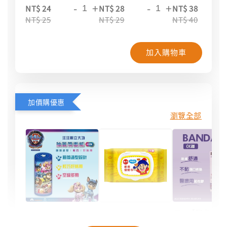
-
+
-
+
-
NT$ 24
NT$ 28
NT$ 38
NT$ 25
NT$ 29
NT$ 40
加入購物車
加價購優惠
瀏覽全部
【聯名款
【汪汪隊】抽籤
【奈森克林】乖
米與小惡
筒面紙｜40抽
乖聯名款濕紙巾