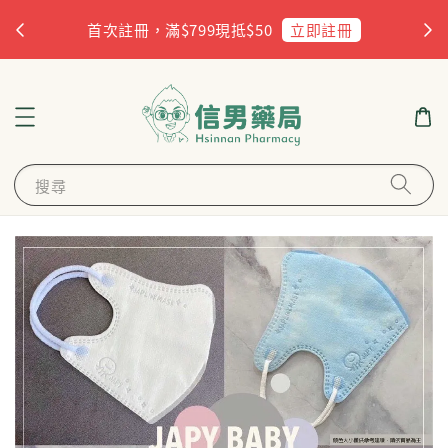
杏
立即註冊
首次註冊，滿$799現抵$50
搜尋