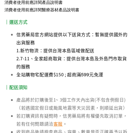
消費者使用前應詳閱產品說明書
消費者使用前應詳閱醫療器材產品說明書
｜運送方式
信男藥局官方網站提供以下送貨方式：暫無提供國外的
出貨服務
1.新竹物流：提供台灣本島區域做配送
2.7-11、全家超商取貨：提供台灣本島及外島門市取貨
的服務
滿599元免運
全站購物宅配運費$150 ; 超商
｜配送須知
產品將於訂購後至1~ 3個工作天內出貨(不包含例假日)
（若遇國定假日或颱風地震等天災因素，則順延出貨）
若訂購資訊有疑問時，信男藥局將有權優先取消訂單，
若有任何問題請洽
客服
。
收到商品後請檢查商品、容量、數量是否正確再予以拆