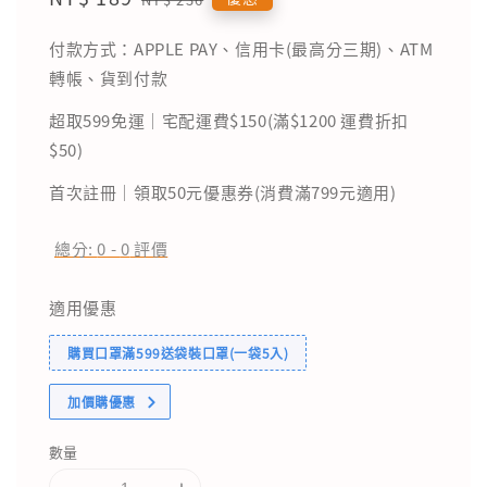
price
price
付款方式：APPLE PAY、信用卡(最高分三期)、ATM
轉帳、貨到付款
超取599免運｜宅配運費$150(滿$1200 運費折扣
$50)
首次註冊｜領取50元優惠券(消費滿799元適用)
總分:
0
-
0
評價
適用優惠
購買口罩滿599送袋裝口罩(一袋5入)
加價購優惠
數量