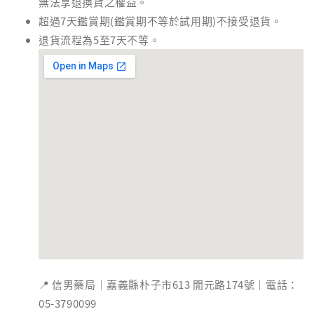
無法享退換貨之權益。
超過7天鑑賞期(鑑賞期不等於試用期)不接受退貨。
退貨流程為5至7天不等。
📍 信男藥局｜嘉義縣朴子市613 開元路174號｜電話：
05-3790099