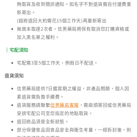
夠取貨及收到簡訊通知。如名字不對退貨需自付運費重
新寄出。
(超商退回大約需花15個工作天)再重新寄出
無故未取達2次者，信男藥局將保有取消您訂購資格或
加入黑名單之權利。
｜宅配須知
宅配需3至5個工作天，例假日不配送。
退貨須知
信男藥局提供7日鑑賞期之權益，非產品問題，個人因
素退貨需負擔手續費。
退貨服務請聯繫
信男藥局客服
，需麻煩寄回或信男藥局
安排宅配公司至您指定的地點取貨。
退回商品須是全新狀態。
部分保健食品因食品安全與衛生考量，一經拆封後，則