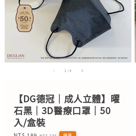
1
/
4
【DG德冠｜成人立體】曜
石黑｜3D醫療口罩｜50
入/盒裝
Sale
NT$ 189
Regular
優惠
NT$ 236