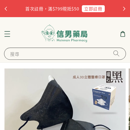
杏
立即註冊
首次註冊，滿$799現抵$50
搜尋