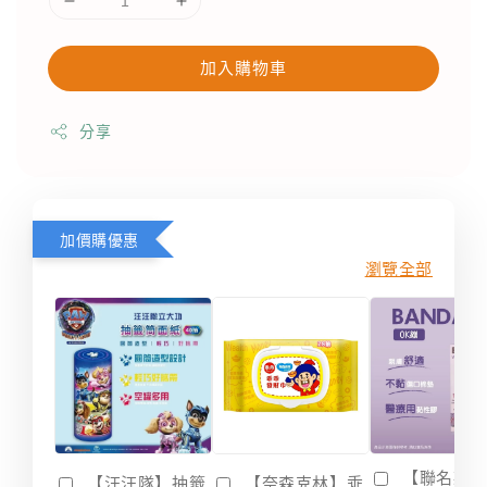
加入購物車
分享
加價購優惠
瀏覽全部
【聯名款
【汪汪隊】抽籤
【奈森克林】乖