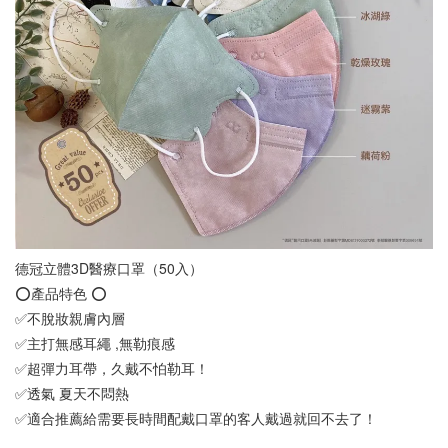
德冠立體3D醫療口罩（50入）
⭕️產品特色 ⭕️
✅不脫妝親膚內層
✅主打無感耳繩 ,無勒痕感
✅超彈力耳帶，久戴不怕勒耳！
✅透氣 夏天不悶熱
✅適合推薦給需要長時間配戴口罩的客人戴過就回不去了！