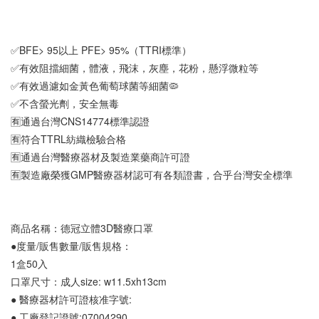
✅BFE> 95以上 PFE> 95%（TTRI標準）
✅有效阻擋細菌，體液，飛沫，灰塵，花粉，懸浮微粒等
✅有效過濾如金黃色葡萄球菌等細菌🦠
✅不含螢光劑，安全無毒
🈶通過台灣CNS14774標準認證
🈶符合TTRL紡織檢驗合格
🈶通過台灣醫療器材及製造業藥商許可證
🈶製造廠榮獲GMP醫療器材認可有各類證書，合乎台灣安全標準
商品名稱：德冠立體3D醫療口罩
●度量/販售數量/販售規格：
1盒50入
口罩尺寸：成人size: w11.5xh13cm
● 醫療器材許可證核准字號:
● 工廠登記證號:07004290