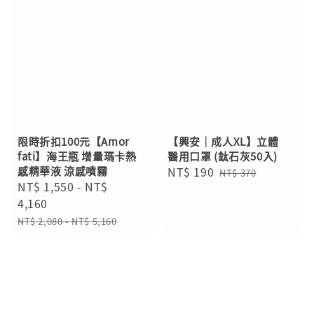
限時折扣100元【Amor
【興安｜成人XL】立體
fati】海王瓶 增量瑪卡熱
醫用口罩 (鈦石灰50入)
感精華液 涼感噴霧
Sale
NT$ 190
Regular
NT$ 370
Sale
NT$ 1,550
-
NT$
price
price
price
4,160
Regular
NT$ 2,080
-
NT$ 5,160
price