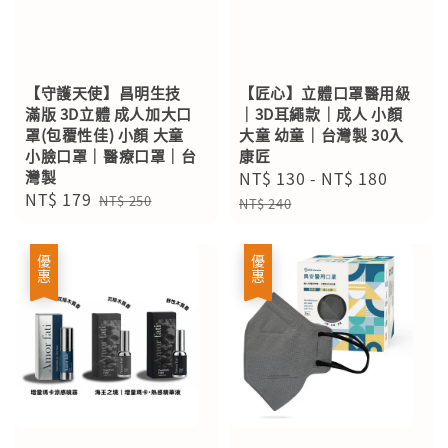
【守護天使】昌明生技
【匠心】立體口罩醫用級
滿版 3D立體 成人加大口
｜3D耳繩款｜成人 小顏
罩(包覆性佳) 小顏 大童
大童 幼童｜台灣製 30入
小臉口罩｜醫療口罩｜台
康匠
灣製
Sale
NT$ 130
-
NT$ 180
Regul
Sale
NT$ 179
Regular
price
price
NT$ 250
NT$ 240
price
price
優惠
優惠