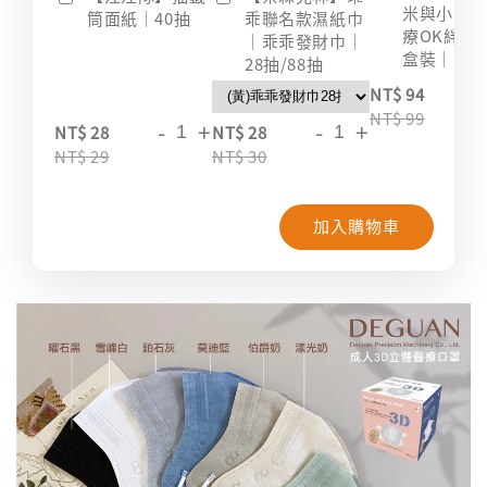
米與小惡
筒面紙｜40抽
乖聯名款濕紙巾
療OK絆｜2
｜乖乖發財巾｜
盒裝｜台
28抽/88抽
-
NT$ 94
NT$ 99
-
+
-
+
NT$ 28
NT$ 28
NT$ 29
NT$ 30
加入購物車