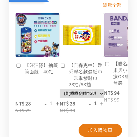
瀏覽全部
【聯名款
【汪汪隊】抽籤
【奈森克林】乖
米與小惡
筒面紙｜40抽
乖聯名款濕紙巾
療OK絆｜2
｜乖乖發財巾｜
盒裝｜台
28抽/88抽
-
NT$ 94
NT$ 99
-
+
-
+
NT$ 28
NT$ 28
NT$ 29
NT$ 30
加入購物車