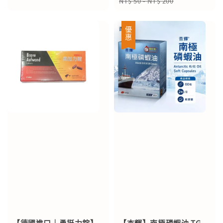
NT$ 50
-
NT$ 200
優惠
【德國進口｜勇挺力錠】
【杏輝】南極磷蝦油 TG