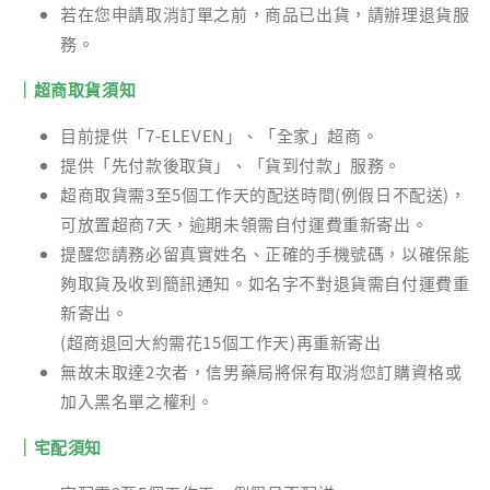
若在您申請取消訂單之前，商品已出貨，請辦理退貨服
務。
｜超商取貨須知
目前提供「7-ELEVEN」、「全家」超商。
提供「先付款後取貨」、「貨到付款」服務。
超商取貨需3至5個工作天的配送時間(例假日不配送)，
可放置超商7天，逾期未領需自付運費重新寄出。
提醒您請務必留真實姓名、正確的手機號碼，以確保能
夠取貨及收到簡訊通知。如名字不對退貨需自付運費重
新寄出。
(超商退回大約需花15個工作天)再重新寄出
無故未取達2次者，信男藥局將保有取消您訂購資格或
加入黑名單之權利。
｜宅配須知