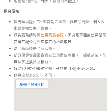
宅配需3至5個工作天，例假日不配送。
退貨須知
信男藥局提供7日鑑賞期之權益，非產品問題，個人因
素退貨需負擔手續費。
退貨服務請聯繫
信男藥局客服
，需麻煩寄回或信男藥局
安排宅配公司至您指定的地點取貨。
退回商品須是全新狀態。
部分保健食品因食品安全與衛生考量，一經拆封後，則
無法享退換貨之權益。
超過7天鑑賞期(鑑賞期不等於試用期)不接受退貨。
退貨流程為5至7天不等。