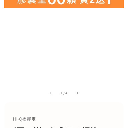
1
/
4
HI-Q褐抑定