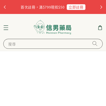
杏
立即註冊
首次註冊，滿$799現抵$50
搜尋