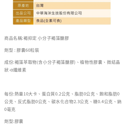
商品名稱:褐抑定 小分子褐藻醣膠
劑型 : 膠囊60粒裝
成份:褐藻萃取物(含小分子褐藻醣膠)、植物性膠囊、微結晶
狀-α纖維素
每份:熱量10大卡、蛋白質0.2公克、脂肪0公克、飽和脂肪0
公克、反式脂肪0公克、碳水化合物2.3公克、糖0.4公克、鈉
0毫克
劑型:膠囊