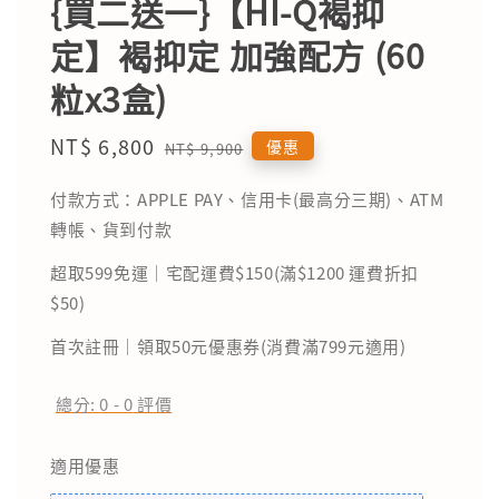
{買二送一}【HI-Q褐抑
定】褐抑定 加強配方 (60
粒x3盒)
Sale
NT$ 6,800
Regular
優惠
NT$ 9,900
price
price
付款方式：APPLE PAY、信用卡(最高分三期)、ATM
轉帳、貨到付款
超取599免運｜宅配運費$150(滿$1200 運費折扣
$50)
首次註冊｜領取50元優惠券(消費滿799元適用)
總分:
0
-
0
評價
適用優惠