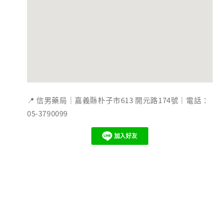
📍 信男藥局｜嘉義縣朴子市613 開元路174號｜電話：
05-3790099