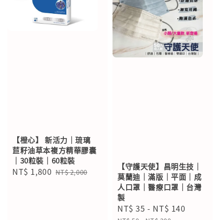
【橙心】 新活力｜琉璃
苣籽油草本複方精華膠囊
｜30粒裝｜60粒裝
【守護天使】昌明生技｜
Sale
NT$ 1,800
Regular
NT$ 2,000
莫蘭迪｜滿版｜平面｜成
price
price
人口罩｜醫療口罩｜台灣
製
Sale
NT$ 35
-
NT$ 140
Regular
price
price