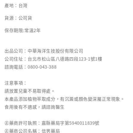
產地：台灣
貨源：公司貨
保存期限:常溫2年
出品公司：中華海洋生技股份有限公司
公司住址：台北市松山區八德路四段123-1號1樓
諮詢電話：0800-043-388
注意事項：
請放置兒童不易取得處。
本產品添加植物萃取成分，有沉澱或顏色變深屬正常現象。
食用後有不適感，請諮詢醫生
㊣藥商許可執照：嘉縣藥局字第5940011839號
㊣藥商公司名稱：信男藥局