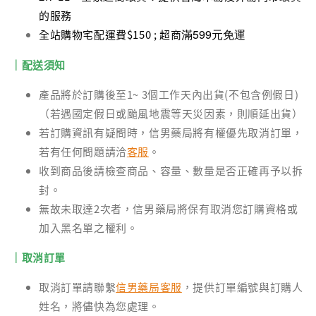
的服務
滿599元免運
全站購物宅配運費$150 ; 超商
｜配送須知
產品將於訂購後至1~ 3個工作天內出貨(不包含例假日)
（若遇國定假日或颱風地震等天災因素，則順延出貨）
若訂購資訊有疑問時，信男藥局將有權優先取消訂單，
若有任何問題請洽
客服
。
收到商品後請檢查商品、容量、數量是否正確再予以拆
封。
無故未取達2次者，信男藥局將保有取消您訂購資格或
加入黑名單之權利。
｜取消訂單
取消訂單請聯繫
信男藥局客服
，提供訂單編號與訂購人
姓名，將儘快為您處理。