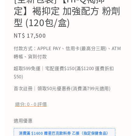
定】褐抑定 加強配方 粉劑
型 (120包/盒)
Regular
NT$ 17,500
price
付款方式：APPLE PAY、信用卡(最高分三期)、ATM
轉帳、貨到付款
超取599免運｜宅配運費$150(滿$1200 運費折扣
$50)
首次註冊｜領取50元優惠券(消費滿799元適用)
總分:
0
-
0
評價
適用優惠
消費滿 $1600 贈星巴克飲料券 乙張（指定保健食品）