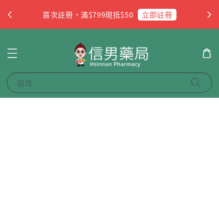
杏
立即註冊
首次註冊，滿$799現抵$50
搜尋