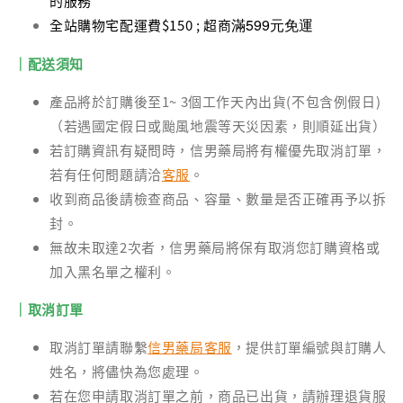
的服務
滿599元免運
全站購物宅配運費$150 ; 超商
｜配送須知
產品將於訂購後至1~ 3個工作天內出貨(不包含例假日)
（若遇國定假日或颱風地震等天災因素，則順延出貨）
若訂購資訊有疑問時，信男藥局將有權優先取消訂單，
若有任何問題請洽
客服
。
收到商品後請檢查商品、容量、數量是否正確再予以拆
封。
無故未取達2次者，信男藥局將保有取消您訂購資格或
加入黑名單之權利。
｜取消訂單
取消訂單請聯繫
信男藥局客服
，提供訂單編號與訂購人
姓名，將儘快為您處理。
若在您申請取消訂單之前，商品已出貨，請辦理退貨服