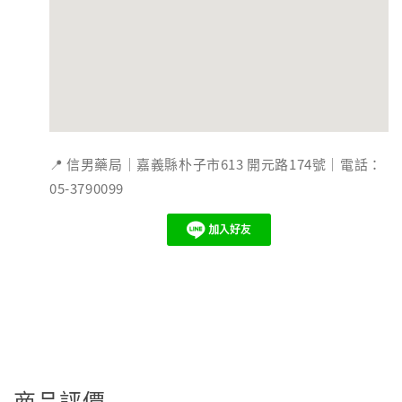
📍 信男藥局｜嘉義縣朴子市613 開元路174號｜電話：
05-3790099
商品評價