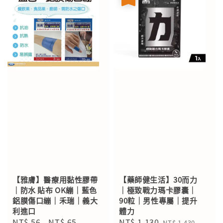
【雅膚】醫療用黏性膠帶
【藥師健生活】30而力
｜防水 貼布 OK繃｜藍色
｜極致戰力瑪卡膠囊｜
鋁膜傷口繃｜禾瑞｜義大
90粒｜男性專屬｜提升
利進口
體力
Regular
NT$ 56
-
NT$ 65
Sale
NT$ 1,130
Regular
NT$ 1,430