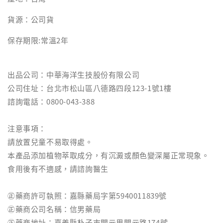
貨源：公司貨
保存期限:常溫2年
出品公司：中華海洋生技股份有限公司
公司住址：台北市松山區八德路四段123-1號1樓
諮詢電話：0800-043-388
注意事項：
請放置兒童不易取得處。
本產品添加植物萃取成分，有沉澱或顏色變深屬正常現象。
食用後有不適感，請諮詢醫生
㊣藥商許可執照：嘉縣藥局字第5940011839號
㊣藥商公司名稱：信男藥局
㊣藥商地址：嘉義縣朴子市開元里開元路174號