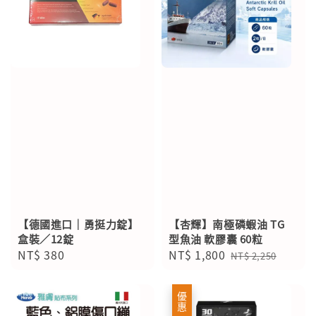
【德國進口｜勇挺力錠】
【杏輝】南極磷蝦油 TG
盒裝／12錠
型魚油 軟膠囊 60粒
Regular
NT$ 380
Sale
NT$ 1,800
Regular
NT$ 2,250
price
price
price
優惠