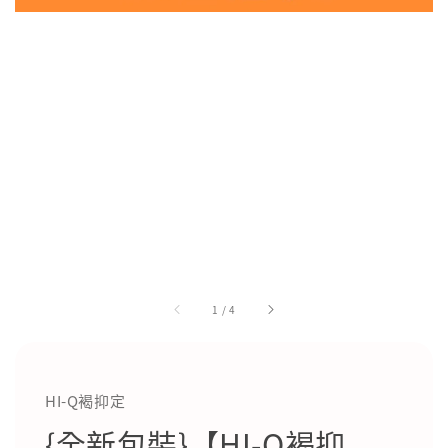
1
/
4
HI-Q褐抑定
{全新包裝}【HI-Q褐抑