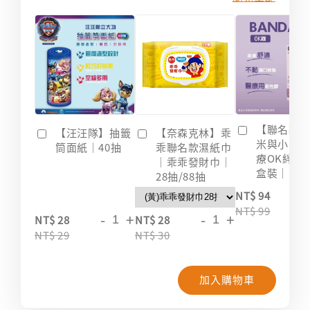
【聯名款
【汪汪隊】抽籤
【奈森克林】乖
米與小惡
筒面紙｜40抽
乖聯名款濕紙巾
療OK絆｜2
｜乖乖發財巾｜
盒裝｜台
28抽/88抽
-
NT$ 94
NT$ 99
-
+
-
+
NT$ 28
NT$ 28
NT$ 29
NT$ 30
加入購物車