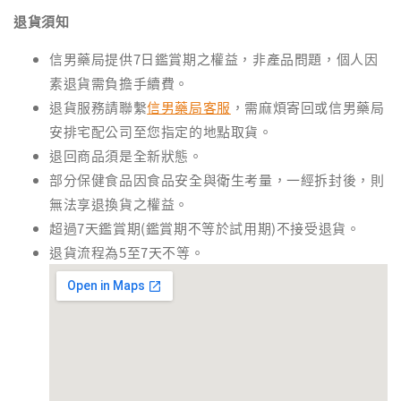
退貨須知
信男藥局提供7日鑑賞期之權益，非產品問題，個人因
素退貨需負擔手續費。
退貨服務請聯繫
信男藥局客服
，需麻煩寄回或信男藥局
安排宅配公司至您指定的地點取貨。
退回商品須是全新狀態。
部分保健食品因食品安全與衛生考量，一經拆封後，則
無法享退換貨之權益。
超過7天鑑賞期(鑑賞期不等於試用期)不接受退貨。
退貨流程為5至7天不等。