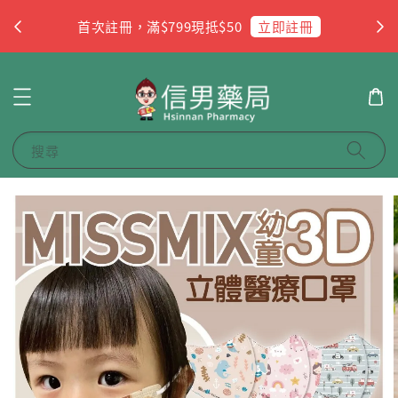
杏
立即註冊
首次註冊，滿$799現抵$50
搜尋