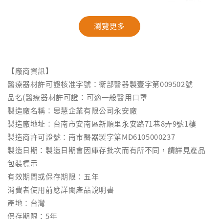
【聯名款
【汪汪隊】抽籤
【奈森克林】乖
米與小惡
筒面紙｜40抽
乖聯名款濕紙巾
療OK絆｜2
瀏覽更多
｜乖乖發財巾｜
盒裝｜台
28抽/88抽
-
NT$ 94
NT$ 99
-
+
-
+
NT$ 28
NT$ 28
【廠商資訊】
NT$ 29
NT$ 30
醫療器材許可證核准字號：衛部醫器製壹字第009502號
品名(醫療器材許可證：可適一般醫用口罩
加入購物車
製造廠名稱：思慧企業有限公司永安廠
製造廠地址：台南市安南區新順里永安路71巷8弄9號1樓
製造商許可證號：南市醫器製字第MD6105000237
瀏覽更多
製造日期：製造日期會因庫存批次而有所不同，請詳見產品
包裝標示
有效期間或保存期限：五年
消費者使用前應詳閱產品說明書
產地：台灣
保存期限：5年