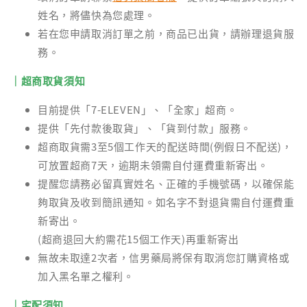
姓名，將儘快為您處理。
若在您申請取消訂單之前，商品已出貨，請辦理退貨服
務。
｜超商取貨須知
目前提供「7-ELEVEN」、「全家」超商。
提供「先付款後取貨」、「貨到付款」服務。
超商取貨需3至5個工作天的配送時間(例假日不配送)，
可放置超商7天，逾期未領需自付運費重新寄出。
提醒您請務必留真實姓名、正確的手機號碼，以確保能
夠取貨及收到簡訊通知。如名字不對退貨需自付運費重
新寄出。
(超商退回大約需花15個工作天)再重新寄出
無故未取達2次者，信男藥局將保有取消您訂購資格或
加入黑名單之權利。
｜宅配須知