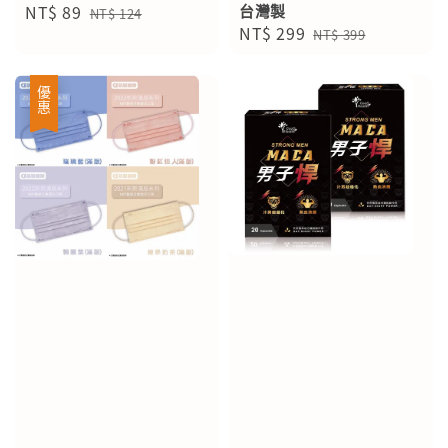
Sale
NT$ 89
Regular
台灣製
NT$ 124
Sale
NT$ 299
Regular
price
price
NT$ 399
price
price
優惠