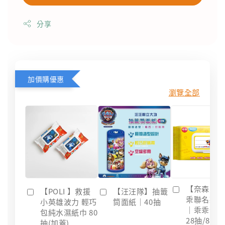
分享
加價購優惠
瀏覽全部
【奈森克
【POLI 】救援
【汪汪隊】抽籤
乖聯名款
小英雄波力 輕巧
筒面紙｜40抽
｜乖乖發
包純水濕紙巾 80
28抽/88抽
抽(加蓋)