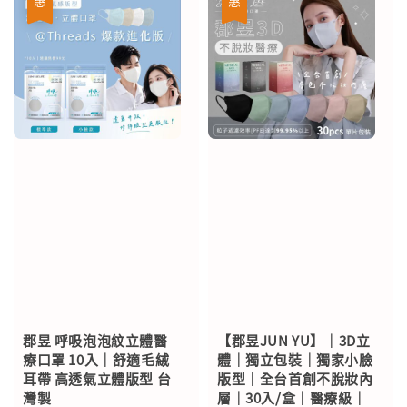
郡昱 呼吸泡泡紋立體醫
【郡昱JUN YU】｜3D立
療口罩 10入｜舒適毛絨
體｜獨立包裝｜獨家小臉
耳帶 高透氣立體版型 台
版型｜全台首創不脫妝內
灣製
層｜30入/盒｜醫療級｜