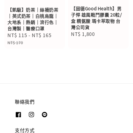
【固德Good Health】男
【凱馺】奶茶｜絲襪奶茶
子悍 雄風戰鬥膠囊 20粒/
｜英式奶茶｜白桃烏龍｜
盒 精氨酸 瑪卡萃取物 台
大地系｜熱銷｜流行色｜
灣公司貨
台灣製｜醫療口罩
Regular
NT$ 1,800
Sale
NT$ 115
-
NT$ 165
Regular
price
price
price
NT$ 170
聯絡我們
支付方式