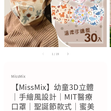
1
/
19
MissMix
【MissMix】幼童3D立體
｜手繪風設計｜MIT醫療
口罩｜聖誕節款式｜蜜美