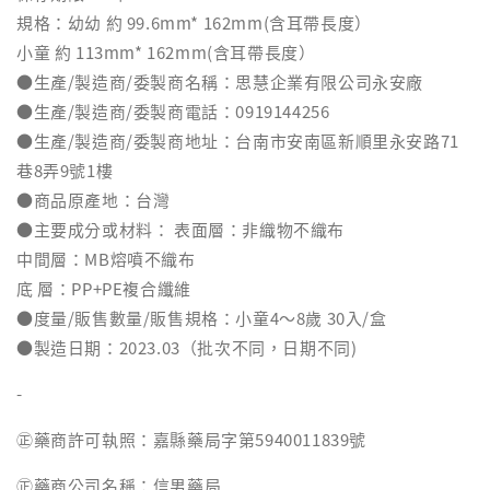
規格：幼幼 約 99.6mm* 162mm(含耳帶長度）
小童 約 113mm* 162mm(含耳帶長度）
●生產/製造商/委製商名稱：思慧企業有限公司永安廠
●生產/製造商/委製商電話：0919144256
●生產/製造商/委製商地址：台南市安南區新順里永安路71
巷8弄9號1樓
●商品原產地：台灣
●主要成分或材料： 表面層：非織物不織布
中間層：MB熔噴不織布
底 層：PP+PE複合纖維
●度量/販售數量/販售規格：小童4～8歲 30入/盒
●製造日期：2023.03（批次不同，日期不同)
-
㊣藥商許可執照：嘉縣藥局字第5940011839號
㊣藥商公司名稱：信男藥局