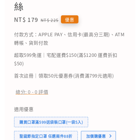
絲
Sale
NT$ 179
Regular
優惠
NT$ 225
price
price
付款方式：APPLE PAY、信用卡(最高分三期)、ATM
轉帳、貨到付款
超取599免運｜宅配運費$150(滿$1200 運費折扣
$50)
首次註冊｜領取50元優惠券(消費滿799元適用)
總分:
0
-
0
評價
適用優惠
購買口罩滿599送袋裝口罩(一袋5入)
聖誕節指定口罩 任選兩件88折
加價購優惠