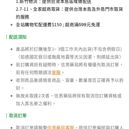
1.新竹物流：提供台灣本島區域做配送
2.7-11、全家超商取貨：提供台灣本島及外島門市取貨
的服務
滿599元免運
全站購物宅配運費$150 ; 超商
｜配送須知
產品將於訂購後至1~ 3個工作天內出貨(不包含例假日)
（若遇國定假日或颱風地震等天災因素，則順延出貨）
若訂購資訊有疑問時，信男藥局將有權優先取消訂單，
若有任何問題請洽
客服
。
收到商品後請檢查商品、容量、數量是否正確再予以拆
封。
無故未取達2次者，信男藥局將保有取消您訂購資格或
加入黑名單之權利。
｜取消訂單
取消訂單請聯繫
信男藥局客服
，提供訂單編號與訂購人