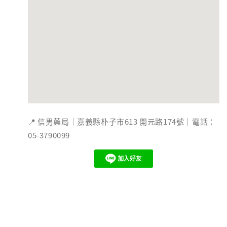
📍 信男藥局｜嘉義縣朴子市613 開元路174號｜電話：
05-3790099