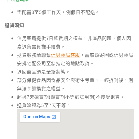
宅配需3至5個工作天，例假日不配送。
退貨須知
信男藥局提供7日鑑賞期之權益，非產品問題，個人因
素退貨需負擔手續費。
退貨服務請聯繫
信男藥局客服
，需麻煩寄回或信男藥局
安排宅配公司至您指定的地點取貨。
退回商品須是全新狀態。
部分保健食品因食品安全與衛生考量，一經拆封後，則
無法享退換貨之權益。
超過7天鑑賞期(鑑賞期不等於試用期)不接受退貨。
退貨流程為5至7天不等。